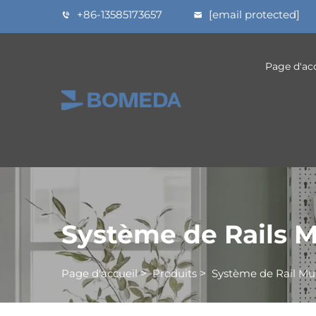
+86-13585173657
[email protected]
Page d'ac
Système de Rails 
Page d'accueil
>
Produits
>
Système de Rail Mu