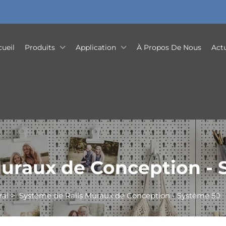
cueil
Produits
Application
À Propos De Nous
Actu
Muraux de Conception - 
ral
>
Système de Rails Muraux de Conception - Système 50