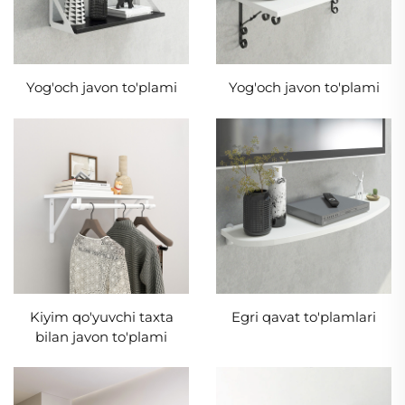
Yog'och javon to'plami
Yog'och javon to'plami
Kiyim qo'yuvchi taxta
Egri qavat to'plamlari
bilan javon to'plami