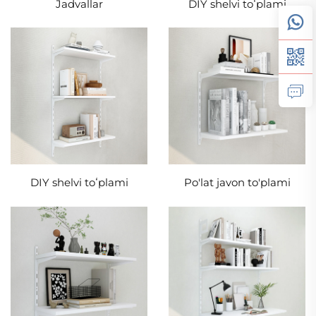
Jadvallar
DIY shelvi toʻplami
DIY shelvi toʻplami
Po'lat javon to'plami