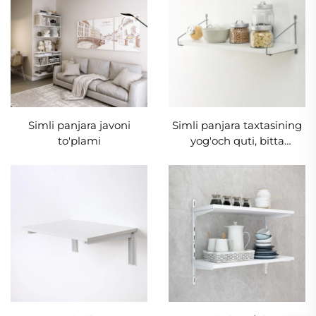
Simli panjara javoni
Simli panjara taxtasining
to'plami
yog'och quti, bitta
g'ildirak uchun