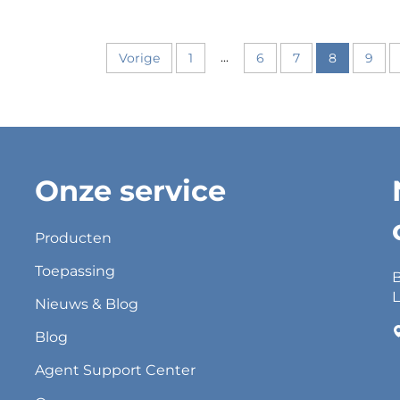
...
Vorige
1
6
7
8
9
Onze service
Producten
Toepassing
B
L
Nieuws & Blog
Blog
Agent Support Center