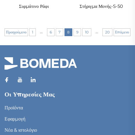
Συρμάτινο Ράφι
Στήριγμα Μονής-S-50
...
...
Προηγούμενο
1
6
7
8
9
10
20
Επόμενο
Οι Υπηρεσίες Μας
Προϊόντα
Εφαρμογή
Νέα & ιστολόγιο