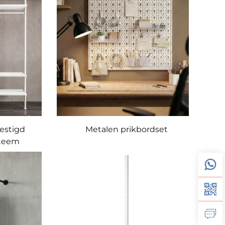
estigd
Metalen prikbordset
steem