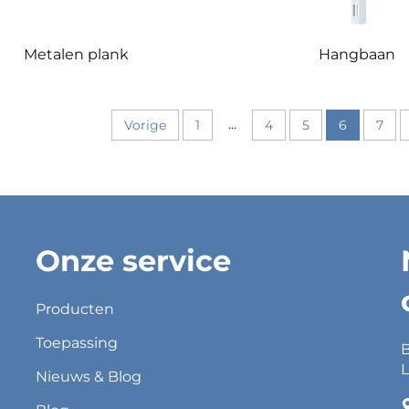
Metalen plank
Hangbaan
...
Vorige
1
4
5
6
7
Onze service
Producten
Toepassing
B
L
Nieuws & Blog