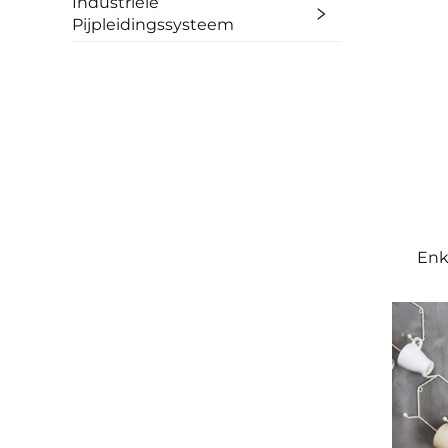
Industriële
Pijpleidingssysteem
Enk