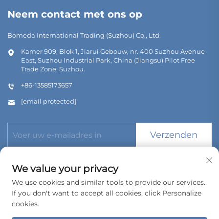
Neem contact met ons op
Bomeda International Trading (Suzhou) Co., Ltd.
Kamer 909, Blok 1, Jiarui Gebouw, nr. 400 Suzhou Avenue
East, Suzhou Industrial Park, China (Jiangsu) Pilot Free
Trade Zone, Suzhou.
+86-13585173657
[email protected]
Verzenden
We value your privacy
We use cookies and similar tools to provide our services.
If you don't want to accept all cookies, click Personalize
Copyright © 2026 Bomeda International Trading (Suzhou) Co.,
Ltd. Alle rechten voorbehouden.
cookies.
Privacybeleid