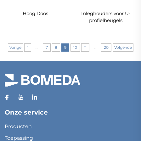
Hoog Doos
Inleghouders voor U-
profielbeugels
...
...
Vorige
1
7
8
9
10
11
20
Volgende
Onze service
Producten
Toepassing