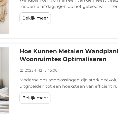
Wandplanken vormen een van de meest veelzij
moderne uitdagingen op het gebied van inter
vervullen een dubbele functie door essentiële
Bekijk meer
bij te dragen aan de algehele esthetische waar
Hoe Kunnen Metalen Wandplanke
Woonruimtes Optimaliseren
2025-11-12 15:45:00
Moderne opslagoplossingen zijn sterk geëvol
uitgroeiden tot een hoeksteen van efficiënt 
commerciële omgevingen. Deze veelzijdige 
Bekijk meer
functionaliteit en esthetiek...