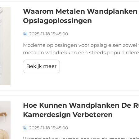
Waarom Metalen Wandplanken P
Opslagoplossingen
2025-11-18 15:45:00
Moderne oplossingen voor opslag eisen zowel f
metalen wandrekken een steeds populairdere k
commerciële en industriële toepassingen. In te
Bekijk meer
plastic alternatieven, metalen wandrekken...
Hoe Kunnen Wandplanken De Ru
Kamerdesign Verbeteren
2025-11-18 15:45:00