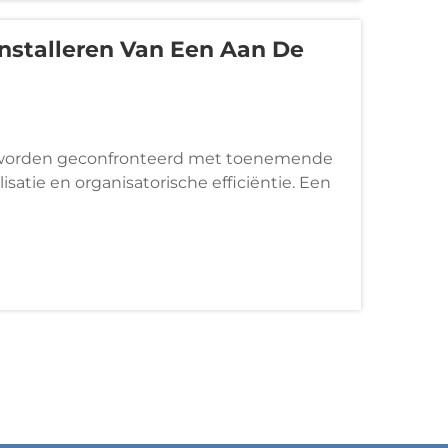
Installeren Van Een Aan De
orden geconfronteerd met toenemende
atie en organisatorische efficiëntie. Een
en strategische oplossing die verticale
bergruimte...