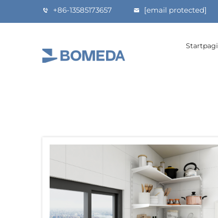
+86-13585173657
[email protected]
Startpag