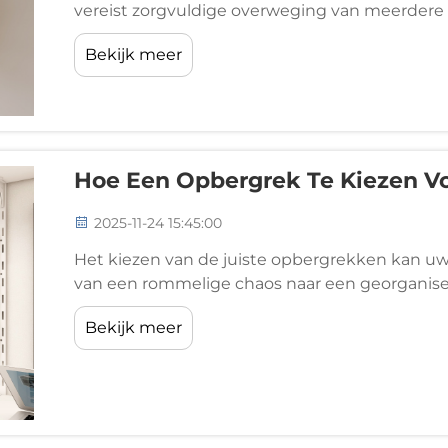
vereist zorgvuldige overweging van meerdere f
op functionaliteit, duurzaamheid en kosten-eff
Bekijk meer
organiseren bent...
Hoe Een Opbergrek Te Kiezen Vo
2025-11-24 15:45:00
Het kiezen van de juiste opbergrekken kan 
van een rommelige chaos naar een georganise
beperkte ruimte in een thuiskantoor of probee
Bekijk meer
een commerciële omgeving, de...