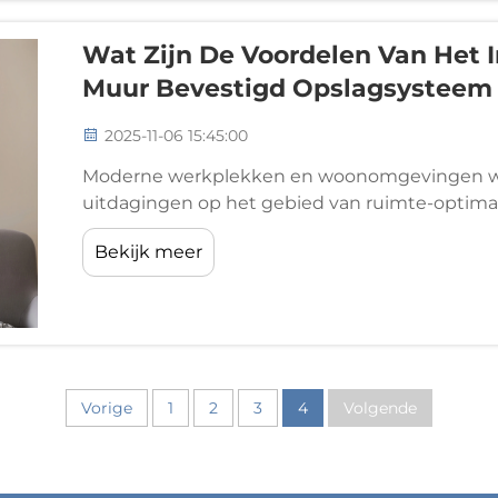
Wat Zijn De Voordelen Van Het 
Muur Bevestigd Opslagsysteem
2025-11-06 15:45:00
Moderne werkplekken en woonomgevingen w
uitdagingen op het gebied van ruimte-optimalis
aan de muur bevestigd opberg systeem vormt e
Bekijk meer
oppervlakken transformeert tot functionele op
Vorige
1
2
3
4
Volgende