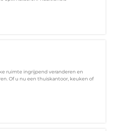
anpassingen, lange installatietijden en
ke ruimte ingrijpend veranderen en
ren. Of u nu een thuiskantoor, keuken of
 juiste montage-aanpak zorgt voor zowel