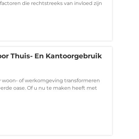
actoren die rechtstreeks van invloed zijn
ectiviteit. Of u nu een ruimte aan het
or Thuis- En Kantoorgebruik
uw woon- of werkomgeving transformeren
erde oase. Of u nu te maken heeft met
rt de opslagcapaciteit te maximaliseren in