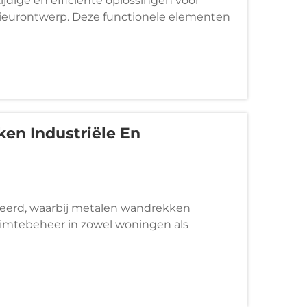
dige en efficiënte oplossingen voor
ieurontwerp. Deze functionele elementen
 opbergruimte te bieden en tegelijkertijd
de van elke kamer...
n Industriële En
ueerd, waarbij metalen wandrekken
ruimtebeheer in zowel woningen als
systemen combineren duurzaamheid,