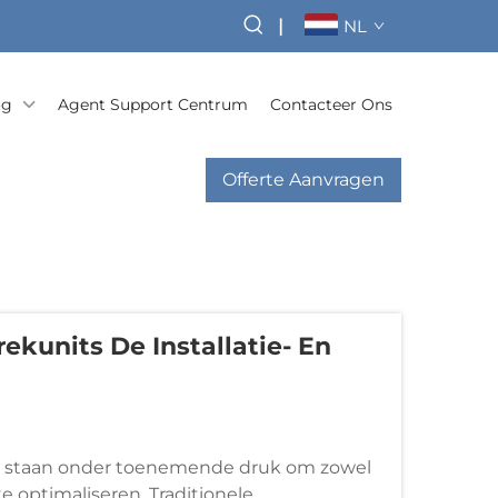
|
NL
og
Agent Support Centrum
Contacteer Ons
Offerte Aanvragen
kunits De Installatie- En
ten staan onder toenemende druk om zowel
e optimaliseren. Traditionele