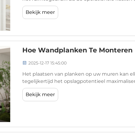
opslagoplossingen vereisen vaak uitgebreide a
Bekijk meer
aanzienlijke initiële ...
Hoe Wandplanken Te Monteren
2025-12-17 15:45:00
Het plaatsen van planken op uw muren kan el
tegelijkertijd het opslagpotentieel maximalise
verkoopruimte organiseert, het kiezen van de
Bekijk meer
functionaliteit als esthetiek...