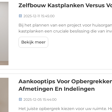
Zelfbouw Kastplanken Versus 
2025-12-11 15:45:00
Bij het plannen van een project voor huisorgani
kastplanken een cruciale beslissing die van invl
budget. Huiseigenaren staan vandaag voor de
Bekijk meer
kastplanken te maken of te kiezen voor geprefa
Aankooptips Voor Opbergrekken:
Afmetingen En Indelingen
2025-12-05 15:44:00
Het juiste opbergrek kiezen voor uw ruimte. H