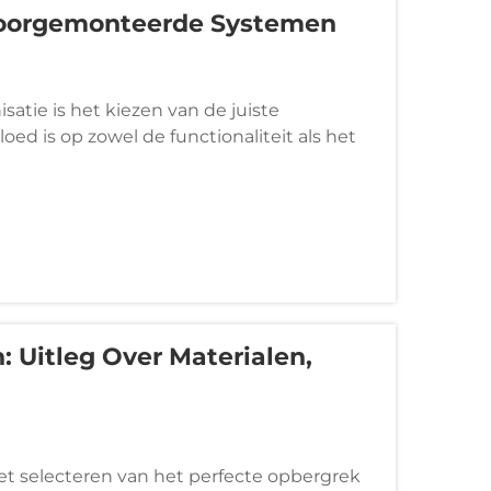
Voorgemonteerde Systemen
satie is het kiezen van de juiste
oed is op zowel de functionaliteit als het
 belangrijke keuze om zelfgemaakte
briceerde...
 Uitleg Over Materialen,
et selecteren van het perfecte opbergrek