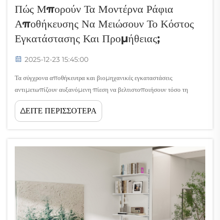
Πώς Μπορούν Τα Μοντέρνα Ράφια
Αποθήκευσης Να Μειώσουν Το Κόστος
Εγκατάστασης Και Προμήθειας;
2025-12-23 15:45:00
Τα σύγχρονα αποθήκευτρα και βιομηχανικές εγκαταστάσεις
αντιμετωπίζουν αυξανόμενη πίεση να βελτιστοποιήσουν τόσο τη
χρήση του χώρου όσο και τα λειτουργικά κόστη. Οι παραδοσιακές λύσεις
ΔΕΙΤΕ ΠΕΡΙΣΣΟΤΕΡΑ
αποθήκευσης συχνά απαιτούν εκτεταμένη προσαρμογή, μακροσκελείς
διαδικασίες εγκατάστασης και σημαντικό αρχικό...