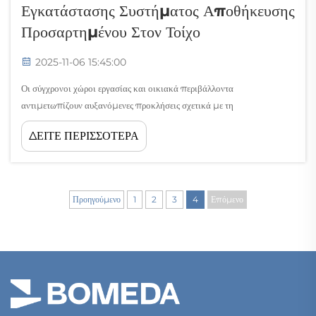
Εγκατάστασης Συστήματος Αποθήκευσης
Προσαρτημένου Στον Τοίχο
2025-11-06 15:45:00
Οι σύγχρονοι χώροι εργασίας και οικιακά περιβάλλοντα
αντιμετωπίζουν αυξανόμενες προκλήσεις σχετικά με τη
βελτιστοποίηση του χώρου και την οργανωτική αποτελεσματικότητα.
ΔΕΙΤΕ ΠΕΡΙΣΣΟΤΕΡΑ
Ένα σύστημα αποθήκευσης που τοποθετείται στον τοίχο αποτελεί μια
στρατηγική λύση που μετατρέπει τις κάθετες επιφάνειες σε
λειτουργικούς χώρους αποθήκευσης...
Προηγούμενο
1
2
3
4
Επόμενο