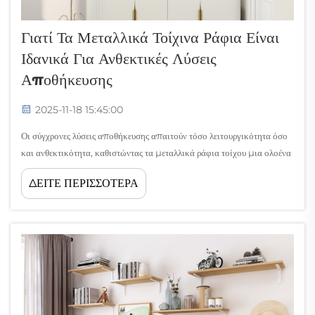
Γιατί Τα Μεταλλικά Τοίχινα Ράφια Είναι
Ιδανικά Για Ανθεκτικές Λύσεις
Αποθήκευσης
2025-11-18 15:45:00
Οι σύγχρονες λύσεις αποθήκευσης απαιτούν τόσο λειτουργικότητα όσο
και ανθεκτικότητα, καθιστώντας τα μεταλλικά ράφια τοίχου μια ολοένα
και πιο δημοφιλή επιλογή για οικιακές, εμπορικές και βιομηχανικές
ΔΕΙΤΕ ΠΕΡΙΣΣΟΤΕΡΑ
εφαρμογές. Σε αντίθεση με τις παραδοσιακές εναλλακτικές λύσεις από
ξύλο ή πλαστικό, τα μεταλλικά ράφια τοίχου...