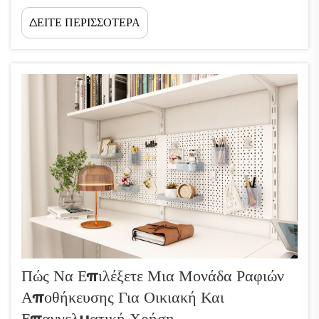
προσεκτική εξέταση πολλών παραγόντων που επηρεάζουν άμεσα τη
ΔΕΙΤΕ ΠΕΡΙΣΣΟΤΕΡΑ
λειτουργικότητα, την ανθεκτικότητα και την οικονομική απόδοση. Είτε
οργανώνετε ένα...
Πώς Να Επιλέξετε Μια Μονάδα Ραφιών
Αποθήκευσης Για Οικιακή Και
Επαγγελματική Χρήση