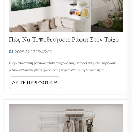
Πώς Να Τοποθετήσετε Ράφια Στον Τοίχο
2025-12-17 15:45:00
Η εγκατάσταση ραφιών στους τοίχους σας μπορεί να μεταμορφώσει
ριζικά οποιονδήποτε χώρο ενώ μεγιστοποιεί τη δυνατότητα
αποθήκευσης. Είτε οργανώνετε ένα οικιακό γραφείο, μια κουζίνα ή ένα
ΔΕΙΤΕ ΠΕΡΙΣΣΟΤΕΡΑ
λιανικό περιβάλλον, η επιλογή της σωστής μεθόδου τοποθέτησης
εξασφαλίζει τόσο λειτουργικότητα όσο και αισθητική...