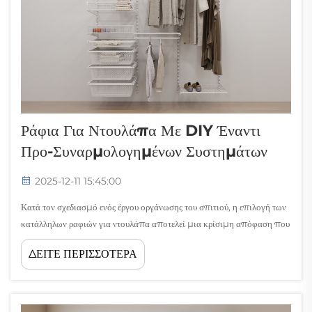
Ράφια Για Ντουλάπα Με DIY Έναντι
Προ-Συναρμολογημένων Συστημάτων
2025-12-11 15:45:00
Κατά τον σχεδιασμό ενός έργου οργάνωσης του σπιτιού, η επιλογή των
κατάλληλων ραφιών για ντουλάπα αποτελεί μια κρίσιμη απόφαση που
επηρεάζει τόσο τη λειτουργικότητα όσο και τον προϋπολογισμό.
ΔΕΙΤΕ ΠΕΡΙΣΣΟΤΕΡΑ
Σήμερα, οι ιδιοκτήτες σπιτιών αντιμετωπίζουν μια σημαντική επιλογή
ανάμεσα στη δημιουργία ραφιών μόνοι τους ή στην επένδυση σε έτοιμα
ράφια...