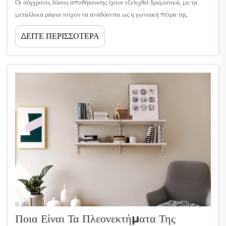
Οι σύγχρονες λύσεις αποθήκευσης έχουν εξελιχθεί δραματικά, με τα
μεταλλικά ράφια τοίχου να αναδύονται ως η γωνιακή πέτρα της
αποτελεσματικής διαχείρισης του χώρου σε κατοικίες και εμπορικούς
ΔΕΙΤΕ ΠΕΡΙΣΣΟΤΕΡΑ
χώρους. Αυτά τα ευέλικτα συστήματα συνδυάζουν ανθεκτικότητα,
λειτουργικότητα και αισθητική...
Ποια Είναι Τα Πλεονεκτήματα Της