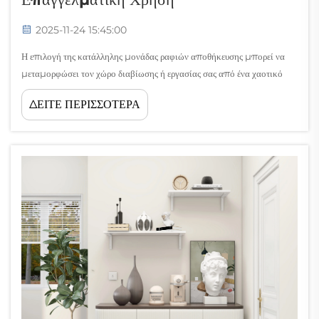
2025-11-24 15:45:00
Η επιλογή της κατάλληλης μονάδας ραφιών αποθήκευσης μπορεί να
μεταμορφώσει τον χώρο διαβίωσης ή εργασίας σας από ένα χαοτικό
συγκρότημα σε ένα οργανωμένο καταφύγιο. Είτε αντιμετωπίζετε
ΔΕΙΤΕ ΠΕΡΙΣΣΟΤΕΡΑ
περιορισμένο χώρο σε ένα οικιακό γραφείο είτε προσπαθείτε να
μεγιστοποιήσετε την αποθήκευση σε εμπορικό περιβάλλον, αυτά...