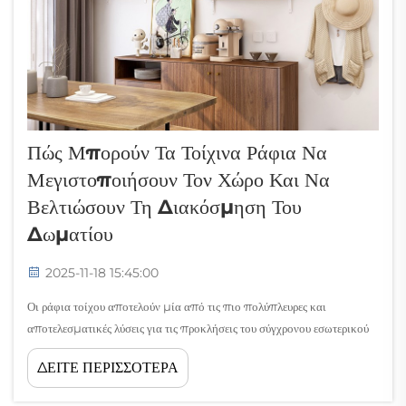
Πώς Μπορούν Τα Τοίχινα Ράφια Να
Μεγιστοποιήσουν Τον Χώρο Και Να
Βελτιώσουν Τη Διακόσμηση Του
Δωματίου
2025-11-18 15:45:00
Οι ράφια τοίχου αποτελούν μία από τις πιο πολύπλευρες και
αποτελεσματικές λύσεις για τις προκλήσεις του σύγχρονου εσωτερικού
σχεδιασμού. Αυτά τα λειτουργικά στοιχεία εξυπηρετούν διπλή χρήση,
ΔΕΙΤΕ ΠΕΡΙΣΣΟΤΕΡΑ
παρέχοντας απαραίτητη αποθήκευση και συμβάλλοντας παράλληλα
στη συνολική αισθητική εμφάνιση οποιουδήποτε χώρου...