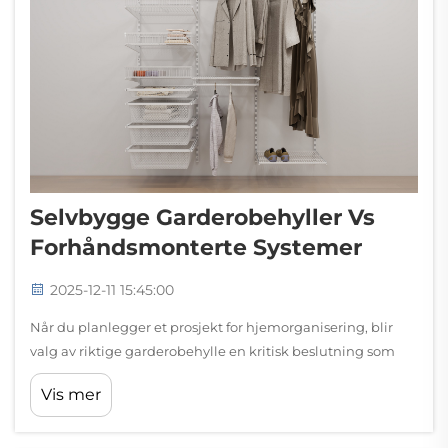
Selvbygge Garderobehyller Vs
Forhåndsmonterte Systemer
2025-12-11 15:45:00
Når du planlegger et prosjekt for hjemorganisering, blir
valg av riktige garderobehylle en kritisk beslutning som
påvirker både funksjonalitet og budsjett. Hjemmeeiere står
Vis mer
i dag overfor et viktig valg mellom å lage egne hyller eller
investere i ferdigproduserte...