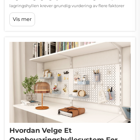
lagringshyllen krever grundig vurdering av flere faktorer
som direkte påvirker funksjonalitet, holdbarhet og
Vis mer
kostnadseffektivitet. Uansett om du organiserer et...
Hvordan Velge Et
Oppbevaringshyllesystem For