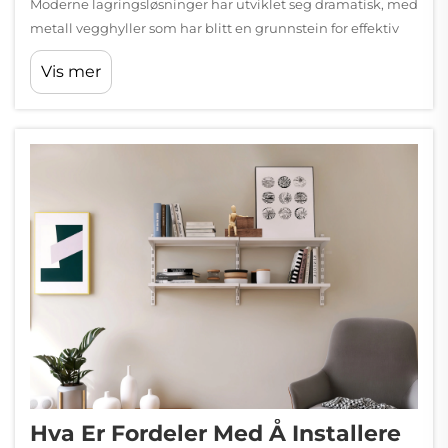
Moderne lagringsløsninger har utviklet seg dramatisk, med
metall vegghyller som har blitt en grunnstein for effektiv
arealutnyttelse i både bolig- og kommersielle miljøer.
Vis mer
Disse allsidige systemene kombinerer holdbarhet,
funksjonalitet og estetikk...
Hva Er Fordeler Med Å Installere