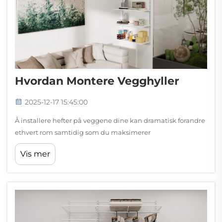
Hvordan Montere Vegghyller
2025-12-17 15:45:00
Å installere hefter på veggene dine kan dramatisk forandre
ethvert rom samtidig som du maksimerer
lagringspotensialet. Uansett om du organiserer et
Vis mer
hjemmekontor, kjøkken eller butikkmiljø, sikrer valg av
riktig monteringsmetode både funksjonalitet og estetikk...