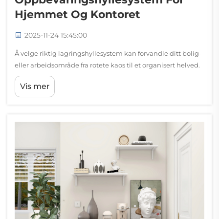
Hjemmet Og Kontoret
2025-11-24 15:45:00
Å velge riktig lagringshyllesystem kan forvandle ditt bolig-
eller arbeidsområde fra rotete kaos til et organisert helved.
Enten du kæmper med begrenset plass i et hjemmekontor
Vis mer
eller prøver å maksimere lagring i et kommersielt miljø,
kan det rette valget gjøre stor forskjell...