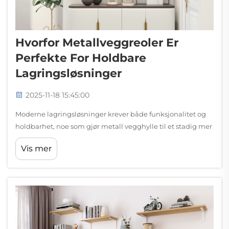
Hvorfor Metallveggreoler Er
Perfekte For Holdbare
Lagringsløsninger
2025-11-18 15:45:00
Moderne lagringsløsninger krever både funksjonalitet og
holdbarhet, noe som gjør metall vegghylle til et stadig mer
populært valg for bolig-, kommersielle og industrielle
Vis mer
anvendelser. I motsetning til tradisjonelle alternativer i tre
eller plast, tåler metall vegghylle...