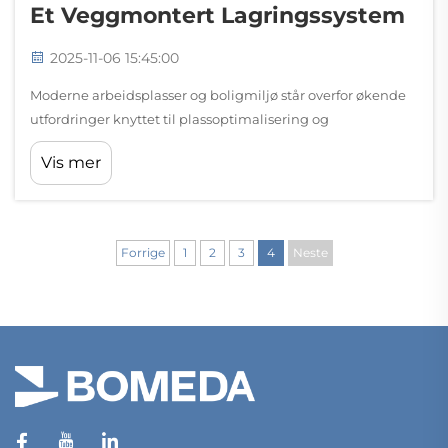
Et Veggmontert Lagringssystem
2025-11-06 15:45:00
Moderne arbeidsplasser og boligmiljø står overfor økende
utfordringer knyttet til plassoptimalisering og
organisatorisk effektivitet. Et veggmontert
Vis mer
oppbevaringssystem representerer en strategisk løsning
som omgjør vertikale flater til funksjonelle lagringsarealer...
Forrige
1
2
3
4
Neste