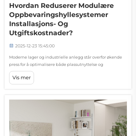
Hvordan Reduserer Modulære
Oppbevaringshyllesystemer
Installasjons- Og
Utgiftskostnader?
2025-12-23 15:45:00
Moderne lager og industrielle anlegg står overfor økende
press for å optimalisere både plassutnyttelse og
driftskostnader. Tradisjonelle lagringsløsninger krever ofte
Vis mer
omfattende tilpasninger, lange installasjonsprosesser og
betydelige opprinnelige...