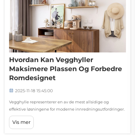
Hvordan Kan Vegghyller
Maksimere Plassen Og Forbedre
Romdesignet
2025-11-18 15:45:00
Vegghylle representerer en av de mest allsidige og
effektive løsningene for moderne innredningsutfordringer.
Disse funksjonelle elementene tjener to formål ved å gi
Vis mer
viktig lagring samtidig som de bidrar til den generelle
estetiske opplevelsen i et hvilket som helst rom...