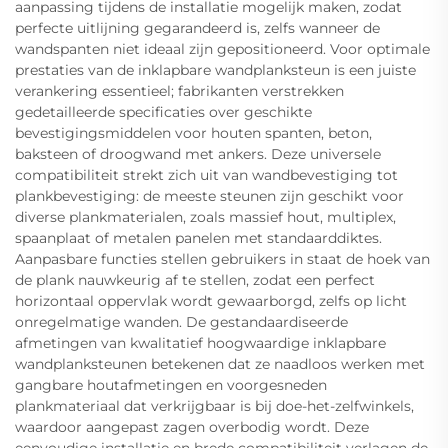
aanpassing tijdens de installatie mogelijk maken, zodat
perfecte uitlijning gegarandeerd is, zelfs wanneer de
wandspanten niet ideaal zijn gepositioneerd. Voor optimale
prestaties van de inklapbare wandplanksteun is een juiste
verankering essentieel; fabrikanten verstrekken
gedetailleerde specificaties over geschikte
bevestigingsmiddelen voor houten spanten, beton,
baksteen of droogwand met ankers. Deze universele
compatibiliteit strekt zich uit van wandbevestiging tot
plankbevestiging: de meeste steunen zijn geschikt voor
diverse plankmaterialen, zoals massief hout, multiplex,
spaanplaat of metalen panelen met standaarddiktes.
Aanpasbare functies stellen gebruikers in staat de hoek van
de plank nauwkeurig af te stellen, zodat een perfect
horizontaal oppervlak wordt gewaarborgd, zelfs op licht
onregelmatige wanden. De gestandaardiseerde
afmetingen van kwalitatief hoogwaardige inklapbare
wandplanksteunen betekenen dat ze naadloos werken met
gangbare houtafmetingen en voorgesneden
plankmateriaal dat verkrijgbaar is bij doe-het-zelfwinkels,
waardoor aangepast zagen overbodig wordt. Deze