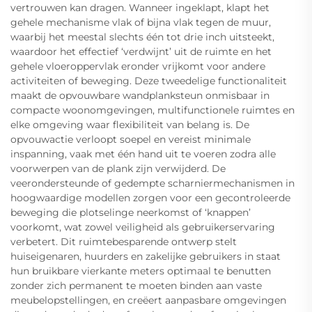
vertrouwen kan dragen. Wanneer ingeklapt, klapt het
gehele mechanisme vlak of bijna vlak tegen de muur,
waarbij het meestal slechts één tot drie inch uitsteekt,
waardoor het effectief ‘verdwijnt’ uit de ruimte en het
gehele vloeroppervlak eronder vrijkomt voor andere
activiteiten of beweging. Deze tweedelige functionaliteit
maakt de opvouwbare wandplanksteun onmisbaar in
compacte woonomgevingen, multifunctionele ruimtes en
elke omgeving waar flexibiliteit van belang is. De
opvouwactie verloopt soepel en vereist minimale
inspanning, vaak met één hand uit te voeren zodra alle
voorwerpen van de plank zijn verwijderd. De
veerondersteunde of gedempte scharniermechanismen in
hoogwaardige modellen zorgen voor een gecontroleerde
beweging die plotselinge neerkomst of ‘knappen’
voorkomt, wat zowel veiligheid als gebruikerservaring
verbetert. Dit ruimtebesparende ontwerp stelt
huiseigenaren, huurders en zakelijke gebruikers in staat
hun bruikbare vierkante meters optimaal te benutten
zonder zich permanent te moeten binden aan vaste
meubelopstellingen, en creëert aanpasbare omgevingen