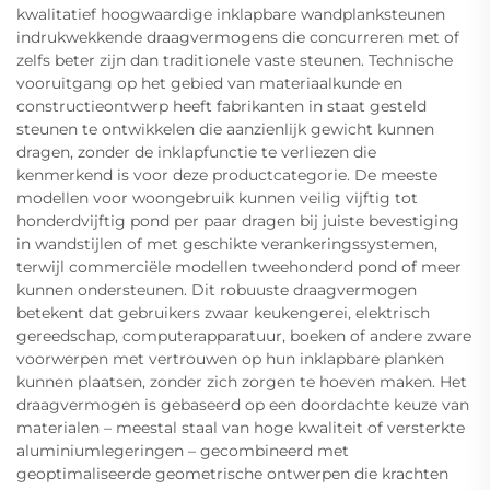
kwalitatief hoogwaardige inklapbare wandplanksteunen
indrukwekkende draagvermogens die concurreren met of
zelfs beter zijn dan traditionele vaste steunen. Technische
vooruitgang op het gebied van materiaalkunde en
constructieontwerp heeft fabrikanten in staat gesteld
steunen te ontwikkelen die aanzienlijk gewicht kunnen
dragen, zonder de inklapfunctie te verliezen die
kenmerkend is voor deze productcategorie. De meeste
modellen voor woongebruik kunnen veilig vijftig tot
honderdvijftig pond per paar dragen bij juiste bevestiging
in wandstijlen of met geschikte verankeringssystemen,
terwijl commerciële modellen tweehonderd pond of meer
kunnen ondersteunen. Dit robuuste draagvermogen
betekent dat gebruikers zwaar keukengerei, elektrisch
gereedschap, computerapparatuur, boeken of andere zware
voorwerpen met vertrouwen op hun inklapbare planken
kunnen plaatsen, zonder zich zorgen te hoeven maken. Het
draagvermogen is gebaseerd op een doordachte keuze van
materialen – meestal staal van hoge kwaliteit of versterkte
aluminiumlegeringen – gecombineerd met
geoptimaliseerde geometrische ontwerpen die krachten