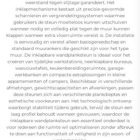
weerstand tegen slijtage garandeert. Het
inklapmechanisme bestaat uit precisie-gevormde
scharnieren en vergrendelingssystemen waarmee
gebruikers de steun moeiteloos kunnen uitschuiven
wanneer nodig en volledig plat tegen de muur kunnen
klappen wanneer extra vloerruimte vereist is. De installatie
is eenvoudig en vereist alleen basisgereedschap en
standaard muurankers die geschikt zijn voor het type
muur. De inklapbare wandplanksteun is ideaal voor het
creëren van tijdelijke werkstations, neerklapbare bureaus,
wasvouwtafels, keukenbereidingsruimtes, garage-
werkbanken en compacte eetoplossingen in kleine
appartementen of campers. Beschikbaar in verschillende
afmetingen, gewichtscapaciteiten en afwerkingen, passen
deze steunen zich aan verschillende plankdieptes en
esthetische voorkeuren aan. Het technologisch ontwerp
waarborgt stabiliteit tijdens gebruik, terwijl de steun een
laag profiel behoudt wanneer gevouwen, waardoor de
inklapbare wandplanksteun een essentieel onderdeel is
voor iedereen die ruimte wil optimaliseren zonder afbreuk
te doen aan functionaliteit of veiligheid in zijn woon- of