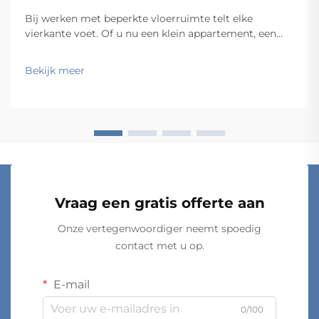
Bij werken met beperkte vloerruimte telt elke
vierkante voet. Of u nu een klein appartement, een
compacte thuiskantoorruimte, een smalle garage of
een beperkte commerciële voorraadkamer
Bekijk meer
organiseert, blijft de uitdaging hetzelfde: hoe krijgt u
meer in minder ruimte? De...
Vraag een gratis offerte aan
Onze vertegenwoordiger neemt spoedig
contact met u op.
E-mail
0/100