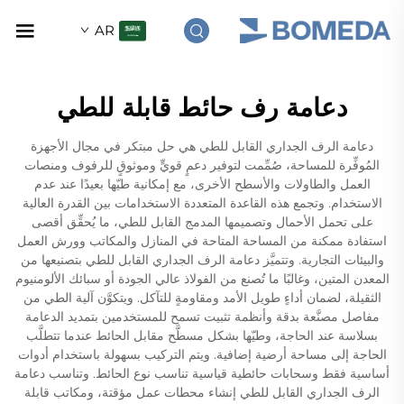
AR
دعامة رف حائط قابلة للطي
دعامة الرف الجداري القابل للطي هي حل مبتكر في مجال الأجهزة
المُوفِّرة للمساحة، صُمِّمت لتوفير دعمٍ قويٍّ وموثوقٍ للرفوف ومنصات
العمل والطاولات والأسطح الأخرى، مع إمكانية طيّها بعيدًا عند عدم
الاستخدام. وتجمع هذه القاعدة المتعددة الاستخدامات بين القدرة العالية
على تحمل الأحمال وتصميمها المدمج القابل للطي، ما يُحقِّق أقصى
استفادة ممكنة من المساحة المتاحة في المنازل والمكاتب وورش العمل
والبيئات التجارية. وتتميَّز دعامة الرف الجداري القابل للطي بتصنيعها من
المعدن المتين، وغالبًا ما تُصنع من الفولاذ عالي الجودة أو سبائك الألومنيوم
الثقيلة، لضمان أداءٍ طويل الأمد ومقاومةٍ للتآكل. ويتكوَّن آلية الطي من
مفاصل مصنَّعة بدقة وأنظمة تثبيت تسمح للمستخدمين بتمديد الدعامة
بسلاسة عند الحاجة، وطيّها بشكل مسطَّح مقابل الحائط عندما تتطلَّب
الحاجة إلى مساحة أرضية إضافية. ويتم التركيب بسهولة باستخدام أدوات
أساسية فقط وسحابات حائطية قياسية تناسب نوع الحائط. وتناسب دعامة
الرف الجداري القابل للطي إنشاء محطات عمل مؤقتة، ومكاتب قابلة