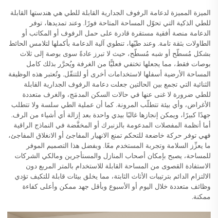
الميزة المميزة لدعامة الرفوف الجدارية القابلة للطي هي هندستها القابلة
للطي الذكية التي تحوّل المساحة المتاحة فورًا. وعند تمديدها، توفر
الدعامة منصة أفقية مستقرة قادرة على حمل الرفوف أو المكاتب أو
الطاولات بثقة تامة. وعند طيّها، تنطوي آلية الدعامة بأكملها لتلامس الحائط
بشكل مُسطّح أو شبه مُسطّح، حيث لا تبرز عادةً سوى بوصة إلى ثلاث
بوصات فقط، مما يجعلها تختفي فعليًّا من الغرفة ويُحرَّر بذلك كامل
المساحة الأرضية أسفلها لاستخدامات أخرى أو للتنقّل. وتُعتبر هذه الوظيفة
الثنائية التي تجمع بين الحالتين جعلت دعامة الرفوف الجدارية القابلة
للطي ضرورة لا غنى عنها في حالات السكن المدمَج، والغرف متعددة
الأغراض، وأي بيئة تتطلّب المرونة. كما أن عملية الطي سلسة ولا تتطلب
جهدًا كبيرًا، ويمكن إنجازها غالبًا بيدي واحدة بعد إزالة أي أشياء من الرف.
أما أنظمة المفصلات المدعومة بالزنبرك أو المخفَّضة في النماذج الراقية
فهي توفر حركة خاضعة للتحكم تمنع الانهيار المفاجئ أو الانغلاق المفاجئ،
ما يعزِّز السلامة وتجربة المستخدم معًا. وبفضل هذا التصميم الموفر
للمساحة، يصبح بإمكان أصحاب المنازل والمستأجرين ومالكي الشركات
الاستفادة القصوى من المساحة القابلة للاستخدام بالمتر المربع دون
الالتزام الدائم بترتيبات الأثاث الثابتة، مما يخلق بيئات قابلة للتكيف تؤدي
وظائف متعددة خلال اليوم أو الأسبوع وبأقل جهد ممكن وأعلى كفاءة
ممكنة.