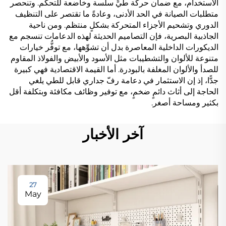
الاستخدام، مع ضمان حركة طيٍّ سلسة وخاضعة للتحكم. وتنحصر
متطلبات الصيانة في الحد الأدنى، وعادةً ما تقتصر على التنظيف
الدوري وتشحيم الأجزاء المتحركة بشكلٍ منتظم. ومن ناحية
الجاذبية البصرية، فإن التصاميم الحديثة لهذه الدعامات تنسجم مع
الديكورات الداخلية المعاصرة بدل أن تشوِّهها، مع توفُّر خيارات
متنوعة للألوان والتشطيبات مثل الأسود والأبيض والفولاذ المقاوم
للصدأ والألوان المغلفة بالبودرة. أما القيمة الاقتصادية فهي كبيرة
جدًّا، إذ إن الاستثمار في دعامة رفّ جداري قابل للطي يلغي
الحاجة إلى أثاث دائمٍ ضخمٍ، مع توفير وظائف مكافئة وبتكلفة أقل
بكثير ومساحة أصغر.
آخر الأخبار
27
May