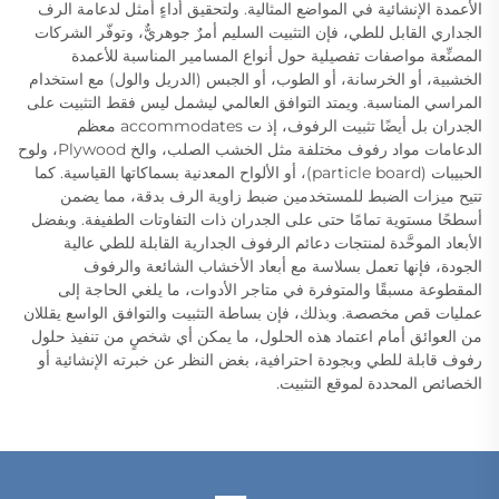
الأعمدة الإنشائية في المواضع المثالية. ولتحقيق أداءٍ أمثل لدعامة الرف
الجداري القابل للطي، فإن التثبيت السليم أمرٌ جوهريٌّ، وتوفّر الشركات
المصنِّعة مواصفات تفصيلية حول أنواع المسامير المناسبة للأعمدة
الخشبية، أو الخرسانة، أو الطوب، أو الجبس (الدريل والول) مع استخدام
المراسي المناسبة. ويمتد التوافق العالمي ليشمل ليس فقط التثبيت على
الجدران بل أيضًا تثبيت الرفوف، إذ ت accommodates معظم
الدعامات مواد رفوف مختلفة مثل الخشب الصلب، والخ Plywood، ولوح
الحبيبات (particle board)، أو الألواح المعدنية بسماكاتها القياسية. كما
تتيح ميزات الضبط للمستخدمين ضبط زاوية الرف بدقة، مما يضمن
أسطحًا مستوية تمامًا حتى على الجدران ذات التفاوتات الطفيفة. وبفضل
الأبعاد الموحَّدة لمنتجات دعائم الرفوف الجدارية القابلة للطي عالية
الجودة، فإنها تعمل بسلاسة مع أبعاد الأخشاب الشائعة والرفوف
المقطوعة مسبقًا والمتوفرة في متاجر الأدوات، ما يلغي الحاجة إلى
عمليات قص مخصصة. وبذلك، فإن بساطة التثبيت والتوافق الواسع يقللان
من العوائق أمام اعتماد هذه الحلول، ما يمكن أي شخصٍ من تنفيذ حلول
رفوف قابلة للطي وبجودة احترافية، بغض النظر عن خبرته الإنشائية أو
الخصائص المحددة لموقع التثبيت.