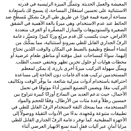
المعيشة والعمل الحديثة. وتتمثَّل الميزة الرئيسية في قدرته
الاستثنائية على تحسين استغلال المساحة، إذ يسمح لك باستعادة
مساحة أرضية قيمة فورًا عن طريق طي الرفّ بشكلٍ مُسطَّحٍ ضد
الحائط عند عدم الاستخدام، وهي ميزةٌ بالغة الأهمية في الشقق
الصغيرة والستوديوهات والمنازل المصغَّرة أو الغرف متعددة
الأغراض، حيث يكتسب كل قدم مربّعٍ وزنًا كبيرًا. وتتميَّز دعامة
الرفّ الجداري القابل للطي بمرونةٍ استثنائية، مما يمكِّنك من
إنشاء أسطح وظيفيةٍ بالضبط في المكان والوقت اللذين تحتاج
إليهما، سواءً كمساحات عمل مؤقتة أو مناطق طعامٍ عرضية أو
محطات هوايات أو حلول تخزين تظهر وتختفي حسب الطلب.
ويمثِّل سهولة التركيب ميزةً أخرى بارزة، إذ يمكن لمعظم
المستخدمين تركيب هذه الدعامات دون الحاجة إلى مساعدة
احترافية باستخدام أدوات منزلية شائعة، ما يوفِّر الوقت وتكاليف
التركيب معًا. ويضمن التصنيع المتين أداءً موثوقًا في تحمل
الأحمال، حيث تدعم العديد من النماذج أوزانًا كبيرة تتراوح بين
خمسين رطلاً وعدة مئات من الأرطال، وفقًا للحجم والمواد
المستخدمة، مما يمنحك الثقة لاستخدام الرفّ القابل للطي في
تطبيقات متنوعة ومُجهِدة، بدءًا من الأدوات الثقيلة ووصولًاً إلى
الأجهزة المطبخية. كما توفر دعامة الرفّ الجداري القابل للطي
مزايا أمانٍ عبر آليات قفلٍ آمنة تمنع الانهيار العرضي أثناء