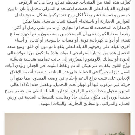
تُعرِّف هذه الفئة من المنتجات. فمعظم نماذج وحدات دعم الرفوف
الجدارية القابلة للطي المخصصة للاستخدام المنزلي تتحمل بأمان ما بين
خمسين وخمسة عشر رطلاً لكل زوج عند تركيبها بشكل صحيح داخل
العوارض الجدارية أو باستخدام أنظمة تثبيت مناسبة، بينما يمكن
للإصدارات المخصصة للاستخدام التجاري أن تدعم مئتي رطل أو أكثر.
وهذه السعة الكبيرة تعني أن المستخدمين يستطيعون وضع أجهزة مطبخ
ثقيلة، أو أدوات كهربائية قوية، أو معدات حاسوبية، أو كتب، أو أشياء
أخرى ثقيلة على رفوفهم القابلة للطي بثقةٍ تامةٍ دون أي قلق. وتنبع سعة
التحميل هذه من اختيار استراتيجي للمواد، عادةً ما تكون من الفولاذ عالي
الجودة أو سبائك الألومنيوم المعزَّزة، إلى جانب تصاميم هندسية مُحسَّنة
توزِّع القوى بكفاءة عبر هيكل الدعم ونقاط التثبيت في الجدار. وتؤدي آليات
القفل دورًا محوريًّا في الحفاظ على هذه المتانة، إذ تعتمد أنظمة الإغلاق
الإيجابي على تثبيت ذراع الدعم بإحكام في وضعه الممدود، مما يمنع أي
حركة غير مرغوب فيها أو انهيار تحت التحميل. وبفضل هذه الأداء العالي
المتين، تتحول وحدات دعم الرفوف الجدارية القابلة للطي من عنصر مريح
خفيف الوزن إلى مكوِّن هيكلي جادٍّ ومناسب للتطبيقات الصعبة في ورش
العمل، والمرائب، والمطابخ التجارية، والبيئات المهنية.