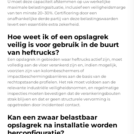
U moet deze capaciteit afstemmen op uw werkelijke
maximale belastingssituatie, inclusief een veiligheidsmarge
van ten minste 20–30%. Certificering door een
onafhankelijke derde partij van deze belastingswaarden
levert een essentiële extra zekerheid.
Hoe weet ik of een opslagrek
veilig is voor gebruik in de buurt
van heftrucks?
Een opslagrek in gebieden waar heftrucks actief zijn, moet
volledig aan de vloer verankerd zijn en, indien mogelijk,
voorzien zijn van kolombeschermers of
impactbeschermingsbarrières aan de basis van de
rechtopstaande profielen. Het rek moet voldoen aan de
relevante industriële veiligheidsnormen, en regelmatige
inspecties moeten bevestigen dat de verankeringsbouten
strak blijven en dat er geen structurele vervorming is
opgetreden door incidenteel contact.
Kan een zwaar belastbaar
opslagrek na installatie worden
herconfiguratie?