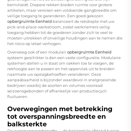
beïnvloedt. Diepere rekken bieden ruimte voor grotere
artikelen, maar vereisen een voldoende gangbreedte om
veilige toegang te garanderen. Een goed gekozen
opbergruimte Eenheid
balanceert de rekdiepte met uw
pick-and-place-werkstroom, zodat werknemers veilig
toegang hebben tot de goederen zonder zich te veel te
moeten uitrekken of onveilige houdingen aan te nemen die
het risico op letsel verhogen.
Overweeg ook of een modulair
opbergruimte Eenheid
systeem geschikter is dan een vaste configuratie. Modulaire
systemen stellen u in staat om vakken toe te voegen, de
rekhoogte aan te passen en het oppervlak uit te breiden
naarmate uw opslagbehoeften veranderen. Deze
aanpasbaarheid is bijzonder waardevol in snelgroeiende
bedrijven waarbij de soorten en volumes voorraad
seizoensgebonden of afhankelijk van productiecycli
fluctueren.
Overwegingen met betrekking
tot overspanningsbreedte en
balksterkte
De overspanningsbreedte — de horizontale afstand tussen