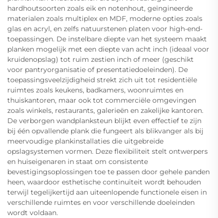
hardhoutsoorten zoals eik en notenhout, geïngineerde
materialen zoals multiplex en MDF, moderne opties zoals
glas en acryl, en zelfs natuurstenen platen voor high-end-
toepassingen. De instelbare diepte van het systeem maakt
planken mogelijk met een diepte van acht inch (ideaal voor
kruidenopslag) tot ruim zestien inch of meer (geschikt
voor pantryorganisatie of presentatiedoeleinden). De
toepassingsveelzijdigheid strekt zich uit tot residentiële
ruimtes zoals keukens, badkamers, woonruimtes en
thuiskantoren, maar ook tot commerciële omgevingen
zoals winkels, restaurants, galerieën en zakelijke kantoren.
De verborgen wandplanksteun blijkt even effectief te zijn
bij één opvallende plank die fungeert als blikvanger als bij
meervoudige plankinstallaties die uitgebreide
opslagsystemen vormen. Deze flexibiliteit stelt ontwerpers
en huiseigenaren in staat om consistente
bevestigingsoplossingen toe te passen door gehele panden
heen, waardoor esthetische continuïteit wordt behouden
terwijl tegelijkertijd aan uiteenlopende functionele eisen in
verschillende ruimtes en voor verschillende doeleinden
wordt voldaan.