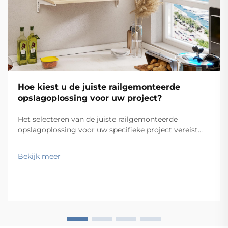
Hoe kiest u de juiste railgemonteerde
opslagoplossing voor uw project?
Het selecteren van de juiste railgemonteerde
opslagoplossing voor uw specifieke project vereist
zorgvuldige overweging van meerdere technische en
operationele factoren die direct van invloed zijn op
Bekijk meer
zowel de functionaliteit als de langetermijnprestaties.
Het besluitvormingsproces om...