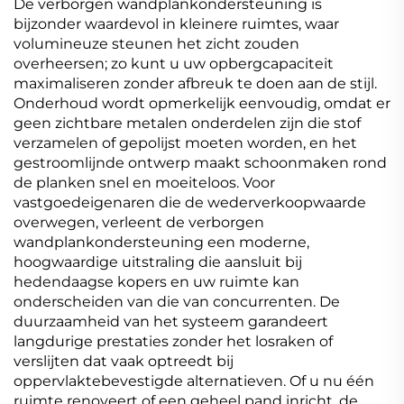
De verborgen wandplankondersteuning is
bijzonder waardevol in kleinere ruimtes, waar
volumineuze steunen het zicht zouden
overheersen; zo kunt u uw opbergcapaciteit
maximaliseren zonder afbreuk te doen aan de stijl.
Onderhoud wordt opmerkelijk eenvoudig, omdat er
geen zichtbare metalen onderdelen zijn die stof
verzamelen of gepolijst moeten worden, en het
gestroomlijnde ontwerp maakt schoonmaken rond
de planken snel en moeiteloos. Voor
vastgoedeigenaren die de wederverkoopwaarde
overwegen, verleent de verborgen
wandplankondersteuning een moderne,
hoogwaardige uitstraling die aansluit bij
hedendaagse kopers en uw ruimte kan
onderscheiden van die van concurrenten. De
duurzaamheid van het systeem garandeert
langdurige prestaties zonder het losraken of
verslijten dat vaak optreedt bij
oppervlaktebevestigde alternatieven. Of u nu één
ruimte renoveert of een geheel pand inricht, de