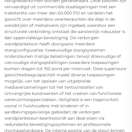
veiligheidsnormen worden gehandhaafd. Deze steunen zijn
vervaardigd uit commerciële staallegeringen met een
treksterkte van meer dan 60.000 PSI en verdelen het
gewicht over meerdere verankerpunten die diep in de
wandstijlen of metselwerk zijn ingebed, waardoor een
structurele verbinding ontstaat die aanzienlijk robuuster is
dan oppervlakkige bevestiging. De verborgen
wandplanksteun heeft doorgaans meerdere
stangconfiguraties: tweevoudige stangsystemen
ondersteunen matige belastingen, terwijl drievoudige of
viervoudige stangopstellingen zwaardere toepassingen
kunnen dragen tot 150 pond per liniervoet. Deze superieure
gewichtsdraagcapaciteit maakt diverse toepassingen
mogelijk, van het opslaan van uitgebreide
mediaverzamelingen tot het tentoonstellen van
omvangrijke kunstwerken of het creëren van functionele
werkruimteoppervlakken. Veiligheid is een topprioriteit,
vooral in huishoudens met kinderen of in
aardbevingsgevoelige gebieden; de verborgen
wandplanksteun beantwoordt aan deze eisen via
redundante bevestigingssystemen en professionele
montagehardware. De interne positie van de steun binnen