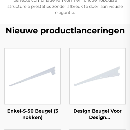
perfecte combinatie van vorm en functie: robuuste
structurele prestaties zonder afbreuk te doen aan visuele
elegantie.
Nieuwe productlanceringen
Enkel-S-50 Beugel (3
Design Beugel Voor
nokken)
Design
Wandrechtopstaand