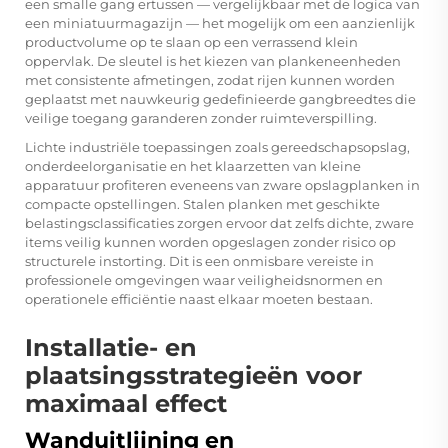
een smalle gang ertussen — vergelijkbaar met de logica van
een miniatuurmagazijn — het mogelijk om een aanzienlijk
productvolume op te slaan op een verrassend klein
oppervlak. De sleutel is het kiezen van plankeneenheden
met consistente afmetingen, zodat rijen kunnen worden
geplaatst met nauwkeurig gedefinieerde gangbreedtes die
veilige toegang garanderen zonder ruimteverspilling.
Lichte industriële toepassingen zoals gereedschapsopslag,
onderdeelorganisatie en het klaarzetten van kleine
apparatuur profiteren eveneens van zware opslagplanken in
compacte opstellingen. Stalen planken met geschikte
belastingsclassificaties zorgen ervoor dat zelfs dichte, zware
items veilig kunnen worden opgeslagen zonder risico op
structurele instorting. Dit is een onmisbare vereiste in
professionele omgevingen waar veiligheidsnormen en
operationele efficiëntie naast elkaar moeten bestaan.
Installatie- en
plaatsingsstrategieën voor
maximaal effect
Wanduitlijning en