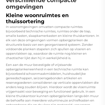
verschillende compacte
omgevingen
Kleine woonruimtes en
thuissortering
In woonomgevingen omvatten compacte ruimtes
bijvoorbeeld technische ruimtes, ruimtes onder de trap,
smalle kasten, slaapkamerkasten en kleine thuiskantoren. In
elk van deze omgevingen vormen opbergplanken de
structurele basis van een georganiseerd systeem. Zonder
voldoende planken stapelen zich spullen op vloeren en
oppervlakken op, waardoor de ruimte nog kleiner en
chaotischer lijkt dan hij in werkelijkheid is.
Een aan de muur bevestigde of vrijstaande
opbergplankeneenheid in een technische ruimte kan
bijvoorbeeld schoonmaakmiddelen, huishoudelijke
gereedschappen, seizoensgebonden artikelen en
reservegoederen consolideren op verticale oppervlakken die
anders leeg zouden blijven. Hierdoor wordt de vloerruimte
vrijgemaakt voor beweging en functioneel gebruik. In een
kleine thuiskantoor kunnen opbergplanken langs één muur
de behoefte aan meerdere volumineuze archiefkasten en
opbergdozen die op de vloer zijn gestapeld, vervangen.