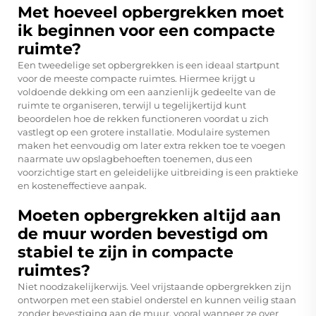
Met hoeveel opbergrekken moet
ik beginnen voor een compacte
ruimte?
Een tweedelige set opbergrekken is een ideaal startpunt
voor de meeste compacte ruimtes. Hiermee krijgt u
voldoende dekking om een aanzienlijk gedeelte van de
ruimte te organiseren, terwijl u tegelijkertijd kunt
beoordelen hoe de rekken functioneren voordat u zich
vastlegt op een grotere installatie. Modulaire systemen
maken het eenvoudig om later extra rekken toe te voegen
naarmate uw opslagbehoeften toenemen, dus een
voorzichtige start en geleidelijke uitbreiding is een praktieke
en kosteneffectieve aanpak.
Moeten opbergrekken altijd aan
de muur worden bevestigd om
stabiel te zijn in compacte
ruimtes?
Niet noodzakelijkerwijs. Veel vrijstaande opbergrekken zijn
ontworpen met een stabiel onderstel en kunnen veilig staan
zonder bevestiging aan de muur, vooral wanneer ze over