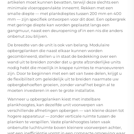
artikelen moet kunnen bevatten, terwijl deze slechts een
minimale vloeroppervlakte inneemt. Rekken met een
smalle diepte — met plankdieptes tussen 200 mm en 400
mm — zijn specifiek ontworpen voor dit doel. Een opbergrek
met geringe diepte kan worden geplaatst langs een
gangmuur, naast een deuropening of in een nis die anders
onbenut zou blijven.
De breedte van de unit is ook van belang. Modulaire
opbergplanken die naast elkaar kunnen worden
gecombineerd, stellen u in staat de bedekking over een
wand uit te breiden zonder dat u grote afzonderlijke units
nodig hebt die moeilijk in krappe ruimtes te manoeuvreren
zijn. Door te beginnen met een set van twee delen, krijgt u
de flexibiliteit om geleidelijk uit te breiden naarmate uw
opbergbehoeften groeien, zonder vanaf het begin al te
moeten investeren in een te grote installatie.
Wanneer u opbergplanken kiest met instelbare
plankhoogtes, kan dezelfde unit voorwerpen van
verschillende afmetingen opbergen — van kleine dozen tot
hogere apparatuur — zonder verticale ruimte tussen de
planken te verspillen. Vaste plankhoogtes laten vaak
onbenutte luchtruimte boven kleinere voorwerpen achter,
wat een inefficiëntie vormt in een compacte omgeving waar