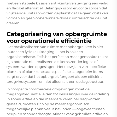
met een stabiele basis en anti-kantelversteviging een veilig
en flexibel alternatief. Belangrijk is om ervoor te zorgen dat
vrijstaande units zo worden geplaatst dat ze geen obstakels
vormen en geen onbereikbare dode ruimtes achter de unit
creëren.
Categorisering van opbergruimte
voor operationele efficiëntie
Het maximaliseren van ruimte met opbergrekken is niet
louter een fysieke uitdaging — het is ook een
organisatorische. Zelfs het perfect op maat gemaakte rek zal
zijn potentie niet realiseren als items zonder logica of
systeem worden opgeslagen. Het toewijzen van specifieke
planken of plankzones aan specifieke categorieën items
zorgt ervoor dat het opbergrek fungeert als een efficiënt
terugvindsysteem, en niet alleen als een opslagstructuur.
In compacte commerciële omgevingen moet de
toegangsfrequentie leiden tot beslissingen over de indeling
in zones. Artikelen die meerdere keren per dag worden
gehaald, moeten zich op de meest ergonomisch
toegankelijke plankniveaus bevinden — ongeveer tussen
heup- en schouderhoogte. Minder vaak gebruikte artikelen,