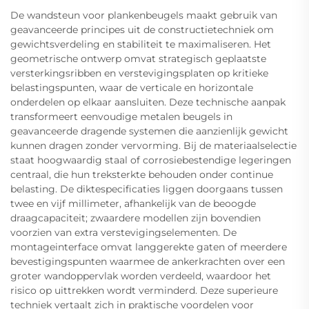
De wandsteun voor plankenbeugels maakt gebruik van
geavanceerde principes uit de constructietechniek om
gewichtsverdeling en stabiliteit te maximaliseren. Het
geometrische ontwerp omvat strategisch geplaatste
versterkingsribben en verstevigingsplaten op kritieke
belastingspunten, waar de verticale en horizontale
onderdelen op elkaar aansluiten. Deze technische aanpak
transformeert eenvoudige metalen beugels in
geavanceerde dragende systemen die aanzienlijk gewicht
kunnen dragen zonder vervorming. Bij de materiaalselectie
staat hoogwaardig staal of corrosiebestendige legeringen
centraal, die hun treksterkte behouden onder continue
belasting. De diktespecificaties liggen doorgaans tussen
twee en vijf millimeter, afhankelijk van de beoogde
draagcapaciteit; zwaardere modellen zijn bovendien
voorzien van extra verstevigingselementen. De
montageinterface omvat langgerekte gaten of meerdere
bevestigingspunten waarmee de ankerkrachten over een
groter wandoppervlak worden verdeeld, waardoor het
risico op uittrekken wordt verminderd. Deze superieure
techniek vertaalt zich in praktische voordelen voor