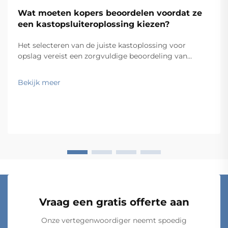
Wat moeten kopers beoordelen voordat ze
een kastopsluiteroplossing kiezen?
Het selecteren van de juiste kastoplossing voor
opslag vereist een zorgvuldige beoordeling van
meerdere factoren die direct van invloed zijn op
functionaliteit, duurzaamheid en
Bekijk meer
langetermijnvoldoening. Kopers die zich haasten met
aankopen zonder een grondige beoordeling,
ontdekken vaak kostbare on...
Vraag een gratis offerte aan
Onze vertegenwoordiger neemt spoedig