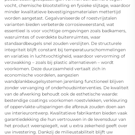
vocht, chemische blootstelling en fysieke slijtage, waardoor
minder kwalitatieve bevestigingsmaterialen mettertijd
worden aangetast. Gegalvaniseerde of roestvrijstalen
varianten bieden verbeterde corrosieweerstand, wat
essentieel is voor vochtige omgevingen zoals badkamers,
wasruimtes of overdekte buitenruimtes, waar
standaardbeugels snel zouden verslijten. De structurele
integriteit blijft constant bij temperatuurschommelingen
en variaties in luchtvochtigheid, waardoor vervorming of
verzwakking – zoals bij plastic alternatieven – wordt
voorkomen. Deze duurzaamheid vertaalt zich in
economische voordelen, aangezien
wandplankbeugelsystemen jarenlang functioneel blijven
zonder vervanging of onderhoudsinterventies. De kwaliteit
van de afwerking behoudt ook de esthetische waarde:
bestendige coatings voorkomen roestvlekken, verkleuring
of oppervlakte-uitsparingen die afbreuk zouden doen aan
uw interieurontwerp. Kwalitatieve fabrikanten bieden vaak
garantiedekking die hun vertrouwen in de levensduur van
het product weerspiegelt, wat u extra zekerheid geeft over
uw investering. Dankzij de milieustabiliteit blijft uw