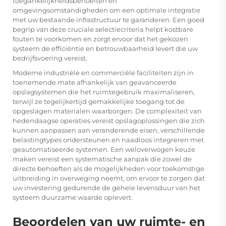
toegankelijkheidsbehoeften en
omgevingsomstandigheden om een optimale integratie
met uw bestaande infrastructuur te garanderen. Een goed
begrip van deze cruciale selectiecriteria helpt kostbare
fouten te voorkomen en zorgt ervoor dat het gekozen
systeem de efficiëntie en betrouwbaarheid levert die uw
bedrijfsvoering vereist.
Moderne industriële en commerciële faciliteiten zijn in
toenemende mate afhankelijk van geavanceerde
opslagsystemen die het ruimtegebruik maximaliseren,
terwijl ze tegelijkertijd gemakkelijke toegang tot de
opgeslagen materialen waarborgen. De complexiteit van
hedendaagse operaties vereist opslagoplossingen die zich
kunnen aanpassen aan veranderende eisen, verschillende
belastingtypes ondersteunen en naadloos integreren met
geautomatiseerde systemen. Een weloverwogen keuze
maken vereist een systematische aanpak die zowel de
directe behoeften als de mogelijkheden voor toekomstige
uitbreiding in overweging neemt, om ervoor te zorgen dat
uw investering gedurende de gehele levensduur van het
systeem duurzame waarde oplevert.
Beoordelen van uw ruimte- en