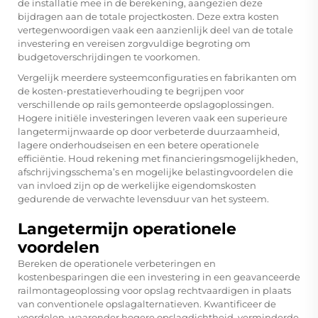
de installatie mee in de berekening, aangezien deze
bijdragen aan de totale projectkosten. Deze extra kosten
vertegenwoordigen vaak een aanzienlijk deel van de totale
investering en vereisen zorgvuldige begroting om
budgetoverschrijdingen te voorkomen.
Vergelijk meerdere systeemconfiguraties en fabrikanten om
de kosten-prestatieverhouding te begrijpen voor
verschillende op rails gemonteerde opslagoplossingen.
Hogere initiële investeringen leveren vaak een superieure
langetermijnwaarde op door verbeterde duurzaamheid,
lagere onderhoudseisen en een betere operationele
efficiëntie. Houd rekening met financieringsmogelijkheden,
afschrijvingsschema’s en mogelijke belastingvoordelen die
van invloed zijn op de werkelijke eigendomskosten
gedurende de verwachte levensduur van het systeem.
Langetermijn operationele
voordelen
Bereken de operationele verbeteringen en
kostenbesparingen die een investering in een geavanceerde
railmontageoplossing voor opslag rechtvaardigen in plaats
van conventionele opslagalternatieven. Kwantificeer de
voordelen, waaronder hogere opslagdichtheid, verminderde