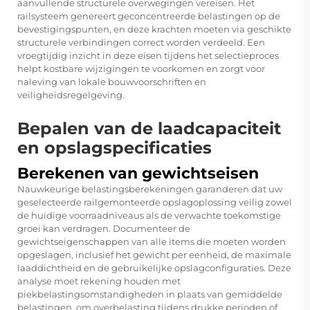
aanvullende structurele overwegingen vereisen. Het
railsysteem genereert geconcentreerde belastingen op de
bevestigingspunten, en deze krachten moeten via geschikte
structurele verbindingen correct worden verdeeld. Een
vroegtijdig inzicht in deze eisen tijdens het selectieproces
helpt kostbare wijzigingen te voorkomen en zorgt voor
naleving van lokale bouwvoorschriften en
veiligheidsregelgeving.
Bepalen van de laadcapaciteit
en opslagspecificaties
Berekenen van gewichtseisen
Nauwkeurige belastingsberekeningen garanderen dat uw
geselecteerde railgemonteerde opslagoplossing veilig zowel
de huidige voorraadniveaus als de verwachte toekomstige
groei kan verdragen. Documenteer de
gewichtseigenschappen van alle items die moeten worden
opgeslagen, inclusief het gewicht per eenheid, de maximale
laaddichtheid en de gebruikelijke opslagconfiguraties. Deze
analyse moet rekening houden met
piekbelastingsomstandigheden in plaats van gemiddelde
belastingen, om overbelasting tijdens drukke perioden of