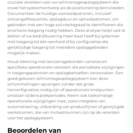
cruciale vereisten voor uw railmontageopslagsysteem die
zowel het systeemontwerp als de positionering beïnvloeden.
Documenteer de huidige voorraadpatronen, inclusief
ontvangstfrequentie, opslagduur en ophaalpatronen, om
gebieden met een hoge activiteitsgraad te identificeren die
prioritaire toegang nodig hebben. Deze analyse helpt vast te
stellen of uw bedrijfsvoering meer baat heeft bij systemen
met toegang tot één eenheid of bij configuraties die
gelijktijdige toegang tot meerdere opslaggebieden
mogelijk maken.
Houd rekening met seizoensgebonden variaties en
specifieke operationele vereisten die periodieke wijzigingen
in toegangspatronen en opslagbehoeften veroorzaken. Een
goed gekozen railmontageopslagsysteem kan deze
schommelingen opvangen zonder dat grote
herconfiguraties nodig zijn of operationele knelpunten
ontstaan tijdens piekperiodes. Neem ook toekomstige
operationele wijzigingen mee, zoals integratie van
automatisering, uitbreiding van productlijnen of gewijzigde
werkstromen, die van invloed kunnen zijn op de vereisten
voor het opslagsysteem.
Beoordelen van