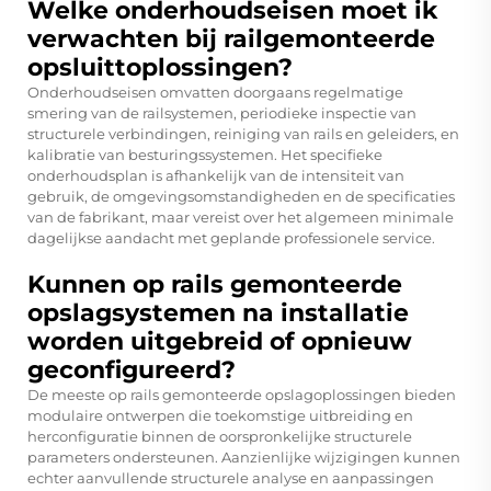
Welke onderhoudseisen moet ik
verwachten bij railgemonteerde
opsluittoplossingen?
Onderhoudseisen omvatten doorgaans regelmatige
smering van de railsystemen, periodieke inspectie van
structurele verbindingen, reiniging van rails en geleiders, en
kalibratie van besturingssystemen. Het specifieke
onderhoudsplan is afhankelijk van de intensiteit van
gebruik, de omgevingsomstandigheden en de specificaties
van de fabrikant, maar vereist over het algemeen minimale
dagelijkse aandacht met geplande professionele service.
Kunnen op rails gemonteerde
opslagsystemen na installatie
worden uitgebreid of opnieuw
geconfigureerd?
De meeste op rails gemonteerde opslagoplossingen bieden
modulaire ontwerpen die toekomstige uitbreiding en
herconfiguratie binnen de oorspronkelijke structurele
parameters ondersteunen. Aanzienlijke wijzigingen kunnen
echter aanvullende structurele analyse en aanpassingen