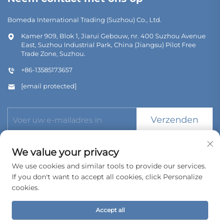
Bomeda International Trading (Suzhou) Co., Ltd.
Kamer 909, Blok 1, Jiarui Gebouw, nr. 400 Suzhou Avenue
East, Suzhou Industrial Park, China (Jiangsu) Pilot Free
Trade Zone, Suzhou.
+86-13585173657
[email protected]
Verzenden
We value your privacy
We use cookies and similar tools to provide our services.
If you don't want to accept all cookies, click Personalize
Copyright © 2026 Bomeda International Trading (Suzhou) Co.,
cookies.
Ltd. Alle rechten voorbehouden.
Privacybeleid
Accept all