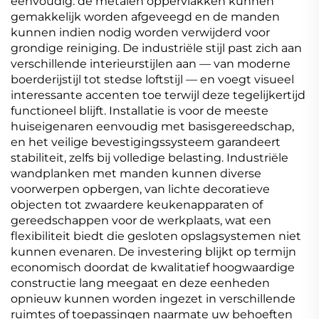
eenvoudig: de metalen oppervlakken kunnen
gemakkelijk worden afgeveegd en de manden
kunnen indien nodig worden verwijderd voor
grondige reiniging. De industriële stijl past zich aan
verschillende interieurstijlen aan — van moderne
boerderijstijl tot stedse loftstijl — en voegt visueel
interessante accenten toe terwijl deze tegelijkertijd
functioneel blijft. Installatie is voor de meeste
huiseigenaren eenvoudig met basisgereedschap,
en het veilige bevestigingssysteem garandeert
stabiliteit, zelfs bij volledige belasting. Industriële
wandplanken met manden kunnen diverse
voorwerpen opbergen, van lichte decoratieve
objecten tot zwaardere keukenapparaten of
gereedschappen voor de werkplaats, wat een
flexibiliteit biedt die gesloten opslagsystemen niet
kunnen evenaren. De investering blijkt op termijn
economisch doordat de kwalitatief hoogwaardige
constructie lang meegaat en deze eenheden
opnieuw kunnen worden ingezet in verschillende
ruimtes of toepassingen naarmate uw behoeften