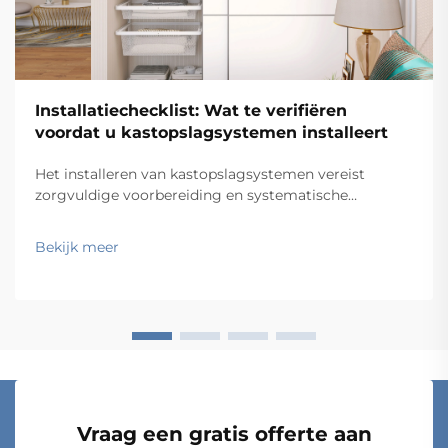
Installatiechecklist: Wat te verifiëren
voordat u kastopslagsystemen installeert
Het installeren van kastopslagsystemen vereist
zorgvuldige voorbereiding en systematische
verificatie om optimale functionaliteit en levensduur
te garanderen. Professionele aannemers en
Bekijk meer
facilitymanagers weten dat een succesvolle installatie
van kastopslagsystemen …
Vraag een gratis offerte aan