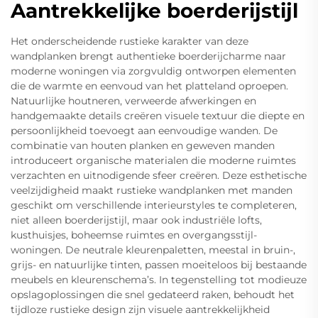
Aantrekkelijke boerderijstijl
Het onderscheidende rustieke karakter van deze
wandplanken brengt authentieke boerderijcharme naar
moderne woningen via zorgvuldig ontworpen elementen
die de warmte en eenvoud van het platteland oproepen.
Natuurlijke houtneren, verweerde afwerkingen en
handgemaakte details creëren visuele textuur die diepte en
persoonlijkheid toevoegt aan eenvoudige wanden. De
combinatie van houten planken en geweven manden
introduceert organische materialen die moderne ruimtes
verzachten en uitnodigende sfeer creëren. Deze esthetische
veelzijdigheid maakt rustieke wandplanken met manden
geschikt om verschillende interieurstyles te completeren,
niet alleen boerderijstijl, maar ook industriële lofts,
kusthuisjes, boheemse ruimtes en overgangsstijl-
woningen. De neutrale kleurenpaletten, meestal in bruin-,
grijs- en natuurlijke tinten, passen moeiteloos bij bestaande
meubels en kleurenschema’s. In tegenstelling tot modieuze
opslagoplossingen die snel gedateerd raken, behoudt het
tijdloze rustieke design zijn visuele aantrekkelijkheid