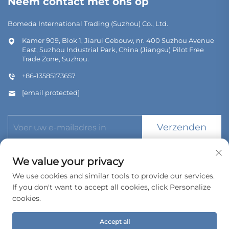
Neem contact met ons op
Bomeda International Trading (Suzhou) Co., Ltd.
Kamer 909, Blok 1, Jiarui Gebouw, nr. 400 Suzhou Avenue
East, Suzhou Industrial Park, China (Jiangsu) Pilot Free
Trade Zone, Suzhou.
+86-13585173657
[email protected]
Verzenden
We value your privacy
We use cookies and similar tools to provide our services.
If you don't want to accept all cookies, click Personalize
Copyright © 2026 Bomeda International Trading (Suzhou) Co.,
Ltd. Alle rechten voorbehouden.
cookies.
Privacybeleid
Accept all