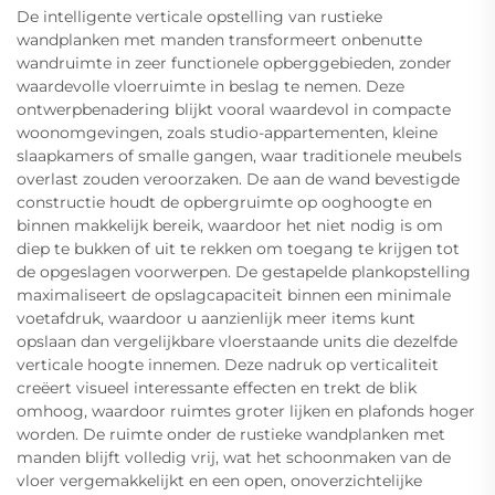
De intelligente verticale opstelling van rustieke
wandplanken met manden transformeert onbenutte
wandruimte in zeer functionele opberggebieden, zonder
waardevolle vloerruimte in beslag te nemen. Deze
ontwerpbenadering blijkt vooral waardevol in compacte
woonomgevingen, zoals studio-appartementen, kleine
slaapkamers of smalle gangen, waar traditionele meubels
overlast zouden veroorzaken. De aan de wand bevestigde
constructie houdt de opbergruimte op ooghoogte en
binnen makkelijk bereik, waardoor het niet nodig is om
diep te bukken of uit te rekken om toegang te krijgen tot
de opgeslagen voorwerpen. De gestapelde plankopstelling
maximaliseert de opslagcapaciteit binnen een minimale
voetafdruk, waardoor u aanzienlijk meer items kunt
opslaan dan vergelijkbare vloerstaande units die dezelfde
verticale hoogte innemen. Deze nadruk op verticaliteit
creëert visueel interessante effecten en trekt de blik
omhoog, waardoor ruimtes groter lijken en plafonds hoger
worden. De ruimte onder de rustieke wandplanken met
manden blijft volledig vrij, wat het schoonmaken van de
vloer vergemakkelijkt en een open, onoverzichtelijke