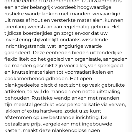
gehele eenheid te demonteren. Duurzaamheid is
een ander belangrijk voordeel: hoogwaardige
rustieke wandplanken met manden, vervaardigd
uit massief hout en versterkte materialen, kunnen
jarenlang weerstaan aan regelmatig gebruik. Het
tijdloze boerderijdesign zorgt ervoor dat uw
investering stijlvol blijft ondanks wisselende
inrichtingstrends, wat langdurige waarde
garandeert. Deze eenheden bieden uitzonderlijke
flexibiliteit op het gebied van organisatie, aangezien
de manden geschikt zijn voor alles, van speelgoed
en knutselmaterialen tot voorraadartikelen en
badkamerbenodigdheden. Het open
plankgedeelte biedt direct zicht op vaak gebruikte
artikelen, terwijl de manden een nette uitstraling
behouden. Rustieke wandplanken met manden
zijn meestal geschikt voor personalisatie via verven,
lakken of extra hardware, zodat u ze kunt
afstemmen op uw bestaande inrichting. De
betaalbare prijs, vergeleken met ingebouwde
kasten, maakt deze plankenoplossingen