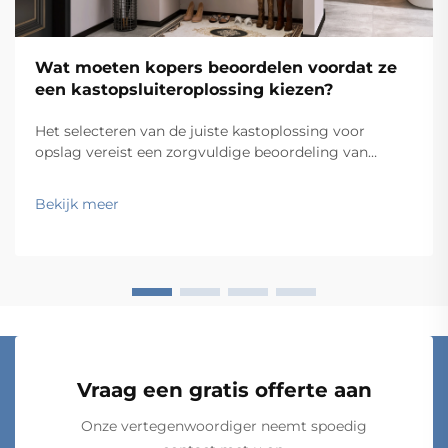
Wat moeten kopers beoordelen voordat ze
een kastopsluiteroplossing kiezen?
Het selecteren van de juiste kastoplossing voor
opslag vereist een zorgvuldige beoordeling van
meerdere factoren die direct van invloed zijn op
functionaliteit, duurzaamheid en
Bekijk meer
langetermijnvoldoening. Kopers die zich haasten met
aankopen zonder een grondige beoordeling,
ontdekken vaak kostbare on...
Vraag een gratis offerte aan
Onze vertegenwoordiger neemt spoedig