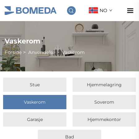
NO
Vaskerom
Forside
>
Anvendelse
>
Vaskerom
Stue
Hjemmelagring
Vaskerom
Soverom
Garasje
Hjemmekontor
Bad