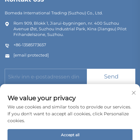
Bomeda International Trading (Suzhou) Co., Ltd.
Rom 909, Blokk 1, Jiarui-bygningen, nr. 400 Suzhou
Avenue Øst, Suzhou Industrial Park, Kina (Jiangsu) Pilot
Frihandelszone, Suzhou.
+86-13585173657
[email protected]
Send
We value your privacy
We use cookies and similar tools to provide our services.
If you don't want to accept all cookies, click Personalize
Copyright © 2026 Bomeda International Trading (Suzhou) Co.,
Ltd. Alle rettigheter forbeholdes.
cookies.
Personvernpolicy
Accept all