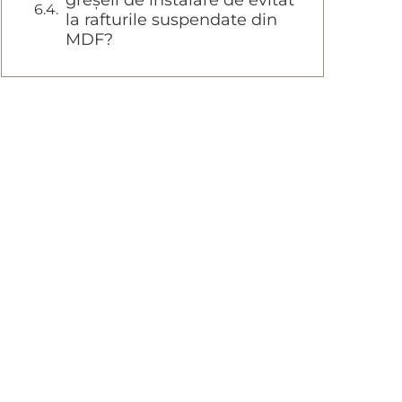
greșeli de instalare de evitat
la rafturile suspendate din
MDF?