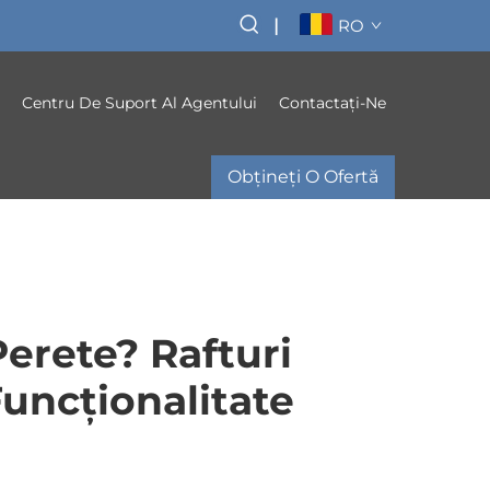
|
RO
Centru De Suport Al Agentului
Contactați-Ne
Obțineți O Ofertă
erete? Rafturi
uncționalitate