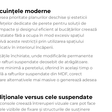
locuințele moderne
a prioritate planurilor deschise și esteticii
fețelor dedicate de perete pentru soluții de
mpacte și designul eficient al bucățărilor creează
 instalate fără a ocupa în mod excesiv spațiul
ă aceste restricții prin utilizarea spațiului
cativ în interiorul încăperii.
ățile închiriate, unde modificările permanente
e rafturi suspendate deosebit de atrăgătoare.
are minimă a peretelui, oferind în același timp o
ă a rafturilor suspendate din MDF, corect
 care alternativele mai masive o generează adesea
adiționale versus cele suspendate
 console creează întreruperi vizuale care pot face
le vizibile de fixare și structurile de susținere