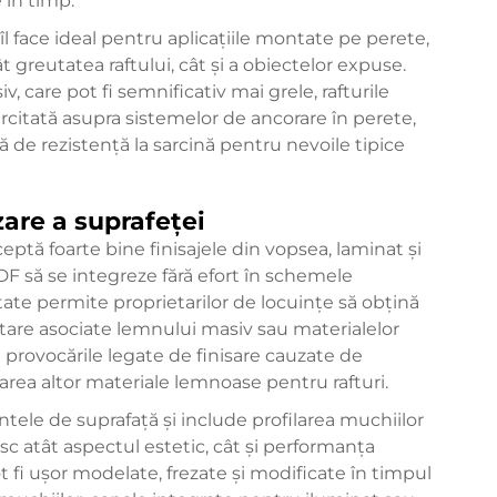
 în timp.
îl face ideal pentru aplicațiile montate pe perete,
 greutatea raftului, cât și a obiectelor expuse.
 care pot fi semnificativ mai grele, rafturile
citată asupra sistemelor de ancorare în perete,
 de rezistență la sarcină pentru nevoile tipice
zare a suprafeței
ptă foarte bine finisajele din vopsea, laminat și
DF să se integreze fără efort în schemele
itate permite proprietarilor de locuințe să obțină
tare asociate lemnului masiv sau materialelor
 provocările legate de finisare cauzate de
izarea altor materiale lemnoase pentru rafturi.
tele de suprafață și include profilarea muchiilor
c atât aspectul estetic, cât și performanța
 fi ușor modelate, frezate și modificate în timpul