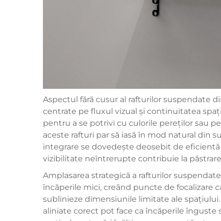
Aspectul fără cusur al rafturilor suspendate di
centrate pe fluxul vizual și continuitatea spa
pentru a se potrivi cu culorile pereților sau p
aceste rafturi par să iasă în mod natural din s
integrare se dovedește deosebit de eficientă î
vizibilitate neîntrerupte contribuie la păstrar
Amplasarea strategică a rafturilor suspendat
încăperile mici, creând puncte de focalizare car
sublinieze dimensiunile limitate ale spațiului.
aliniate corect pot face ca încăperile înguste 