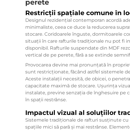
perete
Restricții spațiale comune în 
Designul rezidențial contemporan acordă adese
minimaliste, ceea ce duce la reducerea supra
stocare. Coridoarele înguste, dormitoarele co
situații în care rafturile tradiționale nu pot fi
disponibil. Rafturile suspendate din MDF rezolv
vertical de pe perete, fără a se extinde semnifi
Provocarea devine mai pronunțată în propriet
sunt restricționate, făcând astfel sistemele d
Aceste instalații necesită, de obicei, o penetr
capacitate maximă de stocare. Ușurința vizual
instalate, previne senzația de înghesuire pe
în spații restrânse.
Impactul vizual al soluțiilor tr
Sistemele tradiționale de rafturi susținute cu
spațiile mici să pară și mai restrânse. Elemente