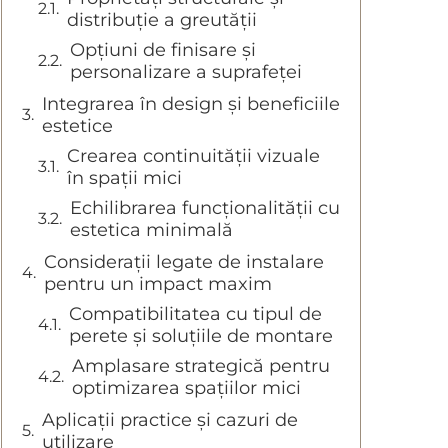
distribuție a greutății
Opțiuni de finisare și
personalizare a suprafeței
Integrarea în design și beneficiile
estetice
Crearea continuității vizuale
în spații mici
Echilibrarea funcționalității cu
estetica minimală
Considerații legate de instalare
pentru un impact maxim
Compatibilitatea cu tipul de
perete și soluțiile de montare
Amplasare strategică pentru
optimizarea spațiilor mici
Aplicații practice și cazuri de
utilizare