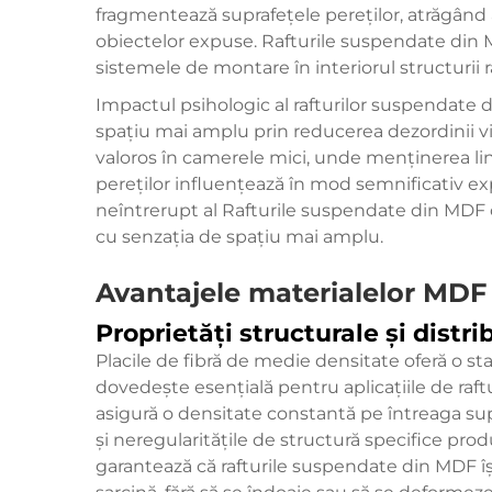
fragmentează suprafețele pereților, atrăgând
obiectelor expuse. Rafturile suspendate din 
sistemele de montare în interiorul structurii ra
Impactul psihologic al rafturilor suspendate 
spațiu mai amplu prin reducerea dezordinii v
valoros în camerele mici, unde menținerea lini
pereților influențează în mod semnificativ exp
neîntrerupt al
Rafturile suspendate din MDF
cu senzația de spațiu mai amplu.
Avantajele materialelor MDF 
Proprietăți structurale și distri
Placile de fibră de medie densitate oferă o st
dovedește esențială pentru aplicațiile de raf
asigură o densitate constantă pe întreaga sup
și neregularitățile de structură specifice pro
garantează că rafturile suspendate din MDF îș