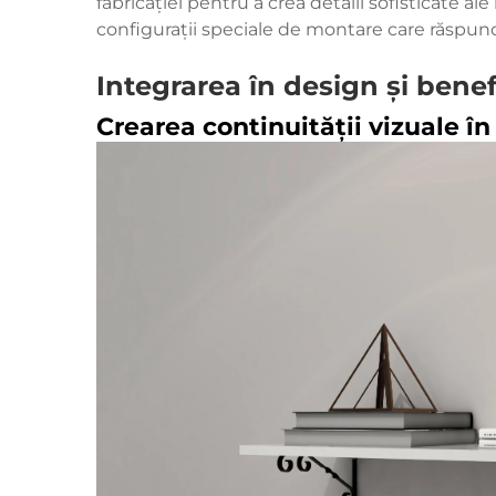
fabricației pentru a crea detalii sofisticate a
configurații speciale de montare care răspund
Integrarea în design și benefi
Crearea continuității vizuale în