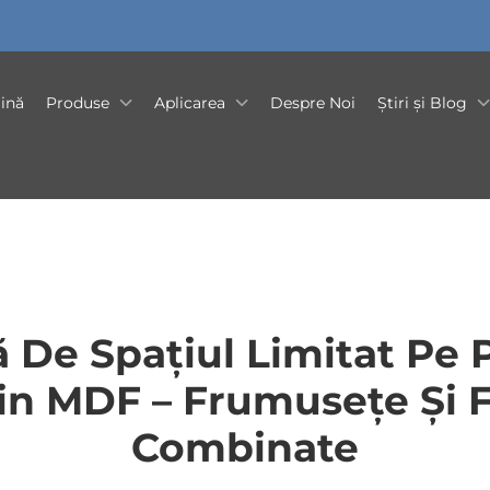
ină
Produse
Aplicarea
Despre Noi
Știri și Blog
 De Spațiul Limitat Pe P
n MDF – Frumusețe Și F
Combinate