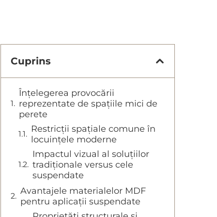
Cuprins
Înțelegerea provocării
reprezentate de spațiile mici de
perete
Restricții spațiale comune în
locuințele moderne
Impactul vizual al soluțiilor
tradiționale versus cele
suspendate
Avantajele materialelor MDF
pentru aplicații suspendate
Proprietăți structurale și