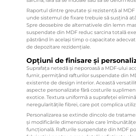
sarcină, fără să se îndoaie sau să se deformeze
Raportul dintre greutate și rezistență al MDF 
unde sistemul de fixare trebuie să susțină atât
Spre deosebire de alternativele din lemn masiv,
suspendate din MDF reduc sarcina totală exer
păstrând în același timp o capacitate adecvată
de depozitare rezidențiale.
Opțiuni de finisare și personali
Suprafața netedă și neporoasă a MDF-ului acce
furnir, permițând rafturilor suspendate din M
existente de design interior. Această versatil
aspecte personalizate fără costurile suplimen
exotice. Textura uniformă a suprafeței elimină
neregularitățile fibrei, care pot complica util
Personalizarea se extinde dincolo de tratamen
și modificările dimensionale care îmbunătățes
funcțională. Rafturile suspendate din MDF pot