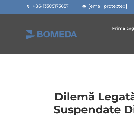
+86-13585173657
[email protected]
Prima pag
Dilemă Legată
Suspendate Di