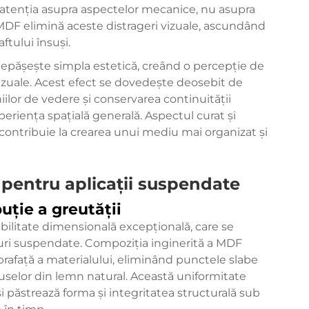
 atenția asupra aspectelor mecanice, nu asupra
MDF elimină aceste distrageri vizuale, ascundând
ftului însuși.
depășește simpla estetică, creând o percepție de
izuale. Acest efect se dovedește deosebit de
ilor de vedere și conservarea continuității
eriența spațială generală. Aspectul curat și
contribuie la crearea unui mediu mai organizat și
pentru aplicații suspendate
buție a greutății
abilitate dimensională excepțională, care se
turi suspendate. Compoziția inginerită a MDF
rafață a materialului, eliminând punctele slabe
duselor din lemn natural. Această uniformitate
i păstrează forma și integritatea structurală sub