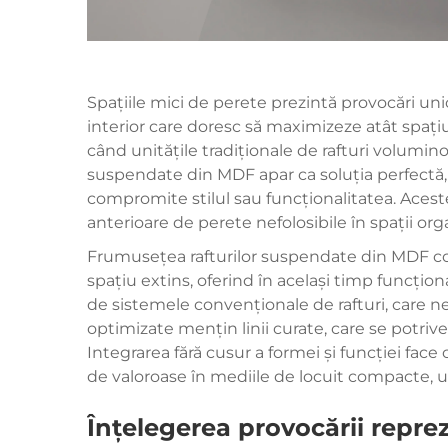
Spațiile mici de perete prezintă provocări uni
interior care doresc să maximizeze atât spațiul
când unitățile tradiționale de rafturi volumino
suspendate din MDF apar ca soluția perfectă, 
compromite stilul sau funcționalitatea. Aceste
anterioare de perete nefolosibile în spații or
Frumusețea rafturilor suspendate din MDF cons
spațiu extins, oferind în același timp funcțio
de sistemele convenționale de rafturi, care nec
optimizate mențin linii curate, care se potriv
Integrarea fără cusur a formei și funcției fac
de valoroase în mediile de locuit compacte, 
Înțelegerea provocării reprez