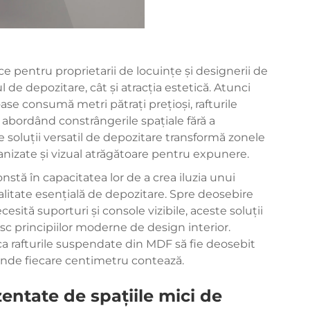
ce pentru proprietarii de locuințe și designerii de
 de depozitare, cât și atracția estetică. Atunci
ase consumă metri pătrați prețioși, rafturile
abordând constrângerile spațiale fără a
 soluții versatil de depozitare transformă zonele
ganizate și vizual atrăgătoare pentru expunere.
tă în capacitatea lor de a crea iluzia unui
nalitate esențială de depozitare. Spre deosebire
esită suporturi și console vizibile, aceste soluții
esc principiilor moderne de design interior.
e ca rafturile suspendate din MDF să fie deosebit
unde fiecare centimetru contează.
entate de spațiile mici de