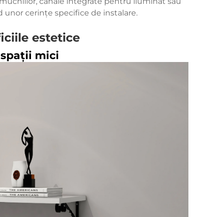
le muchiilor, canale integrate pentru iluminat sau
 unor cerințe specifice de instalare.
ciile estetice
 spații mici