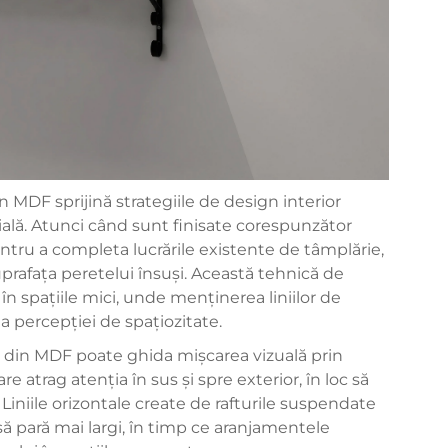
n MDF sprijină strategiile de design interior
țială. Atunci când sunt finisate corespunzător
entru a completa lucrările existente de tâmplărie,
uprafața peretelui însuși. Această tehnică de
n spațiile mici, unde menținerea liniilor de
ea percepției de spațiozitate.
e din MDF poate ghida mișcarea vizuală prin
e atrag atenția în sus și spre exterior, în loc să
 Liniile orizontale create de rafturile suspendate
să pară mai largi, în timp ce aranjamentele