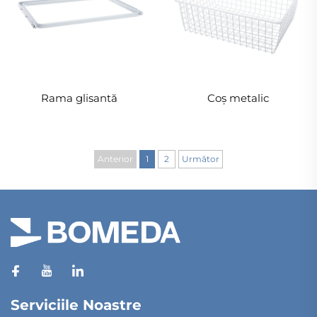
Rama glisantă
Coș metalic
Anterior
1
2
Următor
Serviciile Noastre