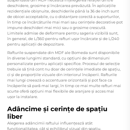
deschidere, grosime și încărcarea prevăzută. În aplicațiile
rezidențiale obișnuite, deschiderile până la 36 de inch sunt
de obicei acceptabile, cu o distanțare corectă a suporturilor,
în timp ce încărcăturile mai mari sau cerințele decorative pot
impune deschideri mai mici sau o grosime crescută.
Limitele admise de deformare pentru sageria vizibilă sunt,
în general, de L/360 pentru rafturi ușor încărcate și de L/240
pentru aplicații de depozitare.
Rafturile suspendate din MDF ale Bomeda sunt disponibile
în diverse lungimi standard, cu opțiuni de dimensiuni
personalizate pentru aplicații specifice. Procesul de selecție
trebuie să țină cont nu doar de cerințele imediate de spațiu,
ci și de proporțiile vizuale din interiorul încăperii. Rafturile
mai lungi creează o accentuare orizontală și pot face ca
încăperile să pară mai largi, în timp ce mai multe rafturi mai
scurte oferă opțiuni mai flexibile de aranjare și acces mai
ușor la instalare.
Adâncime și cerințe de spațiu
liber
Alegerea adâncimii raftului influențează atât
funcționalitatea, cât și echilibrul vizual din spațiu.