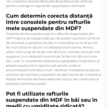
vă o instalare corectă efectuată de profesioniști calificați,
pentru a atinge în siguranță capacitatea nominală.
Cum determin corecta distanță
între consolele pentru rafturile
mele suspendate din MDF?
Distanța dintre suporturi pentru rafturile suspendate din
MDF trebuie să corespundă, pe cât posibil, pozițiilor centrilor
de montare ai pereților (studs), în mod obișnuit la 16 sau 24
de inch (40,6 cm sau 61 cm) distanță între centre. Pentru
rafturi mai lungi de 32 de inch (81,3 cm), utilizați cel puțin trei
suporturi, cu o distanță maximă de 24 de inch (61 cm) între
ele. Luați în considerare distribuția așteptată a încărcăturii și
plasați suporturile în special sub zonele unde se
preconizează încărcături mari. Verificați întotdeauna poziția
centrilor de montare ai pereților (studs) înainte de instalare și
folosiți elemente de fixare adecvate tipului de construcție al
peretelui dumneavoastră.
Pot fi utilizate rafturile
suspendate din MDF în băi sau în
medii cu umiditate ridicată?