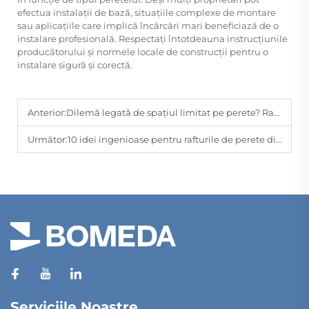
efectua instalații de bază, situațiile complexe de montare
sau aplicațiile care implică încărcări mari beneficiază de o
instalare profesională. Respectați întotdeauna instrucțiunile
producătorului și normele locale de construcții pentru o
instalare sigură și corectă.
Anterior:
Dilemă legată de spațiul limitat pe perete? Rafturi suspendate din MDF – frumusețe și funcționalitate combinate
Următor:
10 idei ingenioase pentru rafturile de perete din MDF Bomeda în fiecare încăpere
Serviciile Noastre