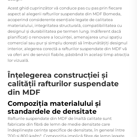
Acest ghid cuprinzător vă conduce pas cu pas prin fiecare
aspect al alegerii rafturilor suspendate din MDF Bomeda,
acoperind considerente esențiale legate de calitatea
materialului, integritatea structurală, compatibilitatea cu
designul și durabilitatea pe termen lung. Indiferent dacă
planificați o renovare a locuinței, amenajarea unui spațiu
comercial sau pur și simplu dorești să îmbunătățiți designul
interior, alegerea corectă a rafturilor suspendate din MDF vă
va oferi ani de servicii fiabile, păstrând în același timp atracția
lor vizuală.
Înțelegerea construcției și
calității rafturilor suspendate
din MDF
Compoziția materialului și
standardele de densitate
Rafturile suspendate din MDF de înaltă calitate sunt
fabricate din fibră de lemn de medie densitate care
îndeplinește cerințe specifice de densitate, în general între
700 și 800 kg/m³. Compoziția implică fibre de lemn legate