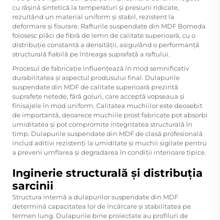
cu rășină sintetică la temperaturi și presiuni ridicate,
rezultând un material uniform și stabil, rezistent la
deformare și fisurare. Rafturile suspendate din MDF Bomeda
folosesc plăci de fibră de lemn de calitate superioară, cu o
distribuție constantă a densității, asigurând o performanță
structurală fiabilă pe întreaga suprafață a raftului.
Procesul de fabricație influențează în mod semnificativ
durabilitatea și aspectul produsului final. Dulapurile
suspendate din MDF de calitate superioară prezintă
suprafețe netede, fără goluri, care acceptă vopseaua și
finisajele în mod uniform. Calitatea muchiilor este deosebit
de importantă, deoarece muchiile prost fabricate pot absorbi
umiditatea și pot compromite integritatea structurală în
timp. Dulapurile suspendate din MDF de clasă profesională
includ aditivi rezistenți la umiditate și muchii sigilate pentru
a preveni umflarea și degradarea în condiții interioare tipice.
Inginerie structurală și distribuția
sarcinii
Structura internă a dulapurilor suspendate din MDF
determină capacitatea lor de încărcare și stabilitatea pe
termen lung. Dulapurile bine proiectate au profiluri de