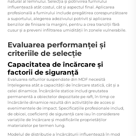
natural al lemnului. Selecția și potrivirea furnirului
influențează atât costul, cât și aspectul final. Aplicarea
profesională a furnirului include pregătirea corespunzătoare
a suportului, alegerea adezivului potrivit și aplicarea
benzilor de finisare la margini, pentru a crea tranziții fără
cusur și a preveni infiltrarea umidității în zonele vulnerabile.
Evaluarea performanței și
criteriile de selecție
Capacitatea de încărcare și
factorii de siguranță
Evaluarea rafturilor suspendate din MDF necesită
înțelegerea atât a capacității de încărcare statică, cât și a
celei dinamice. Încărcările statice includ greutatea
permanentă a obiectelor depozitate pe raft, în timp ce
încărcările dinamice rezultă din activitățile de acces și
evenimentele de impact. Specificațiile profesionale includ,
de obicei, coeficienți de siguranță care iau în considerare
variațiile de încărcare și modificările proprietăților
materialelor pe termen lung.
Modelul de distribuție a încărcăturii influențează în mod