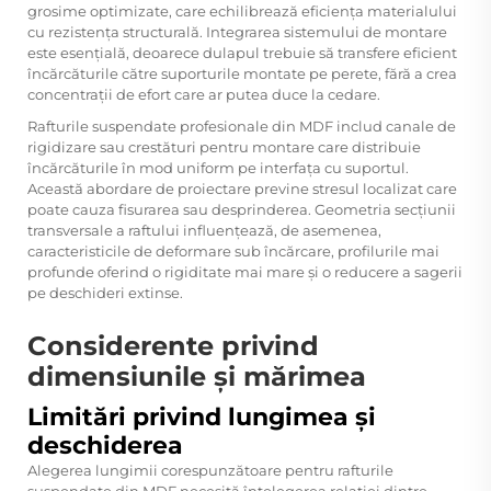
grosime optimizate, care echilibrează eficiența materialului
cu rezistența structurală. Integrarea sistemului de montare
este esențială, deoarece dulapul trebuie să transfere eficient
încărcăturile către suporturile montate pe perete, fără a crea
concentrații de efort care ar putea duce la cedare.
Rafturile suspendate profesionale din MDF includ canale de
rigidizare sau crestături pentru montare care distribuie
încărcăturile în mod uniform pe interfața cu suportul.
Această abordare de proiectare previne stresul localizat care
poate cauza fisurarea sau desprinderea. Geometria secțiunii
transversale a raftului influențează, de asemenea,
caracteristicile de deformare sub încărcare, profilurile mai
profunde oferind o rigiditate mai mare și o reducere a sagerii
pe deschideri extinse.
Considerente privind
dimensiunile și mărimea
Limitări privind lungimea și
deschiderea
Alegerea lungimii corespunzătoare pentru rafturile
suspendate din MDF necesită înțelegerea relației dintre