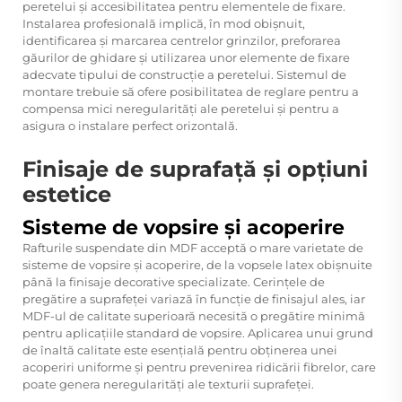
peretelui și accesibilitatea pentru elementele de fixare.
Instalarea profesională implică, în mod obișnuit,
identificarea și marcarea centrelor grinzilor, preforarea
găurilor de ghidare și utilizarea unor elemente de fixare
adecvate tipului de construcție a peretelui. Sistemul de
montare trebuie să ofere posibilitatea de reglare pentru a
compensa mici neregularități ale peretelui și pentru a
asigura o instalare perfect orizontală.
Finisaje de suprafață și opțiuni
estetice
Sisteme de vopsire și acoperire
Rafturile suspendate din MDF acceptă o mare varietate de
sisteme de vopsire și acoperire, de la vopsele latex obișnuite
până la finisaje decorative specializate. Cerințele de
pregătire a suprafeței variază în funcție de finisajul ales, iar
MDF-ul de calitate superioară necesită o pregătire minimă
pentru aplicațiile standard de vopsire. Aplicarea unui grund
de înaltă calitate este esențială pentru obținerea unei
acoperiri uniforme și pentru prevenirea ridicării fibrelor, care
poate genera neregularități ale texturii suprafeței.