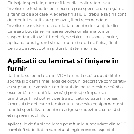
Finisajele speciale, cum ar fi lacurile, poliuretanii sau
învelișurile texturate, pot necesita pași specifici de pregătire
și tehnici de aplicare. Alegerea finisajului trebuie să țină cont
de mediul de utilizare prevăzut, fiind recomandate
învelișurile rezistente la umiditate pentru instalațiile din
baie sau bucătărie. Finisarea profesională a rafturilor
suspendate din MDF implică, de obicei, o ușoară șlefuire,
aplicarea unui grund și mai multe straturi de finisaj final
pentru o aspect optim și durabilitate maximă.
Aplicații cu laminat și finișare în
furnir
Rafturile suspendate din MDF laminat oferă o durabilitate
sporită și o gamă mai largă de opțiuni decorative comparativ
cu suprafețele vopsite. Laminatul de înaltă presiune oferă o
excelentă rezistență la uzură și protecție împotriva
umidității, fiind potrivit pentru aplicații cu uzură intensă.
Procesul de aplicare a laminatului necesită echipamente și
tehnici specializate pentru a asigura o adeziune corectă și
etanșarea muchiilor.
Aplicațiile de furnir de lemn pe rafturile suspendate din MDF
combină stabilitatea suportului ingineresc cu aspectul