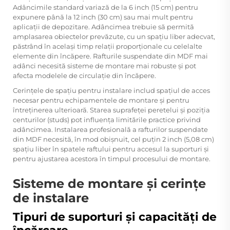
Adâncimile standard variază de la 6 inch (15 cm) pentru
expunere până la 12 inch (30 cm) sau mai mult pentru
aplicații de depozitare. Adâncimea trebuie să permită
amplasarea obiectelor prevăzute, cu un spațiu liber adecvat,
păstrând în același timp relații proporționale cu celelalte
elemente din încăpere. Rafturile suspendate din MDF mai
adânci necesită sisteme de montare mai robuste și pot
afecta modelele de circulație din încăpere.
Cerințele de spațiu pentru instalare includ spațiul de acces
necesar pentru echipamentele de montare și pentru
întreținerea ulterioară. Starea suprafeței peretelui și poziția
centurilor (studs) pot influența limitările practice privind
adâncimea. Instalarea profesională a rafturilor suspendate
din MDF necesită, în mod obișnuit, cel puțin 2 inch (5,08 cm)
spațiu liber în spatele raftului pentru accesul la suporturi și
pentru ajustarea acestora în timpul procesului de montare.
Sisteme de montare și cerințe
de instalare
Tipuri de suporturi și capacități de