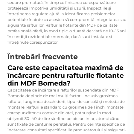
cedare prematură, în timp ce finisarea corespunzătoare
protejează împotriva umidității și uzurii. Inspectiile și
întreținerea regulate ajută la identificarea problemelor
potențiale înainte ca acestea să compromită integritatea sau
siguranța rafturilor. Rafturile flotante din MDF de calitate
profesională oferă, în mod tipic, o durată de viață de 10–15 ani
în condiții rezidențiale normale, dacă sunt instalate și
întreținute corespunzător.
Întrebări frecvente
Care este capacitatea maximă de
încărcare pentru rafturile flotante
din MDF Bomeda?
Capacitatea de încărcare a rafturilor suspendate din MDF
Bomeda depinde de mai mulți factori, inclusiv grosimea
raftului, lungimea deschiderii, tipul de consolă și metoda de
montare. Rafturile standard cu grosimea de 1 inch, montate
corespunzător cu console din oțel, pot susține în mod
obișnuit 30–40 de lire sterline pe picior liniar, atunci când
sunt fixate de centurile peretelui. Pentru cerințe specifice de
încărcare, consultați specificațiile producătorului și asigurați-