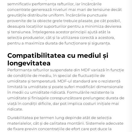
semnificativ performanța rafturilor, iar încărcările
concentrate generează niveluri mai mari de tensiune decât
greutățile distribuite uniform. Încărcările punctuale
provenite de la obiecte grele trebuie plasate, pe cât posibil,
deasupra locațiilor suporturilor pentru a minimiza devierea
și tensiunea. Înțelegerea acestor principii ajută atât la
selecția produselor, cât și la utilizarea corectă a acestora,
pentru a maximiza durata de funcționare și siguranța.
Compatibilitatea cu mediul și
longevitatea
Performanța rafturilor suspendate din MDF variază în funcție
de condițiile de mediu, în special de fluctuațiile de
umiditate și temperatură. MDF-ul standard are o rezistență
limitată la umiditate și poate suferi modificări dimensionale
în medii cu umiditate ridicată. Formulările rezistente la
umiditate și finisajele corespunzătoare prelungesc durata de
viață în condiții dificile, dar pot implica costuri inițiale mai
ridicate.
Durabilitatea pe termen lung depinde atât de selecția
materialelor, cât și de calitatea montării. Sistemele adecvate
de fixare previn concentrațiile de efort care pot duce la