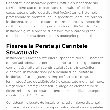
Capacitățile de încărcare pentru
Rafturile suspendate din
MDF
depind atât de capacitatea suportului, cât și de
capacitatea raftului de a distribui încărcăturile. Sistemele
profesionale de montare includ specificații detaliate privind
încărcarea, bazate pe distanța dintre suporturi și metodele
de fixare la perete. Înțelegerea acestor clasificări asigură o
instalare sigură și previne suprasolicitarea, care ar putea
duce la cedare sau deteriorarea suprafețelor peretelui.
Fixarea la Perete și Cerințele
Structurale
Instalarea cu succes a rafturilor suspendate din MDF necesită
o structură adecvată a peretelui pentru a susține greutatea
combinată a raftului, a conținutului său și a încărcărilor
dinamice. Instalările doar pe tencuială sunt limitate la
încărcături foarte ușoare, în timp ce fixarea de centuri de
lemn (studs) sau de zidărie oferă o capacitate mult mai mare.
Pregătirea suprafeței peretelui și alegerea elementelor de
fixare trebuie să corespundă condițiilor de utilizare așteptate
și cerințelor de încărcare.
Considerațiile legate de instalare includ alinierea distanței
dintre șuruburi cu locațiile suporturilor, planitatea suprafeței