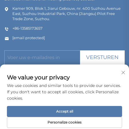
Kamer 909, Blok 1, Jiarui Gebouw, nr. 400 Suzhou Avenue
East, Suzhou Industrial Park, China (Jiangsu) Pilot Free
Trade Zone, Suzhou.
+86-13585173657
[email protected]
VERSTUREN
We value your privacy
We use cookies and similar tools to provide our services.
If you don't want to accept all cookies, click Personalize
Copyright © 2026 Bomeda International Trading (Suzhou) Co.,
Ltd. Alle rechten voorbehouden.
cookies.
Privacybeleid
Accept all
Personalize cookies