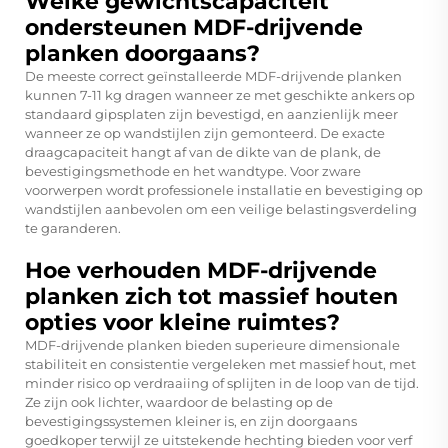
Welke gewichtscapaciteit
ondersteunen MDF-drijvende
planken doorgaans?
De meeste correct geïnstalleerde MDF-drijvende planken
kunnen 7-11 kg dragen wanneer ze met geschikte ankers op
standaard gipsplaten zijn bevestigd, en aanzienlijk meer
wanneer ze op wandstijlen zijn gemonteerd. De exacte
draagcapaciteit hangt af van de dikte van de plank, de
bevestigingsmethode en het wandtype. Voor zware
voorwerpen wordt professionele installatie en bevestiging op
wandstijlen aanbevolen om een veilige belastingsverdeling
te garanderen.
Hoe verhouden MDF-drijvende
planken zich tot massief houten
opties voor kleine ruimtes?
MDF-drijvende planken bieden superieure dimensionale
stabiliteit en consistentie vergeleken met massief hout, met
minder risico op verdraaiing of splijten in de loop van de tijd.
Ze zijn ook lichter, waardoor de belasting op de
bevestigingssystemen kleiner is, en zijn doorgaans
goedkoper terwijl ze uitstekende hechting bieden voor verf