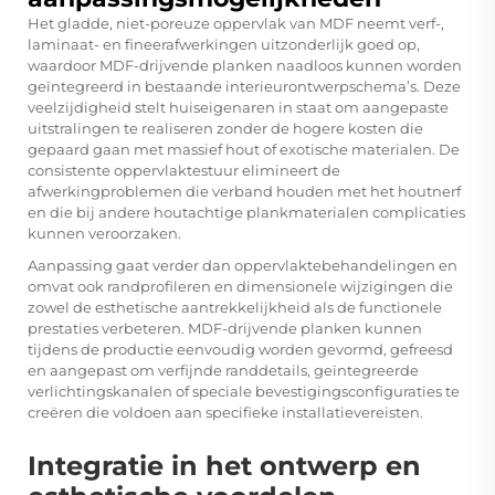
Het gladde, niet-poreuze oppervlak van MDF neemt verf-,
laminaat- en fineerafwerkingen uitzonderlijk goed op,
waardoor MDF-drijvende planken naadloos kunnen worden
geïntegreerd in bestaande interieurontwerpschema’s. Deze
veelzijdigheid stelt huiseigenaren in staat om aangepaste
uitstralingen te realiseren zonder de hogere kosten die
gepaard gaan met massief hout of exotische materialen. De
consistente oppervlaktestuur elimineert de
afwerkingproblemen die verband houden met het houtnerf
en die bij andere houtachtige plankmaterialen complicaties
kunnen veroorzaken.
Aanpassing gaat verder dan oppervlaktebehandelingen en
omvat ook randprofileren en dimensionele wijzigingen die
zowel de esthetische aantrekkelijkheid als de functionele
prestaties verbeteren. MDF-drijvende planken kunnen
tijdens de productie eenvoudig worden gevormd, gefreesd
en aangepast om verfijnde randdetails, geïntegreerde
verlichtingskanalen of speciale bevestigingsconfiguraties te
creëren die voldoen aan specifieke installatievereisten.
Integratie in het ontwerp en