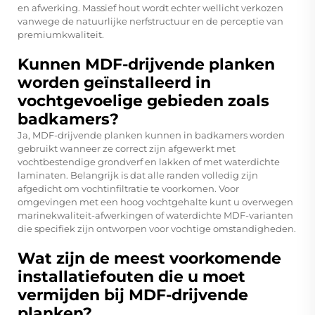
en afwerking. Massief hout wordt echter wellicht verkozen
vanwege de natuurlijke nerfstructuur en de perceptie van
premiumkwaliteit.
Kunnen MDF-drijvende planken
worden geïnstalleerd in
vochtgevoelige gebieden zoals
badkamers?
Ja, MDF-drijvende planken kunnen in badkamers worden
gebruikt wanneer ze correct zijn afgewerkt met
vochtbestendige grondverf en lakken of met waterdichte
laminaten. Belangrijk is dat alle randen volledig zijn
afgedicht om vochtinfiltratie te voorkomen. Voor
omgevingen met een hoog vochtgehalte kunt u overwegen
marinekwaliteit-afwerkingen of waterdichte MDF-varianten
die specifiek zijn ontworpen voor vochtige omstandigheden.
Wat zijn de meest voorkomende
installatiefouten die u moet
vermijden bij MDF-drijvende
planken?