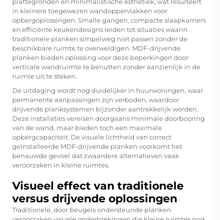
plattegronden en minimalistische esthetiek, wat resulteert
in kleinere toegewezen wandoppervlakken voor
opbergoplossingen. Smalle gangen, compacte slaapkamers
en efficiënte keukendesigns leiden tot situaties waarin
traditionele planken simpelweg niet passen zonder de
beschikbare ruimte te overweldigen. MDF-drijvende
planken bieden oplossing voor deze beperkingen door
verticale wandruimte te benutten zonder aanzienlijk in de
ruimte uit te steken.
De uitdaging wordt nog duidelijker in huurwoningen, waar
permanente aanpassingen zijn verboden, waardoor
drijvende planksystemen bijzonder aantrekkelijk worden.
Deze installaties vereisen doorgaans minimale doorbooring
van de wand, maar bieden toch een maximale
opbergcapaciteit. De visuele lichtheid van correct
geïnstalleerde MDF-drijvende planken voorkomt het
benauwde gevoel dat zwaardere alternatieven vaak
veroorzaken in kleine ruimtes.
Visueel effect van traditionele
versus drijvende oplossingen
Traditionele, door beugels ondersteunde planken
veroorzaken visuele onderbrekingen die kleine ruimtes nog