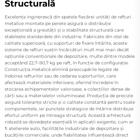
Structurală
Excelența inginerescă din spatele fiecărei unități de rafturi
metalice montate pe perete asigură o distribuție
excepțională a greutății și o stabilitate structurală care
stabilește standardele din industrie. Fabricate din oțel de
calitate superioară, cu suporturi de fixare întărite, aceste
sisteme de rafturi susțin încărcături mult mai mari decât
opțiunile convenționale de depozitare, multe dintre modele
acceptând 22,7–90,7 kg pe raft, în funcție de configurație.
Construcția metalică elimină preocupările legate de
îndoirea rafturilor sau de cedarea suporturilor, care
afectează materialele inferioare, oferind încredere în
stocarea echipamentelor valoroase, a colecțiilor dense de
cărți sau a materialelor voluminoase. Producția de precizie
asigură toleranțe stricte și o calitate constantă pentru toate
componentele, iar punctele strategice de întărire distribuie
efortul uniform pe întreaga structură. Această arhitectură
robustă se dovedește esențială în aplicații exigente, cum ar
fi atelierele auto, facilitățile industriale de depozitare și
bucățiile comerciale, unde fiabilitatea influențează direct