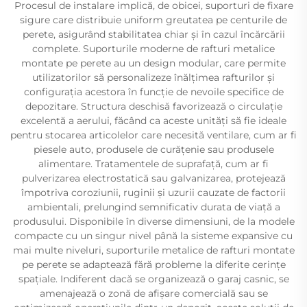
Procesul de instalare implică, de obicei, suporturi de fixare
sigure care distribuie uniform greutatea pe centurile de
perete, asigurând stabilitatea chiar și în cazul încărcării
complete. Suporturile moderne de rafturi metalice
montate pe perete au un design modular, care permite
utilizatorilor să personalizeze înălțimea rafturilor și
configurația acestora în funcție de nevoile specifice de
depozitare. Structura deschisă favorizează o circulație
excelentă a aerului, făcând ca aceste unități să fie ideale
pentru stocarea articolelor care necesită ventilare, cum ar fi
piesele auto, produsele de curățenie sau produsele
alimentare. Tratamentele de suprafață, cum ar fi
pulverizarea electrostatică sau galvanizarea, protejează
împotriva coroziunii, ruginii și uzurii cauzate de factorii
ambientali, prelungind semnificativ durata de viață a
produsului. Disponibile în diverse dimensiuni, de la modele
compacte cu un singur nivel până la sisteme expansive cu
mai multe niveluri, suporturile metalice de rafturi montate
pe perete se adaptează fără probleme la diferite cerințe
spațiale. Indiferent dacă se organizează o garaj casnic, se
amenajează o zonă de afișare comercială sau se