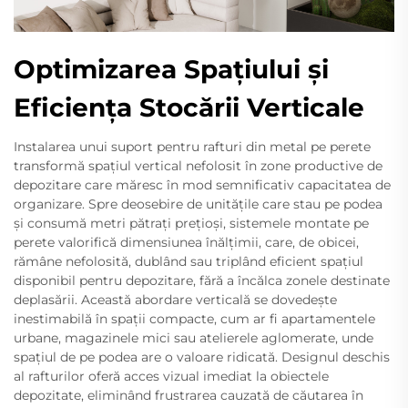
Optimizarea Spațiului și
Eficiența Stocării Verticale
Instalarea unui suport pentru rafturi din metal pe perete
transformă spațiul vertical nefolosit în zone productive de
depozitare care măresc în mod semnificativ capacitatea de
organizare. Spre deosebire de unitățile care stau pe podea
și consumă metri pătrați prețioși, sistemele montate pe
perete valorifică dimensiunea înălțimii, care, de obicei,
rămâne nefolosită, dublând sau triplând eficient spațiul
disponibil pentru depozitare, fără a încălca zonele destinate
deplasării. Această abordare verticală se dovedește
inestimabilă în spații compacte, cum ar fi apartamentele
urbane, magazinele mici sau atelierele aglomerate, unde
spațiul de pe podea are o valoare ridicată. Designul deschis
al rafturilor oferă acces vizual imediat la obiectele
depozitate, eliminând frustrarea cauzată de căutarea în