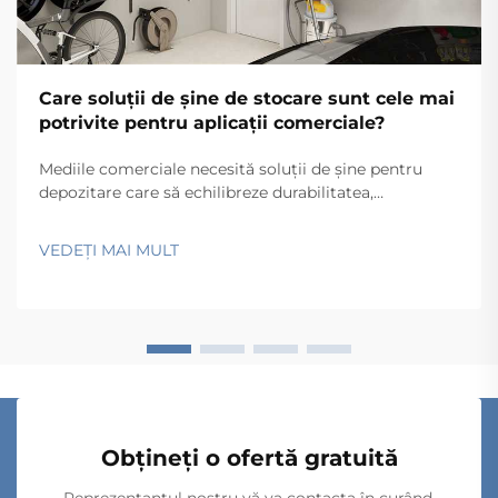
Care soluții de șine de stocare sunt cele mai
potrivite pentru aplicații comerciale?
Mediile comerciale necesită soluții de șine pentru
depozitare care să echilibreze durabilitatea,
funcționalitatea și eficiența din punct de vedere al
costurilor, respectând în același timp cerințele
VEDEȚI MAI MULT
operaționale specifice. Indiferent dacă este vorba de
depozite, unități comerciale, spitale sau uzine de
producție, alegerea...
Obțineți o ofertă gratuită
Reprezentantul nostru vă va contacta în curând.