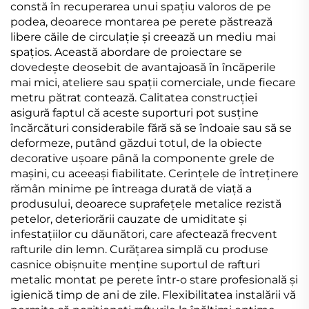
constă în recuperarea unui spațiu valoros de pe
podea, deoarece montarea pe perete păstrează
libere căile de circulație și creează un mediu mai
spațios. Această abordare de proiectare se
dovedește deosebit de avantajoasă în încăperile
mai mici, ateliere sau spații comerciale, unde fiecare
metru pătrat contează. Calitatea construcției
asigură faptul că aceste suporturi pot susține
încărcături considerabile fără să se îndoaie sau să se
deformeze, putând găzdui totul, de la obiecte
decorative ușoare până la componente grele de
mașini, cu aceeași fiabilitate. Cerințele de întreținere
rămân minime pe întreaga durată de viață a
produsului, deoarece suprafețele metalice rezistă
petelor, deteriorării cauzate de umiditate și
infestațiilor cu dăunători, care afectează frecvent
rafturile din lemn. Curățarea simplă cu produse
casnice obișnuite menține suportul de rafturi
metalic montat pe perete într-o stare profesională și
igienică timp de ani de zile. Flexibilitatea instalării vă