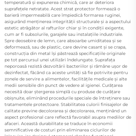
temperatură și expunerea chimică, care ar deteriora
suprafețele netratate. Acest strat protector formează o
barieră impermeabilă care împiedică formarea ruginei,
asigurând menținerea integrității structurale și a aspectului
estetic atrăgător al rafturilor chiar și în condiții exigente,
cum ar fi subsolurile, garajele sau instalațiile industriale.
Spre deosebire de lemn, care absoarbe umiditatea și se
deformează, sau de plastic, care devine casant și se crapa,
construcția din metal își păstrează specificațiile originale
pe tot parcursul unei utilizări îndelungate. Suprafața
neporoasă rezistă dezvoltării bacteriilor și rămâne ușor de
dezinfectat, făcând ca aceste unități să fie potrivite pentru
zonele de servire a alimentelor, facilitățile medicale și alte
medii sensibile din punct de vedere al igienei. Curățarea
necesită doar ștergerea simplă cu produse de curățare
obișnuite, eliminând procedurile speciale de întreținere sau
tratamentele protectoare. Stabilitatea culorii finisajelor de
calitate previne decolorarea și decolorarea, menținând un
aspect profesional care reflectă favorabil asupra mediilor de
afaceri. Această durabilitate se traduce în economii
semnificative de costuri prin eliminarea ciclurilor de