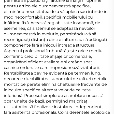
permite să poziționați rafturile la înălțimi optime
pentru articolele dumneavoastră specifice,
eliminând necesitatea de a vă apleca sau întinde în
mod neconfortabil, specifică mobilierului cu
înălțime fixă. Această reglabilitate înseamnă, de
asemenea, că sistemul se adaptează nevoilor
dumneavoastră în evoluție, permițându-vă să
reconfigurați distanța dintre rafturi sau să adăugați
componente fără a înlocui întreaga structură.
Aspectul profesional îmbunătățește orice mediu,
conferind credibilitate afișajelor comerciale,
organizând eficient atelierele și creând spații
casnice ordonate care impresionează vizitatorii.
Rentabilitatea devine evidentă pe termen lung,
deoarece durabilitatea suportului de rafturi metalic
montat pe perete elimină cheltuielile frecvente de
înlocuire specifice alternativelor de calitate
inferioară. Procesul simplu de asamblare necesită
doar unelte de bază, permițând majorității
utilizatorilor să finalizeze instalarea independent,
fără asistență profesională. Considerentele ecologice