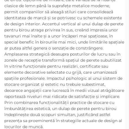
clasice de lemn până la suprafețe metalice moderne,
permit companiilor să aleagă stiluri care consolidează
identitatea de marcă și se potrivesc cu schemele existente
de design interior. Accentul vertical al unui dulap de perete
pentru birou atrage privirea în sus, creând impresia unor
tavanuri mai înalte și a unor încăperi mai spațioase, în
special benefic în birourile mai mici, unde limitările spațiale
ar putea altfel genera o senzație de constrângere.
Amplasarea strategică deasupra posturilor de lucru sau în
zonele de recepție transformă spațiul de perete subutilizat
în vitrine funcționale pentru realizări, certificate sau
elemente decorative selectate cu grijă, care umanizează
spațiile profesionale. Impactul psihologic al unui sistem de
stocare organizat și estetic nu trebuie subestimat,
deoarece angajații care lucrează în medii vizual atrăgătoare
raportează niveluri mai ridicate de satisfacție și implicare.
Prin combinarea funcționalității practice de stocare cu
îmbunătățirea estetică, un dulap de perete pentru birou
îndeplinește două scopuri simultan, justificând astfel
prezența sa proeminentă în strategiile actuale de design al
locurilor de muncă.