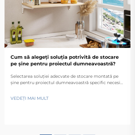
Cum să alegeți soluția potrivită de stocare
pe șine pentru proiectul dumneavoastră?
Selectarea soluției adecvate de stocare montată pe
șine pentru proiectul dumneavoastră specific necesită
o analiză atentă a mai multor factori tehnici și
operaționali care influențează direct atât
VEDEȚI MAI MULT
funcționalitatea, cât și performanța pe termen lung.
Procesul decizional implică...