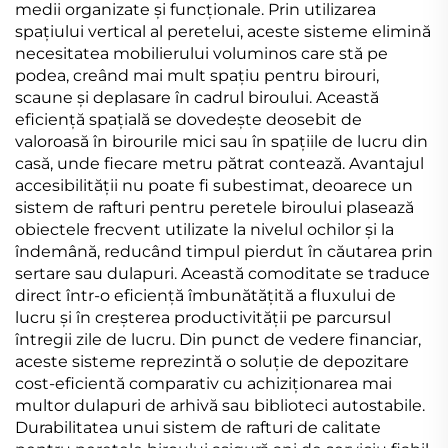
medii organizate și funcționale. Prin utilizarea
spațiului vertical al peretelui, aceste sisteme elimină
necesitatea mobilierului voluminos care stă pe
podea, creând mai mult spațiu pentru birouri,
scaune și deplasare în cadrul biroului. Această
eficiență spațială se dovedește deosebit de
valoroasă în birourile mici sau în spațiile de lucru din
casă, unde fiecare metru pătrat contează. Avantajul
accesibilității nu poate fi subestimat, deoarece un
sistem de rafturi pentru peretele biroului plasează
obiectele frecvent utilizate la nivelul ochilor și la
îndemână, reducând timpul pierdut în căutarea prin
sertare sau dulapuri. Această comoditate se traduce
direct într-o eficiență îmbunătățită a fluxului de
lucru și în creșterea productivității pe parcursul
întregii zile de lucru. Din punct de vedere financiar,
aceste sisteme reprezintă o soluție de depozitare
cost-eficientă comparativ cu achiziționarea mai
multor dulapuri de arhivă sau biblioteci autostabile.
Durabilitatea unui sistem de rafturi de calitate