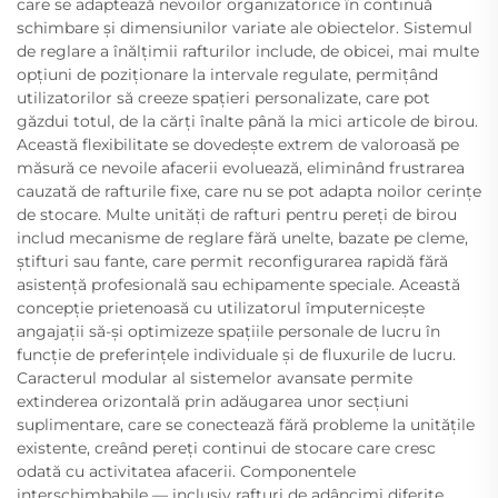
care se adaptează nevoilor organizatorice în continuă
schimbare și dimensiunilor variate ale obiectelor. Sistemul
de reglare a înălțimii rafturilor include, de obicei, mai multe
opțiuni de poziționare la intervale regulate, permițând
utilizatorilor să creeze spațieri personalizate, care pot
găzdui totul, de la cărți înalte până la mici articole de birou.
Această flexibilitate se dovedește extrem de valoroasă pe
măsură ce nevoile afacerii evoluează, eliminând frustrarea
cauzată de rafturile fixe, care nu se pot adapta noilor cerințe
de stocare. Multe unități de rafturi pentru pereți de birou
includ mecanisme de reglare fără unelte, bazate pe cleme,
știfturi sau fante, care permit reconfigurarea rapidă fără
asistență profesională sau echipamente speciale. Această
concepție prietenoasă cu utilizatorul împuternicește
angajații să-și optimizeze spațiile personale de lucru în
funcție de preferințele individuale și de fluxurile de lucru.
Caracterul modular al sistemelor avansate permite
extinderea orizontală prin adăugarea unor secțiuni
suplimentare, care se conectează fără probleme la unitățile
existente, creând pereți continui de stocare care cresc
odată cu activitatea afacerii. Componentele
interschimbabile — inclusiv rafturi de adâncimi diferite,