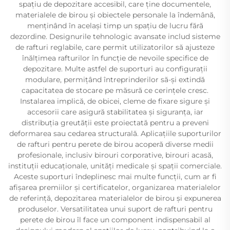
spațiu de depozitare accesibil, care ține documentele,
materialele de birou și obiectele personale la îndemână,
menținând în același timp un spațiu de lucru fără
dezordine. Designurile tehnologic avansate includ sisteme
de rafturi reglabile, care permit utilizatorilor să ajusteze
înălțimea rafturilor în funcție de nevoile specifice de
depozitare. Multe astfel de suporturi au configurații
modulare, permițând întreprinderilor să-și extindă
capacitatea de stocare pe măsură ce cerințele cresc.
Instalarea implică, de obicei, cleme de fixare sigure și
accesorii care asigură stabilitatea și siguranța, iar
distribuția greutății este proiectată pentru a preveni
deformarea sau cedarea structurală. Aplicațiile suporturilor
de rafturi pentru perete de birou acoperă diverse medii
profesionale, inclusiv birouri corporative, birouri acasă,
instituții educaționale, unități medicale și spații comerciale.
Aceste suporturi îndeplinesc mai multe funcții, cum ar fi
afișarea premiilor și certificatelor, organizarea materialelor
de referință, depozitarea materialelor de birou și expunerea
produselor. Versatilitatea unui suport de rafturi pentru
perete de birou îl face un component indispensabil al