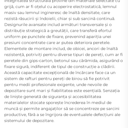
Integritatea structurală provine din materiale selectate cu
grijă, cum ar fi oțelul cu acoperire electrostatică, lemnul
masiv sau lemnul ingineresc de înaltă densitate, care
rezistă răsucirii și îndoielii, chiar și sub sarcină continuă.
Designurile avansate includ armături transversale și o
distribuție strategică a greutății, care transferă efortul
uniform pe punctele de fixare, prevenind apariția unei
presiuni concentrate care ar putea deteriora peretele.
Elementele de montare includ, de obicei, ancori de înaltă
rezistență, potriviți pentru diverse tipuri de pereți, cum ar fi
peretele din gips-carton, betonul sau cărămida, asigurând o
fixare sigură, indiferent de tipul de construcție a clădirii.
Această capacitate excepțională de încărcare face ca un
sistem de rafturi pentru pereți de birou să fie potrivit
pentru medii profesionale exigente, unde nevoile de
depozitare sunt mari și fiabilitatea este esențială. Senzația
de liniște generată de siguranța și accesibilitatea
materialelor stocate sporește încrederea în mediul de
muncă și permite angajaților să se concentreze pe sarcini
productive, fără a se îngrijora de eventualele defecțiuni ale
sistemului de depozitare.