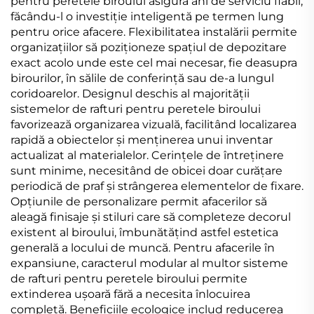
pentru peretele biroului asigură ani de serviciu fiabil,
făcându-l o investiție inteligentă pe termen lung
pentru orice afacere. Flexibilitatea instalării permite
organizațiilor să poziționeze spațiul de depozitare
exact acolo unde este cel mai necesar, fie deasupra
birourilor, în sălile de conferință sau de-a lungul
coridoarelor. Designul deschis al majorității
sistemelor de rafturi pentru peretele biroului
favorizează organizarea vizuală, facilitând localizarea
rapidă a obiectelor și menținerea unui inventar
actualizat al materialelor. Cerințele de întreținere
sunt minime, necesitând de obicei doar curățare
periodică de praf și strângerea elementelor de fixare.
Opțiunile de personalizare permit afacerilor să
aleagă finisaje și stiluri care să completeze decorul
existent al biroului, îmbunătățind astfel estetica
generală a locului de muncă. Pentru afacerile în
expansiune, caracterul modular al multor sisteme
de rafturi pentru peretele biroului permite
extinderea ușoară fără a necesita înlocuirea
completă. Beneficiile ecologice includ reducerea