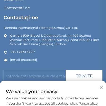
Contactați-ne
Contactați-ne
Bomeda International Trading (Suzhou) Co., Ltd.
Camera 909, Blocul 1, Clădirea Jiarui, nr. 400 Suzhou
Avenue East, Parcul Industrial Suzhou, Zona Piloi de Liber
Schimb din China (Jiangsu), Suzhou.
+86-13585173657
[email protected]
TRIMITE
We value your privacy
We use cookies and similar tools to provide our services.
If you don't want to accept all cookies, click Personalize
Copyright © 2026 Bomeda International Trading (Suzhou) Co.,