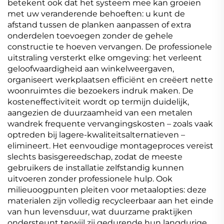
betekent ook dat het systeem mee kan groeien
met uw veranderende behoeften: u kunt de
afstand tussen de planken aanpassen of extra
onderdelen toevoegen zonder de gehele
constructie te hoeven vervangen. De professionele
uitstraling versterkt elke omgeving: het verleent
geloofwaardigheid aan winkelweergaven,
organiseert werkplaatsen efficiënt en creëert nette
woonruimtes die bezoekers indruk maken. De
kosteneffectiviteit wordt op termijn duidelijk,
aangezien de duurzaamheid van een metalen
wandrek frequente vervangingskosten – zoals vaak
optreden bij lagere-kwaliteitsalternatieven –
elimineert. Het eenvoudige montageproces vereist
slechts basisgereedschap, zodat de meeste
gebruikers de installatie zelfstandig kunnen
uitvoeren zonder professionele hulp. Ook
milieuoogpunten pleiten voor metaalopties: deze
materialen zijn volledig recycleerbaar aan het einde
van hun levensduur, wat duurzame praktijken
ondersteunt terwijl zij gedurende hun langdurige