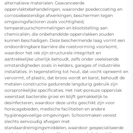
alternatieve materialen. Geavanceerde
oppervlaktebehandelingen, waaronder poedercoating en
corrosiebestendige afwerkingen, beschermen tegen
omgevingsfactoren zoals vochtigheid,
temperatuurschommelingen en blootstelling aan
chemicaliën, die onbehandelde oppervlakken zouden
kunnen beschadigen. Deze beschermende laag vormt een
ondoordringbare barrière die roestvorming voorkomt,
waardoor het rek zijn structurele integriteit en
aantrekkelijke uiterlijk behoudt, zelfs onder veeleisende
omstandigheden zoals in kelders, garages of industriële
installaties. In tegenstelling tot hout, dat vocht opneemt en
vervormt, of plastic, dat broos wordt en barst, behoudt de
metalen constructie gedurende langdurig gebruik zijn
oorspronkelijke specificaties. Het niet-poreuze oppervlak
weerstaat bacteriële groei en blijft gemakkelijk te
desinfecteren, waardoor deze units geschikt zijn voor
horecagebieden, medische faciliteiten en andere
hygiënegevoelige omgevingen. Schoonmaken vereist
slechts eenvoudig afvegen met
standaardreinigingsmiddelen, waardoor gespecialiseerde