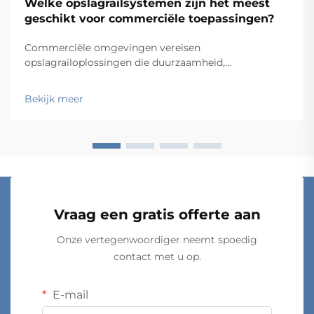
Welke opslagrailsystemen zijn het meest
geschikt voor commerciële toepassingen?
Commerciële omgevingen vereisen
opslagrailoplossingen die duurzaamheid,
functionaliteit en kosten-effectiviteit in evenwicht
brengen, terwijl ze tegelijkertijd voldoen aan
Bekijk meer
specifieke operationele eisen. Van magazijnen en
winkelfaciliteiten tot ziekenhuizen en
productiebedrijven: de keus...
Vraag een gratis offerte aan
Onze vertegenwoordiger neemt spoedig
contact met u op.
E-mail