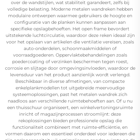
over de wandstijlen, wat stabiliteit garandeert, zelfs bij
volledige belasting. Moderne metalen wandreken hebben
modulaire ontwerpen waarmee gebruikers de hoogte en
configuratie van de planken kunnen aanpassen aan
specifieke opslagbehoeften. Het open frame bevordert
uitstekende luchtcirculatie, waardoor deze reken ideaal zijn
voor het opslaan van artikelen die ventilatie vereisen, zoals
auto-onderdelen, schoonmaakmiddelen of
voorraadgoederen. Oppervlaktebehandelingen zoals
poedercoating of verzinken beschermen tegen roest,
corrosie en slijtage door omgevingsinvloeden, waardoor de
levensduur van het product aanzienlijk wordt verlengd.
Beschikbaar in diverse afmetingen, van compacte
enkelplankmodellen tot uitgebreide meervoudige
systeemoplossingen, past het metalen wandrek zich
naadloos aan verschillende ruimtebehoeften aan. Of u nu
een thuisschuur organiseert, een winkelvertoningsruimte
inricht of magazijnprocessen stroomlijnt: deze
rekoplossingen bieden professionele opslag die
functionaliteit combineert met ruimte-efficiëntie, en
vormen daarom een essentieel onderdeel voor iedereen die