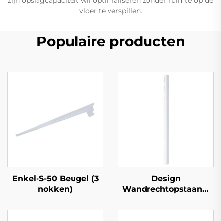
zijn opslagcapaciteit wil optimaliseren zonder ruimte op de
vloer te verspillen.
Populaire producten
Enkel-S-50 Beugel (3
Design
nokken)
Wandrechtopstaand,
Halfrond