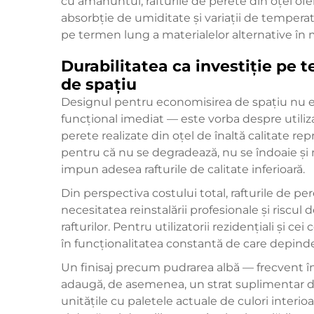
cu amănuntul, rafturile de perete din oțel of
absorbție de umiditate și variații de temper
pe termen lung a materialelor alternative în m
Durabilitatea ca investiție pe
de spațiu
Designul pentru economisirea de spațiu nu es
funcțional imediat — este vorba despre utiliza
perete realizate din oțel de înaltă calitate r
pentru că nu se degradează, nu se îndoaie și n
impun adesea rafturile de calitate inferioară.
Din perspectiva costului total, rafturile de per
necesitatea reinstalării profesionale și riscul d
rafturilor. Pentru utilizatorii rezidențiali și ce
în funcționalitatea constantă de care depinde 
Un finisaj precum pudrarea albă — frecvent în
adaugă, de asemenea, un strat suplimentar de 
unitățile cu paletele actuale de culori interioa