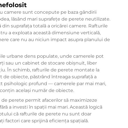
nefolosit
ru camere sunt concepute pe baza gândirii
odea, lăsând mari suprafețe de perete neutilizate.
ă din suprafața totală a oricărei camere. Rafturile
tru a exploata această dimensiune verticală,
nere care nu au niciun impact asupra planului de
iile urbane dens populate, unde camerele pot
rți sau un cabinet de stocare obișnuit, liber
țiu. În schimb, rafturile de perete montate la
nt de obiecte, păstrând întreaga suprafață a
ect psihologic profund — camerele par mai mari,
ă conțin același număr de obiecte.
ile de perete permit afacerilor să maximizeze
ără a investi în spații mai mari. Această logică
ptului că rafturile de perete nu sunt doar
factori care sprijină eficiența spațială.