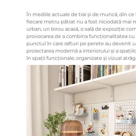
În mediile actuale de trai și de muncă, din ce
fiecare metru pătrat nu a fost niciodată mai
urban, un birou acasă, o sală de expoziție com
provocarea de a combina funcționalitatea cu 
punctul în care
rafturi pe perete
au devenit un
proiectarea modernă a interiorului și a spațiil
în spații funcționale, organizate și vizual at