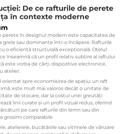
ucției: De ce rafturile de perete
nța în contexte moderne
lum
r de perete în designul modern este capacitatea de
ea grele sau dominante într-o încăpere. Rafturile
u o eficiență structurală excepțională. Oțelul
ce înseamnă că un profil relativ subțire al raftului
ă este vorba de cărți, dispozitive electronice,
 atelier.
l orientat spre economisirea de spațiu: un raft
imă, este mult mai valoros decât o unitate de
itate de stocare, dar la costul unei greutăți
ază linii curate și un profil vizual redus, oferind
ărcăturii pe care rafturile din lemn sau din
la grosimi comparabile.
e, atelierele, bucătăriile sau vitrinele de vânzare