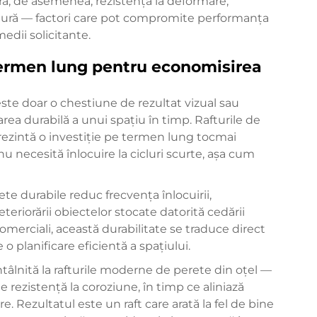
eră, de asemenea, rezistență la deformare,
atură — factori care pot compromite performanța
edii solicitante.
 termen lung pentru economisirea
te doar o chestiune de rezultat vizual sau
rea durabilă a unui spațiu în timp. Rafturile de
eprezintă o investiție pe termen lung tocmai
u necesită înlocuire la cicluri scurte, așa cum
ete durabile reduc frecvența înlocuirii,
eteriorării obiectelor stocate datorită cedării
i comerciali, această durabilitate se traduce direct
o planificare eficientă a spațiului.
tâlnită la rafturile moderne de perete din oțel —
rezistență la coroziune, în timp ce aliniază
re. Rezultatul este un raft care arată la fel de bine