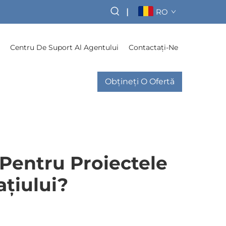
|
RO
Centru De Suport Al Agentului
Contactați-Ne
Obțineți O Ofertă
 Pentru Proiectele
țiului?