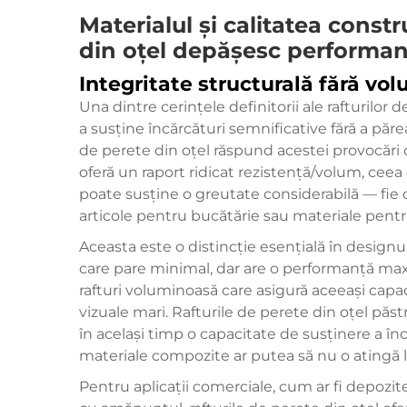
Materialul și calitatea constr
din oțel depășesc performa
Integritate structurală fără vo
Una dintre cerințele definitorii ale rafturilo
a susține încărcături semnificative fără a păr
de perete din oțel răspund acestei provocări c
oferă un raport ridicat rezistență/volum, ceea 
poate susține o greutate considerabilă — fie c
articole pentru bucătărie sau materiale pentru
Aceasta este o distincție esențială în designu
care pare minimal, dar are o performanță max
rafturi voluminoasă care asigură aceeași capac
vizuale mari. Rafturile de perete din oțel păstre
în același timp o capacitate de susținere a înc
materiale compozite ar putea să nu o atingă 
Pentru aplicații comerciale, cum ar fi depozitel