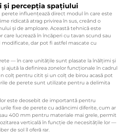
i și percepția spațiului
pe perete influențează direct modul în care este
me ridicată atrag privirea în sus, creând o
nului și de amploare. Această tehnică este
ior care lucrează în încăperi cu tavan scund sau
i modificate, dar pot fi astfel mascate cu
te — în care unitățile sunt plasate la înălțimi și
i ajută la definirea zonelor funcționale în cadrul
n colț pentru citit și un colț de birou acasă pot
rile de perete sunt utilizate pentru a delimita
rilor este deosebit de importantă pentru
fturile fixe de perete cu adâncimi diferite, cum ar
 sau 400 mm pentru materiale mai grele, permit
ozitarea verticală în funcție de necesitățile lor —
r de sol îl oferă rar.