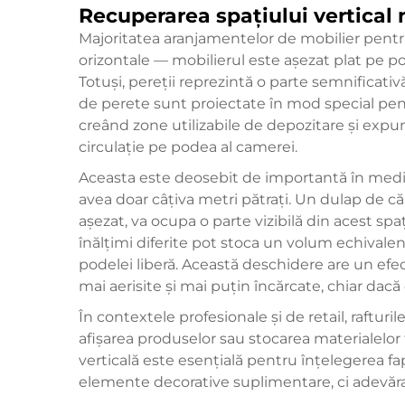
Recuperarea spațiului vertical 
Majoritatea aranjamentelor de mobilier pent
orizontale — mobilierul este așezat plat pe p
Totuși, pereții reprezintă o parte semnificativ
de perete sunt proiectate în mod special pen
creând zone utilizabile de depozitare și expu
circulație pe podea al camerei.
Aceasta este deosebit de importantă în med
avea doar câțiva metri pătrați. Un dulap de că
așezat, va ocupa o parte vizibilă din acest spa
înălțimi diferite pot stoca un volum echivale
podelei liberă. Această deschidere are un ef
mai aerisite și mai puțin încărcate, chiar dac
În contextele profesionale și de retail, raftur
afișarea produselor sau stocarea materialelor f
verticală este esențială pentru înțelegerea fa
elemente decorative suplimentare, ci adevărați 