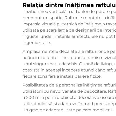
Relația dintre înălțimea raftulu
Poziționarea verticală a rafturilor de perete 
perceput un spațiu. Rafturile montate la înălți
impresie vizuală puternică de înălțime a tava
utilizată pe scară largă de designerii de inter
înguste, unde limitările arhitecturale nu pot f
ingeniozitate.
Amplasamentele decalate ale rafturilor de pere
adâncimi diferite — introduc dinamism vizual ș
unui singur spațiu deschis. O zonă de living, u
coexista în aceeași încăpere atunci când raftu
fiecare zonă fără a instala bariere fizice.
Posibilitatea de a personaliza înălțimea raftu
utilizatorii cu nevoi variate de depozitare. Ra
fi 200 mm pentru obiecte decorative ușoare
utilizatorilor să-și adapteze în mod precis dep
un grad de adaptabilitate pe care mobilierul libe