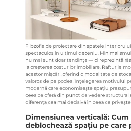
Filozofia de proiectare din spatele interioru
spectaculos în ultimul deceniu. Minimalismul,
nu mai sunt doar tendințe — ci reprezintă răsp
la creșterea costurilor imobiliare. Rafturile m
acestor mișcări, oferind o modalitate de stocare
valoros de pe podea. Înțelegerea motivului pe
modernă care economisește spațiu presupune 
ceea ce oferă din punct de vedere structural 
diferența cea mai decisivă în ceea ce privește
Dimensiunea verticală: Cum 
deblochează spațiu pe care 