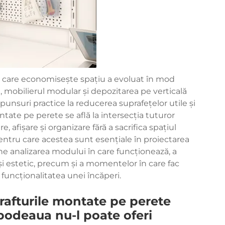
lui care economisește spațiu a evoluat în mod
 mobilierul modular și depozitarea pe verticală
unsuri practice la reducerea suprafețelor utile și
ontate pe perete se află la intersecția tuturor
, afișare și organizare fără a sacrifica spațiul
ntru care acestea sunt esențiale în proiectarea
analizarea modului în care funcționează, a
și estetic, precum și a momentelor în care fac
 funcționalitatea unei încăperi.
rafturile montate pe perete
podeaua nu-l poate oferi