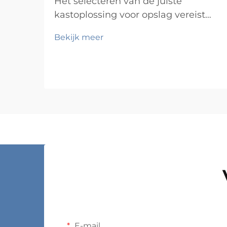
Het selecteren van de juiste
kastoplossing voor opslag vereist
een zorgvuldige beoordeling van
Bekijk meer
meerdere factoren die direct van
invloed zijn op functionaliteit,
duurzaamheid en
langetermijnvoldoening. Kopers die
zich haasten met aankopen zonder
een grondige beoordeling,
ontdekken vaak kostbare on...
E-mail