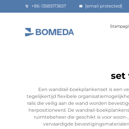
+86-13585173657
[email protected]
Startpag
set
Een wandrail-boekplankenset is een vee
tegelijkertijd flexibele organisatiemogelijk
rails die veilig aan de wand worden bevest
herpositioneerd. De wandrail-boekplankens
ruimtebeheer die geschikt is voor woon
vervaardigde bevestigingsmateriale