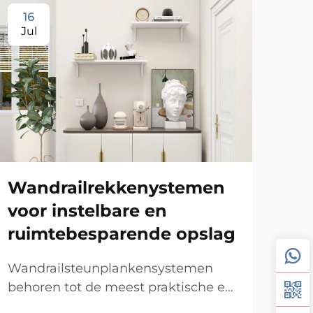
16
1
Jul
Ju
Wandrailrekkenystemen
voor instelbare en
ruimtebesparende opslag
Dr
Wandrailsteunplankensystemen
me
behoren tot de meest praktische en
vo
veelzijdige opslagoplossingen die