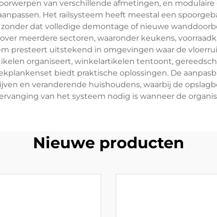
 voorwerpen van verschillende afmetingen, en modula
 aanpassen. Het railsysteem heeft meestal een spoorge
 zonder dat volledige demontage of nieuwe wanddoorbo
 over meerdere sectoren, waaronder keukens, voorraadk
m presteert uitstekend in omgevingen waar de vloerruimt
ikelen organiseert, winkelartikelen tentoont, gereedsch
oekplankenset biedt praktische oplossingen. De aanpas
ijven en veranderende huishoudens, waarbij de opslagbeh
ervanging van het systeem nodig is wanneer de organi
Nieuwe producten