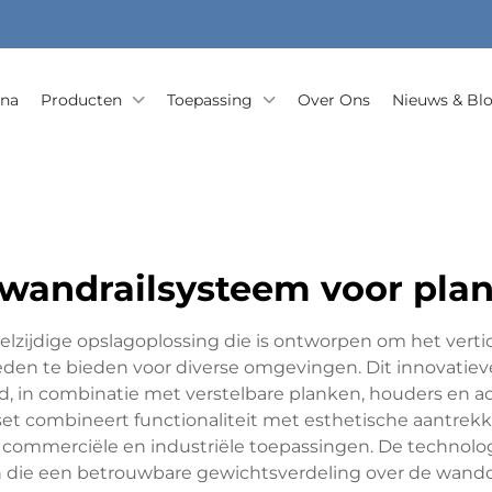
ina
Producten
Toepassing
Over Ons
Nieuws & Bl
 wandrailsysteem voor pla
lzijdige opslagoplossing die is ontworpen om het vert
heden te bieden voor diverse omgevingen. Dit innovatieve
igd, in combinatie met verstelbare planken, houders en 
et combineert functionaliteit met esthetische aantrek
-, commerciële en industriële toepassingen. De techn
n die een betrouwbare gewichtsverdeling over de wando