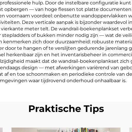
rofessionele hulp. Door de instelbare configuratie kun
nt opbergen — van hoge flessen tot platte documenten 
s een voornaam voordeel: onbenutte wandoppervlakken 
 activiteiten. Deze verticale aanpak is bijzonder waardev
 vierkante meter telt. De wandrail-boekenplankset verb
 stepladders of bukken minder nodig zijn — wat de veili
n kenmerken zich door duurzaamheid: robuuste material
r door te hangen of te verslijten gedurende jarenlang 
el herkenbaar zijn en het inventarisbeheer in commerci
lzijdigheid maakt dat de wandrail-boekenplankset zich g
h hedendaags design — met afwerkingen variërend van geb
aat af en toe schoonmaken en periodieke controle van d
omgevingen waar tijdrovend onderhoud onhaalbaar is.
Praktische Tips