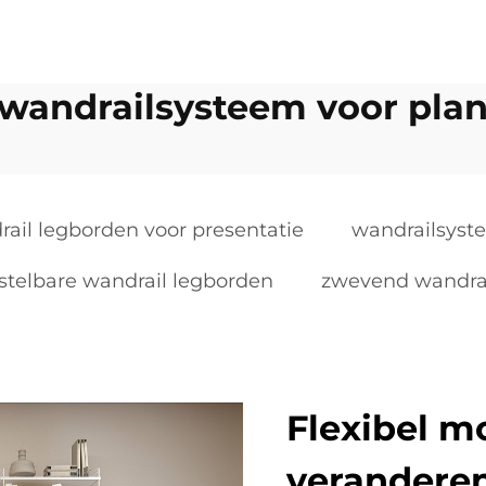
 wandrailsysteem voor pla
ail legborden voor presentatie
wandrailsyst
stelbare wandrail legborden
zwevend wandrai
Flexibel m
verandere