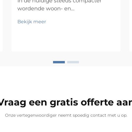
In de huidige steeds compacter
wordende woon- en
werkomgevingen is de druk om elk
Bekijk meer
vierkante voet optimaal te benutten
nog nooit zo groot geweest. Of u nu
een stadsappartement, een
thuiskantoor, een retailshowroom of
een commerciële werkruimte
inricht, de uitdaging om efficiëntie
en esthetiek te combineren blijft
groot...
Vraag een gratis offerte aa
Onze vertegenwoordiger neemt spoedig contact met u op.