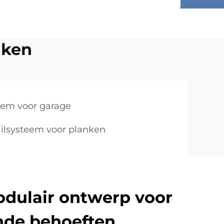
nken
eem voor garage
lsysteem voor planken
odulair ontwerp voor
nde behoeften