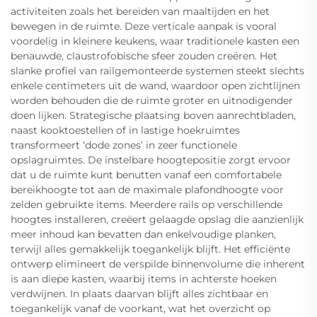
activiteiten zoals het bereiden van maaltijden en het
bewegen in de ruimte. Deze verticale aanpak is vooral
voordelig in kleinere keukens, waar traditionele kasten een
benauwde, claustrofobische sfeer zouden creëren. Het
slanke profiel van railgemonteerde systemen steekt slechts
enkele centimeters uit de wand, waardoor open zichtlijnen
worden behouden die de ruimte groter en uitnodigender
doen lijken. Strategische plaatsing boven aanrechtbladen,
naast kooktoestellen of in lastige hoekruimtes
transformeert ‘dode zones’ in zeer functionele
opslagruimtes. De instelbare hoogtepositie zorgt ervoor
dat u de ruimte kunt benutten vanaf een comfortabele
bereikhoogte tot aan de maximale plafondhoogte voor
zelden gebruikte items. Meerdere rails op verschillende
hoogtes installeren, creëert gelaagde opslag die aanzienlijk
meer inhoud kan bevatten dan enkelvoudige planken,
terwijl alles gemakkelijk toegankelijk blijft. Het efficiënte
ontwerp elimineert de verspilde binnenvolume die inherent
is aan diepe kasten, waarbij items in achterste hoeken
verdwijnen. In plaats daarvan blijft alles zichtbaar en
toegankelijk vanaf de voorkant, wat het overzicht op