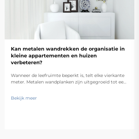
Kan metalen wandrekken de organisatie in
kleine appartementen en huizen
verbeteren?
Wanneer de leefruimte beperkt is, telt elke vierkante
meter. Metalen wandplanken zijn uitgegroeid tot een
van de meest praktische en populaire oplossingen
voor eigenaars en huurders van appartementen die
Bekijk meer
vloerruimte willen terugwinnen zonder
opslagcapaciteit in te boeten. Door de planken aan de
wand te monteren...