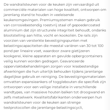
De wandrailsteunen voor de keuken zijn vervaardigd uit
commerciële materialen van hoge kwaliteit, ontworpen om
jarenlang stand te houden in veeleisende
keukenomgevingen. Premiumsystemen maken gebruik
van corrosiebestendig roestvrij staal of gepoedercoated
aluminium dat zijn structurele integriteit behoudt, ondanks
blootstelling aan hitte, vocht en kookoliën. De rails zijn
voorzien van versterkte bevestigingspunten met
belastingscapaciteiten die meestal variëren van 30 tot 100
pond per lineaire voet, waardoor zware gietijzeren
kookgerei, kleine apparaten en gevulde opbergcontainers
veilig kunnen worden gedragen. Geavanceerde
oppervlaktebehandelingen zorgen voor krasbestendige
afwerkingen die hun uiterlijk behouden tijdens jarenlange
dagelijkse gebruik en reiniging. De bevestigingsmaterialen
omvatten expansieankers of togglebouten die specifiek zijn
ontworpen voor een veilige installatie in verschillende
wandtypes, van massieve houten balken tot droogwand en
zelfs metselwerk. Kwaliteitsfabrikanten onderwerpen hun
wandrailsteunen voor de keuken aan strenge
testprotocollen die jarenlange belastingscycli,