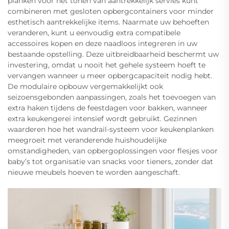
planken voor het tonen van aantrekkelijk servies kunt
combineren met gesloten opbergcontainers voor minder
esthetisch aantrekkelijke items. Naarmate uw behoeften
veranderen, kunt u eenvoudig extra compatibele
accessoires kopen en deze naadloos integreren in uw
bestaande opstelling. Deze uitbreidbaarheid beschermt uw
investering, omdat u nooit het gehele systeem hoeft te
vervangen wanneer u meer opbergcapaciteit nodig hebt.
De modulaire opbouw vergemakkelijkt ook
seizoensgebonden aanpassingen, zoals het toevoegen van
extra haken tijdens de feestdagen voor bakken, wanneer
extra keukengerei intensief wordt gebruikt. Gezinnen
waarderen hoe het wandrail-systeem voor keukenplanken
meegroeit met veranderende huishoudelijke
omstandigheden, van opbergoplossingen voor flesjes voor
baby’s tot organisatie van snacks voor tieners, zonder dat
nieuwe meubels hoeven te worden aangeschaft.