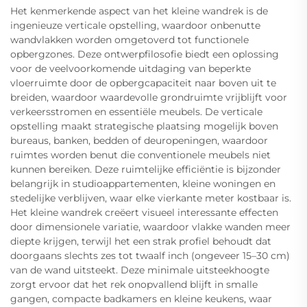
Het kenmerkende aspect van het kleine wandrek is de
ingenieuze verticale opstelling, waardoor onbenutte
wandvlakken worden omgetoverd tot functionele
opbergzones. Deze ontwerpfilosofie biedt een oplossing
voor de veelvoorkomende uitdaging van beperkte
vloerruimte door de opbergcapaciteit naar boven uit te
breiden, waardoor waardevolle grondruimte vrijblijft voor
verkeersstromen en essentiële meubels. De verticale
opstelling maakt strategische plaatsing mogelijk boven
bureaus, banken, bedden of deuropeningen, waardoor
ruimtes worden benut die conventionele meubels niet
kunnen bereiken. Deze ruimtelijke efficiëntie is bijzonder
belangrijk in studioappartementen, kleine woningen en
stedelijke verblijven, waar elke vierkante meter kostbaar is.
Het kleine wandrek creëert visueel interessante effecten
door dimensionele variatie, waardoor vlakke wanden meer
diepte krijgen, terwijl het een strak profiel behoudt dat
doorgaans slechts zes tot twaalf inch (ongeveer 15–30 cm)
van de wand uitsteekt. Deze minimale uitsteekhoogte
zorgt ervoor dat het rek onopvallend blijft in smalle
gangen, compacte badkamers en kleine keukens, waar