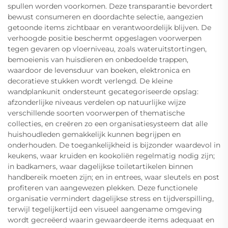
spullen worden voorkomen. Deze transparantie bevordert
bewust consumeren en doordachte selectie, aangezien
getoonde items zichtbaar en verantwoordelijk blijven. De
verhoogde positie beschermt opgeslagen voorwerpen
tegen gevaren op vloerniveau, zoals wateruitstortingen,
bemoeienis van huisdieren en onbedoelde trappen,
waardoor de levensduur van boeken, elektronica en
decoratieve stukken wordt verlengd. De kleine
wandplankunit ondersteunt gecategoriseerde opslag:
afzonderlijke niveaus verdelen op natuurlijke wijze
verschillende soorten voorwerpen of thematische
collecties, en creëren zo een organisatiesysteem dat alle
huishoudleden gemakkelijk kunnen begrijpen en
onderhouden. De toegankelijkheid is bijzonder waardevol in
keukens, waar kruiden en kookoliën regelmatig nodig zijn;
in badkamers, waar dagelijkse toiletartikelen binnen
handbereik moeten zijn; en in entrees, waar sleutels en post
profiteren van aangewezen plekken. Deze functionele
organisatie vermindert dagelijkse stress en tijdverspilling,
terwijl tegelijkertijd een visueel aangename omgeving
wordt gecreëerd waarin gewaardeerde items adequaat en