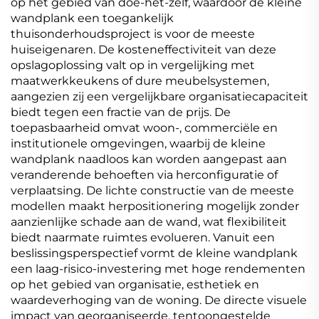
op het gebied van doe-het-zelf, waardoor de kleine
wandplank een toegankelijk
thuisonderhoudsproject is voor de meeste
huiseigenaren. De kosteneffectiviteit van deze
opslagoplossing valt op in vergelijking met
maatwerkkeukens of dure meubelsystemen,
aangezien zij een vergelijkbare organisatiecapaciteit
biedt tegen een fractie van de prijs. De
toepasbaarheid omvat woon-, commerciële en
institutionele omgevingen, waarbij de kleine
wandplank naadloos kan worden aangepast aan
veranderende behoeften via herconfiguratie of
verplaatsing. De lichte constructie van de meeste
modellen maakt herpositionering mogelijk zonder
aanzienlijke schade aan de wand, wat flexibiliteit
biedt naarmate ruimtes evolueren. Vanuit een
beslissingsperspectief vormt de kleine wandplank
een laag-risico-investering met hoge rendementen
op het gebied van organisatie, esthetiek en
waardeverhoging van de woning. De directe visuele
impact van georganiseerde, tentoongestelde