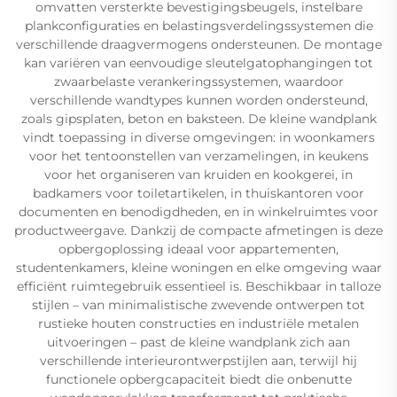
omvatten versterkte bevestigingsbeugels, instelbare
plankconfiguraties en belastingsverdelingssystemen die
verschillende draagvermogens ondersteunen. De montage
kan variëren van eenvoudige sleutelgatophangingen tot
zwaarbelaste verankeringssystemen, waardoor
verschillende wandtypes kunnen worden ondersteund,
zoals gipsplaten, beton en baksteen. De kleine wandplank
vindt toepassing in diverse omgevingen: in woonkamers
voor het tentoonstellen van verzamelingen, in keukens
voor het organiseren van kruiden en kookgerei, in
badkamers voor toiletartikelen, in thuiskantoren voor
documenten en benodigdheden, en in winkelruimtes voor
productweergave. Dankzij de compacte afmetingen is deze
opbergoplossing ideaal voor appartementen,
studentenkamers, kleine woningen en elke omgeving waar
efficiënt ruimtegebruik essentieel is. Beschikbaar in talloze
stijlen – van minimalistische zwevende ontwerpen tot
rustieke houten constructies en industriële metalen
uitvoeringen – past de kleine wandplank zich aan
verschillende interieurontwerpstijlen aan, terwijl hij
functionele opbergcapaciteit biedt die onbenutte