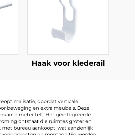
Haak voor klederail
optimalisatie, doordat verticale
voor beweging en extra meubels. Deze
ierkante meter telt. Het geïntegreerde
roming ontstaat die ruimtes groter en
t met bureau aankoopt, wat aanzienlijk
 leveringskosten en montage tijd worden