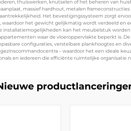
 studeren, thuiswerken, knutselen of het beheren van hu
anplaat, massief hardhout, metalen frameconstructies
aantrekkelijkheid. Het bevestigingssysteem zorgt ervo
waardoor het gewicht gelijkmatig wordt verdeeld en een 
ele installatiemogelijkheden kan het meubelstuk worden
appartementen waar de vloeroppervlakte beperkt is. D
npasbare configuraties, verstelbare plankhoogtes en di
 gezinscommandocentra – waardoor het een ideale keuze 
onals en iedereen die efficiënte ruimtelijke organisatie n
Nieuwe productlanceringe