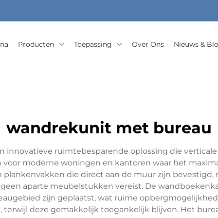
ina
Producten
Toepassing
Over Ons
Nieuws & Bl
wandrekunit met bureau
innovatieve ruimtebesparende oplossing die vertica
n voor moderne woningen en kantoren waar het maximalis
en plankenvakken die direct aan de muur zijn bevestigd
e geen aparte meubelstukken vereist. De wandboekenk
augebied zijn geplaatst, wat ruime opbergmogelijkhede
, terwijl deze gemakkelijk toegankelijk blijven. Het bur