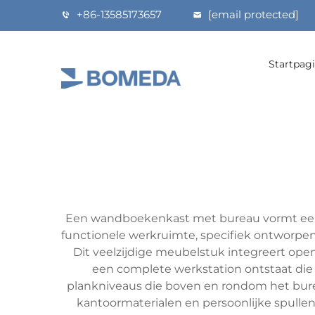
+86-13585173657
[email protected]
Startpag
Een wandboekenkast met bureau vormt een 
functionele werkruimte, specifiek ontworpe
Dit veelzijdige meubelstuk integreert op
een complete werkstation ontstaat di
plankniveaus die boven en rondom het bure
kantoormaterialen en persoonlijke spullen