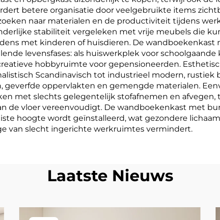
ert betere organisatie door veelgebruikte items zicht
zoeken naar materialen en de productiviteit tijdens wer
onderlijke stabiliteit vergeleken met vrije meubels die 
oudens met kinderen of huisdieren. De wandboekenkast 
nde levensfases: als huiswerkplek voor schoolgaande ki
creatieve hobbyruimte voor gepensioneerden. Esthetische
alistisch Scandinavisch tot industrieel modern, rustiek b
en, geverfde oppervlakten en gemengde materialen. Ee
ken met slechts gelegentelijk stofafnemen en afvegen,
n de vloer vereenvoudigt. De wandboekenkast met bur
iste hoogte wordt geïnstalleerd, wat gezondere lichaa
e van slecht ingerichte werkruimtes vermindert.
Laatste Nieuws