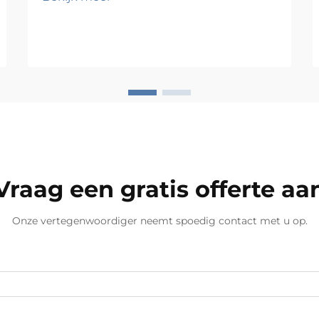
beslissingen bij elk opberg- of
presentatieproject. Of u nu een
residentiële woonruimte, een
commerciële retailomgeving of een
industriële werkruimte inricht, het
materiaal dat u kiest bepaalt de
duurzaamheid, belastbaarheid en
esthetische uitstraling van de
planken...
Vraag een gratis offerte aa
Onze vertegenwoordiger neemt spoedig contact met u op.