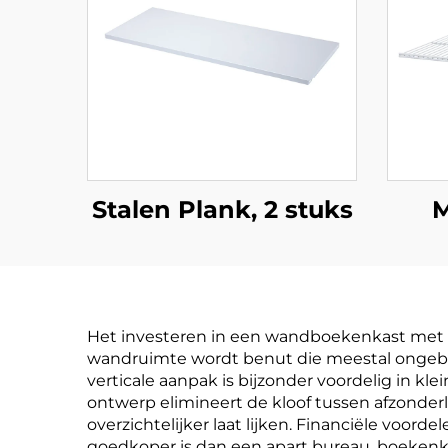
Stalen Plank, 2 stuks
M
Het investeren in een wandboekenkast met bu
wandruimte wordt benut die meestal ongebrui
verticale aanpak is bijzonder voordelig in kl
ontwerp elimineert de kloof tussen afzonder
overzichtelijker laat lijken. Financiële vo
goedkoper is dan een apart bureau, boekenka