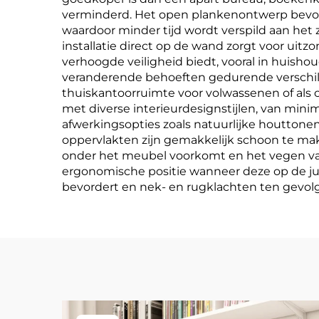
verminderd. Het open plankenontwerp bevord
waardoor minder tijd wordt verspild aan het 
installatie direct op de wand zorgt voor uitz
verhoogde veiligheid biedt, vooral in huish
veranderende behoeften gedurende verschille
thuiskantoorruimte voor volwassenen of als 
met diverse interieurdesignstijlen, van minim
afwerkingsopties zoals natuurlijke houtton
oppervlakten zijn gemakkelijk schoon te ma
onder het meubel voorkomt en het vegen va
ergonomische positie wanneer deze op de ju
bevordert en nek- en rugklachten ten gevolg