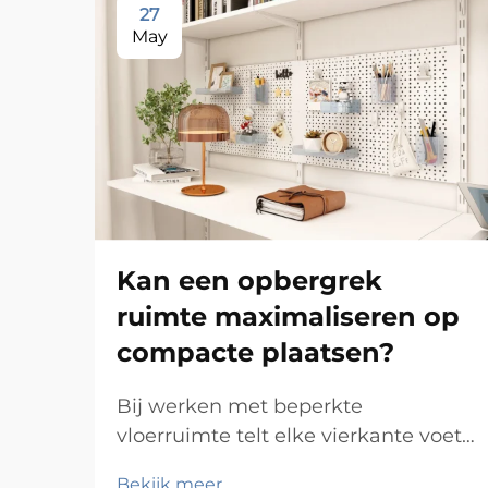
27
May
Kan een opbergrek
ruimte maximaliseren op
compacte plaatsen?
Bij werken met beperkte
vloerruimte telt elke vierkante voet.
Of u nu een klein appartement, een
Bekijk meer