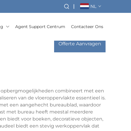
|
NL
og
Agent Support Centrum
Contacteer Ons
Offerte Aanvragen
le opbergmogelijkheden combineert met een
eren van de vloeroppervlakte essentieel is.
, met een aangehecht bureaublad, waardoor
ast met bureau heeft meestal meerdere
n biedt voor boeken, decoratieve objecten,
eaudeel biedt een stevig werkoppervlak dat