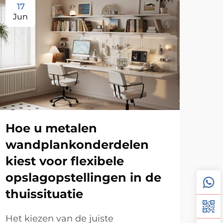
17
1
Jun
Ju
Hoe u metalen
Wa
wandplankonderdelen
vo
kiest voor flexibele
ru
opslagopstellingen in de
Wan
thuissituatie
beh
veel
Het kiezen van de juiste
Beki