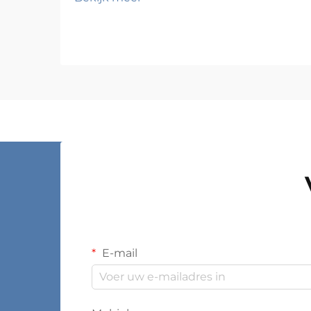
compacte thuiskantoorruimte, een
smalle garage of een beperkte
commerciële voorraadkamer
organiseert, blijft de uitdaging
hetzelfde: hoe krijgt u meer in
minder ruimte? De...
E-mail