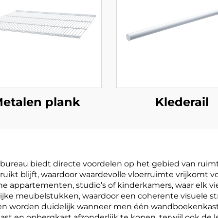
etalen plank
Klederail
reau biedt directe voordelen op het gebied van ruimte
kt blijft, waardoor waardevolle vloerruimte vrijkomt 
eine appartementen, studio’s of kinderkamers, waar elk v
lijke meubelstukken, waardoor een coherente visuele st
ordelen worden duidelijk wanneer men één wandboekenkas
st en opbergkast afzonderlijk te kopen, terwijl ook de