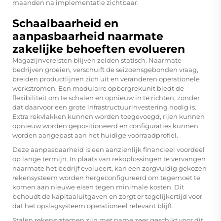
maanden na implementatie zichtbaar.
Schaalbaarheid en
aanpasbaarheid naarmate
zakelijke behoeften evolueren
Magazijnvereisten blijven zelden statisch. Naarmate
bedrijven groeien, verschuift de seizoensgebonden vraag,
breiden productlijnen zich uit en veranderen operationele
werkstromen. Een modulaire opbergrekunit biedt de
flexibiliteit om te schalen en opnieuw in te richten, zonder
dat daarvoor een grote infrastructuurinvestering nodig is.
Extra rekvlakken kunnen worden toegevoegd, rijen kunnen
opnieuw worden gepositioneerd en configuraties kunnen
worden aangepast aan het huidige voorraadprofiel.
Deze aanpasbaarheid is een aanzienlijk financieel voordeel
op lange termijn. In plaats van rekoplossingen te vervangen
naarmate het bedrijf evolueert, kan een zorgvuldig gekozen
rekensysteem worden hergeconfigureerd om tegemoet te
komen aan nieuwe eisen tegen minimale kosten. Dit
behoudt de kapitaaluitgaven en zorgt er tegelijkertijd voor
dat het opslagsysteem operationeel relevant blijft.
Stalen rekensystemen zijn met name zeer geschikt voor dit