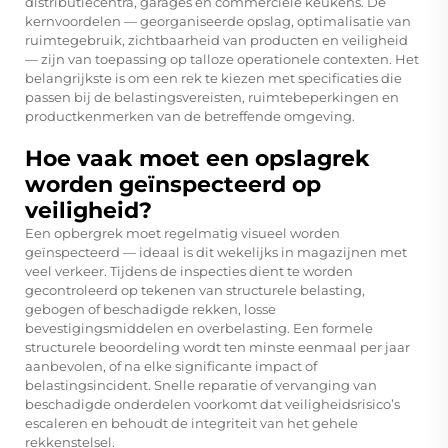
distributiecentra, garages en commerciële keukens. De
kernvoordelen — georganiseerde opslag, optimalisatie van
ruimtegebruik, zichtbaarheid van producten en veiligheid
— zijn van toepassing op talloze operationele contexten. Het
belangrijkste is om een rek te kiezen met specificaties die
passen bij de belastingsvereisten, ruimtebeperkingen en
productkenmerken van de betreffende omgeving.
Hoe vaak moet een opslagrek
worden geïnspecteerd op
veiligheid?
Een opbergrek moet regelmatig visueel worden
geïnspecteerd — ideaal is dit wekelijks in magazijnen met
veel verkeer. Tijdens de inspecties dient te worden
gecontroleerd op tekenen van structurele belasting,
gebogen of beschadigde rekken, losse
bevestigingsmiddelen en overbelasting. Een formele
structurele beoordeling wordt ten minste eenmaal per jaar
aanbevolen, of na elke significante impact of
belastingsincident. Snelle reparatie of vervanging van
beschadigde onderdelen voorkomt dat veiligheidsrisico’s
escaleren en behoudt de integriteit van het gehele
rekkenstelsel.