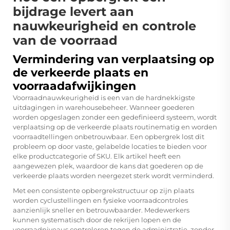
bijdrage levert aan
nauwkeurigheid en controle
van de voorraad
Vermindering van verplaatsing op
de verkeerde plaats en
voorraadafwijkingen
Voorraadnauwkeurigheid is een van de hardnekkigste
uitdagingen in warehousebeheer. Wanneer goederen
worden opgeslagen zonder een gedefinieerd systeem, wordt
verplaatsing op de verkeerde plaats routinematig en worden
voorraadtellingen onbetrouwbaar. Een opbergrek lost dit
probleem op door vaste, gelabelde locaties te bieden voor
elke productcategorie of SKU. Elk artikel heeft een
aangewezen plek, waardoor de kans dat goederen op de
verkeerde plaats worden neergezet sterk wordt verminderd.
Met een consistente opbergrekstructuur op zijn plaats
worden cyclustellingen en fysieke voorraadcontroles
aanzienlijk sneller en betrouwbaarder. Medewerkers
kunnen systematisch door de rekrijen lopen en de
voorraadniveaus controleren tegen de administratie, zonder