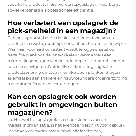
specifieke producten die worden opgeslagen, waarborgt
zowel veiligheid als operationele efficiëntie.
Hoe verbetert een opslagrek de
pick-snelheid in een magazijn?
Een opslagrek verbetert de pick-snelheid door aan elk
product een vaste, duidelijk herkenbare locatie toe te wijzen.
Wanneer voorraad consistent wordt teruggeplaatst op
dezelfde plankpositie, ontwikkelen werknemers een
ruimtelijk geheugen van de indeling en kunnen zij zonder
aarzelen navigeren. Duidelijke etikettering, logische
productzonering en toegankelijke open planken dragen
allemaal bij aan snellere en nauwkeurigere orderverzorging,
met minder fouten en vertragingen.
Kan een opslagrek ook worden
gebruikt in omgevingen buiten
magazijnen?
Ja. Hoewel het opslagrek een hoeksteen is van de
magazijnorganisatie, is het evenzeer geschikt voor gebruik
in winkelvoorraadruimtes, productiefaciliteiten,