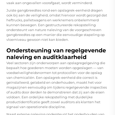
vaak aan ongevallen voorafgaat, wordt verminderd.
Juiste gangbreedtes rond een opslagrek-eenheid dragen
ook bij aan de veiligheid, omdat hiervoor wordt gezorgd dat
heftrucks, palletwagens en werknemers onbelemmerd
kunnen bewegen. Een gestructureerde rekopstelling
ondersteunt van nature naleving van de voorgeschreven
gangbreedtes op een manier die eenvoudige stapeling op
vloerniveau gewoon niet kan bieden.
Ondersteuning van regelgevende
naleving en auditklaarheid
Veel sectoren zijn onderworpen aan opslagregelgeving die
bepaalt hoe goederen moeten worden opgeslagen — van
voedselveiligheidsnormen tot protocollen voor de opslag
van chemicaliën. Een opslagrek-eenheid die correct is
geïnstalleerd, gelabeld en onderhouden, maakt het voor
magazijnen eenvoudig om tijdens regelgevende inspecties
of audits door derden te demonstreren dat zij aan de eisen
voldoen. Een ordelijke rekopstelling met duidelijke
productidentificatie geeft zowel auditors als klanten het
signaal van operationele discipline.
Naast externe naleving ondersteunt het onderhouden van