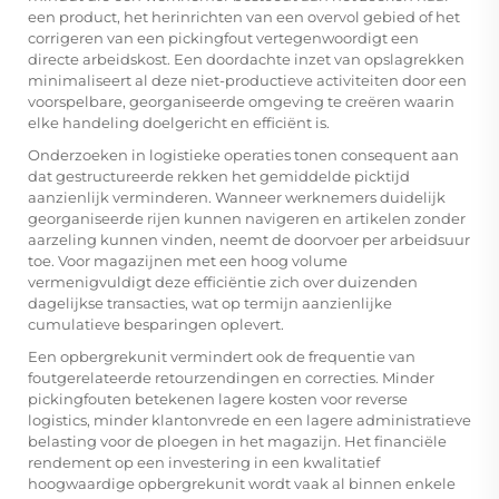
een product, het herinrichten van een overvol gebied of het
corrigeren van een pickingfout vertegenwoordigt een
directe arbeidskost. Een doordachte inzet van opslagrekken
minimaliseert al deze niet-productieve activiteiten door een
voorspelbare, georganiseerde omgeving te creëren waarin
elke handeling doelgericht en efficiënt is.
Onderzoeken in logistieke operaties tonen consequent aan
dat gestructureerde rekken het gemiddelde picktijd
aanzienlijk verminderen. Wanneer werknemers duidelijk
georganiseerde rijen kunnen navigeren en artikelen zonder
aarzeling kunnen vinden, neemt de doorvoer per arbeidsuur
toe. Voor magazijnen met een hoog volume
vermenigvuldigt deze efficiëntie zich over duizenden
dagelijkse transacties, wat op termijn aanzienlijke
cumulatieve besparingen oplevert.
Een opbergrekunit vermindert ook de frequentie van
foutgerelateerde retourzendingen en correcties. Minder
pickingfouten betekenen lagere kosten voor reverse
logistics, minder klantonvrede en een lagere administratieve
belasting voor de ploegen in het magazijn. Het financiële
rendement op een investering in een kwalitatief
hoogwaardige opbergrekunit wordt vaak al binnen enkele