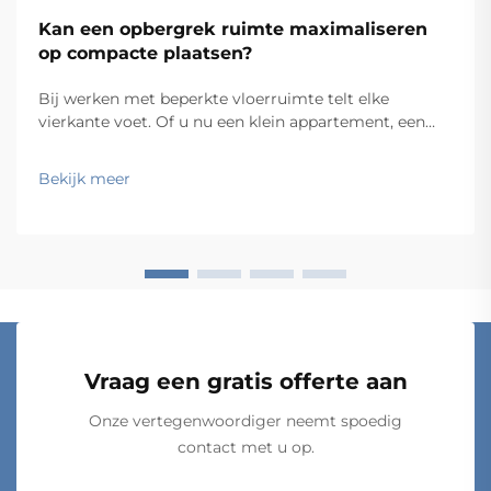
Kan een opbergrek ruimte maximaliseren
op compacte plaatsen?
Bij werken met beperkte vloerruimte telt elke
vierkante voet. Of u nu een klein appartement, een
compacte thuiskantoorruimte, een smalle garage of
een beperkte commerciële voorraadkamer
Bekijk meer
organiseert, blijft de uitdaging hetzelfde: hoe krijgt u
meer in minder ruimte? De...
Vraag een gratis offerte aan
Onze vertegenwoordiger neemt spoedig
contact met u op.