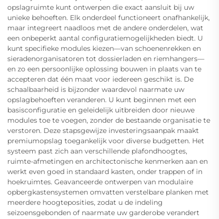
opslagruimte kunt ontwerpen die exact aansluit bij uw
unieke behoeften. Elk onderdeel functioneert onafhankelijk,
maar integreert naadloos met de andere onderdelen, wat
een onbeperkt aantal configuratiemogelijkheden biedt. U
kunt specifieke modules kiezen—van schoenenrekken en
sieradenorganisatoren tot dossierladen en riemhangers—
en zo een persoonlijke oplossing bouwen in plaats van te
accepteren dat één maat voor iedereen geschikt is. De
schaalbaarheid is bijzonder waardevol naarmate uw
opslagbehoeften veranderen. U kunt beginnen met een
basisconfiguratie en geleidelijk uitbreiden door nieuwe
modules toe te voegen, zonder de bestaande organisatie te
verstoren. Deze stapsgewijze investeringsaanpak maakt
premiumopslag toegankelijk voor diverse budgetten. Het
systeem past zich aan verschillende plafondhoogtes,
ruimte-afmetingen en architectonische kenmerken aan en
werkt even goed in standaard kasten, onder trappen of in
hoekruimtes. Geavanceerde ontwerpen van modulaire
opbergkastensystemen omvatten verstelbare planken met
meerdere hoogteposities, zodat u de indeling
seizoensgebonden of naarmate uw garderobe verandert