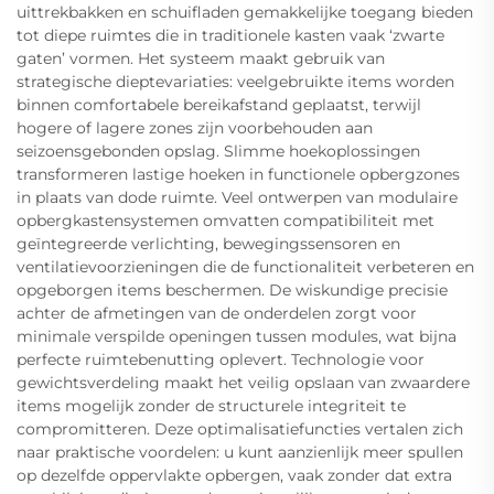
uittrekbakken en schuifladen gemakkelijke toegang bieden
tot diepe ruimtes die in traditionele kasten vaak ‘zwarte
gaten’ vormen. Het systeem maakt gebruik van
strategische dieptevariaties: veelgebruikte items worden
binnen comfortabele bereikafstand geplaatst, terwijl
hogere of lagere zones zijn voorbehouden aan
seizoensgebonden opslag. Slimme hoekoplossingen
transformeren lastige hoeken in functionele opbergzones
in plaats van dode ruimte. Veel ontwerpen van modulaire
opbergkastensystemen omvatten compatibiliteit met
geïntegreerde verlichting, bewegingssensoren en
ventilatievoorzieningen die de functionaliteit verbeteren en
opgeborgen items beschermen. De wiskundige precisie
achter de afmetingen van de onderdelen zorgt voor
minimale verspilde openingen tussen modules, wat bijna
perfecte ruimtebenutting oplevert. Technologie voor
gewichtsverdeling maakt het veilig opslaan van zwaardere
items mogelijk zonder de structurele integriteit te
compromitteren. Deze optimalisatiefuncties vertalen zich
naar praktische voordelen: u kunt aanzienlijk meer spullen
op dezelfde oppervlakte opbergen, vaak zonder dat extra