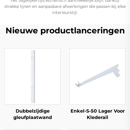
het tegelijkertijd esthetisch aantrekkelijk blijft dankzij
strakke lijnen en aanpasbare afwerkingen die passen bij elke
interieurstijl.
Nieuwe productlanceringen
Dubbelzijdige
Enkel-S-50 Lager Voor
gleufplaatwand
Klederail