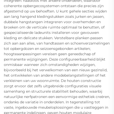
integreert naadloos met andere onderdelen, waardoor
coherente opbergecosystemen ontstaan die precies zijn
afgestemd op uw behoeften. U kunt gehele secties wijden
aan lang hangend kledingstukken zoals jurken en jassen,
dubbele hangstangen integreren voor overhemden en
broeken om de verticale ruimte optimaal te benutten, of
gespecialiseerde ladeunits installeren voor gevouwen
kleding en delicate stukken. Verstelbare planken passen
zich aan aan alles, van handtassen en schoenverzamelingen
tot opbergdozen en seizoensgebonden artikelen;
hoogteaanpassingen vereisen geen gereedschap of
permanente wijzigingen. Deze configureerbaarheid blijkt
onmisbaar wanneer zich omstandigheden wijzigen,
bijvoorbeeld bij het verwelkomen van een nieuw gezinslid,
het ontwikkelen van andere modebelangstellingen of het
verkleinen van uw woonruimte. De houten constructie
zorgt ervoor dat zelfs uitgebreide configuraties visuele
samenhang en structurele stabiliteit behouden, waarbij
natuurlijke nerfpatronen een eenvormige esthetiek creëren,
ondanks de variatie in onderdelen. In tegenstelling tot
vaste, ingebouwde meubeloplossingen die u vastleggen in
permanente indelingen, geven houten modulaire