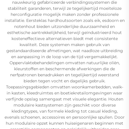
nauwkeurig gefabriceerde verbindingssystemen die
stabiliteit garanderen, terwijl ze tegelijkertijd moeiteloze
herconfiguratie mogelijk maken zonder professionele
installatie. Eersteklas hardhoutsoorten zoals eik, esdoorn en
notenhout bieden uitzonderlijke duurzaamheid en
esthetische aantrekkelijkheid, terwijl geïndustrieerd hout
kosteneffectieve alternatieven biedt met consistente
kwaliteit. Deze systemen maken gebruik van
gestandaardiseerde afmetingen, wat naadloze uitbreiding
en aanpassing in de loop van de tijd vergemakkelijkt.
Oppervlaktebehandelingen omvatten natuurlijke oliën,
kleurstoffen en beschermende afwerkingen die de
nerfpatronen benadrukken en tegelijkertijd weerstand
bieden tegen vocht en dagelijks gebruik.
Toepassingsgebieden omvatten woonkamerbedden, walk-
in kasten, kleedruimtes en boetiekretailomgevingen waar
verfijnde opslag samengaat met visuele elegantie. Houten
modulaire kastsystemen zijn geschikt voor diverse
kledingtypes, van formele kleding tot casual kleding,
evenals schoenen, accessoires en persoonlijke spullen. Door
hun modulaire opzet kunnen huiseigenaren beginnen met