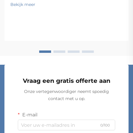
residentiële woonruimte, een commerciële
Bekijk meer
retailomgeving of een industriële werkruimte inricht,
het materiaal dat u kiest bepaalt de duurzaamheid,
belastbaarheid en esthetische uitstraling van de
planken...
Vraag een gratis offerte aan
Onze vertegenwoordiger neemt spoedig
contact met u op.
E-mail
0/100