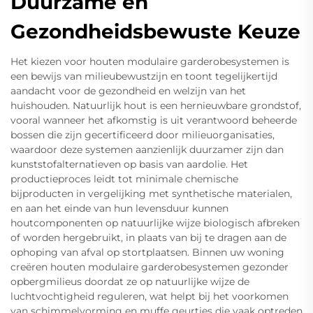
Duurzame en
Gezondheidsbewuste Keuze
Het kiezen voor houten modulaire garderobesystemen is
een bewijs van milieubewustzijn en toont tegelijkertijd
aandacht voor de gezondheid en welzijn van het
huishouden. Natuurlijk hout is een hernieuwbare grondstof,
vooral wanneer het afkomstig is uit verantwoord beheerde
bossen die zijn gecertificeerd door milieuorganisaties,
waardoor deze systemen aanzienlijk duurzamer zijn dan
kunststofalternatieven op basis van aardolie. Het
productieproces leidt tot minimale chemische
bijproducten in vergelijking met synthetische materialen,
en aan het einde van hun levensduur kunnen
houtcomponenten op natuurlijke wijze biologisch afbreken
of worden hergebruikt, in plaats van bij te dragen aan de
ophoping van afval op stortplaatsen. Binnen uw woning
creëren houten modulaire garderobesystemen gezonder
opbergmilieus doordat ze op natuurlijke wijze de
luchtvochtigheid reguleren, wat helpt bij het voorkomen
van schimmelvorming en muffe geurtjes die vaak optreden