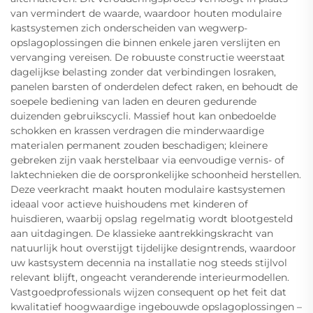
van vermindert de waarde, waardoor houten modulaire
kastsystemen zich onderscheiden van wegwerp-
opslagoplossingen die binnen enkele jaren verslijten en
vervanging vereisen. De robuuste constructie weerstaat
dagelijkse belasting zonder dat verbindingen losraken,
panelen barsten of onderdelen defect raken, en behoudt de
soepele bediening van laden en deuren gedurende
duizenden gebruikscycli. Massief hout kan onbedoelde
schokken en krassen verdragen die minderwaardige
materialen permanent zouden beschadigen; kleinere
gebreken zijn vaak herstelbaar via eenvoudige vernis- of
laktechnieken die de oorspronkelijke schoonheid herstellen.
Deze veerkracht maakt houten modulaire kastsystemen
ideaal voor actieve huishoudens met kinderen of
huisdieren, waarbij opslag regelmatig wordt blootgesteld
aan uitdagingen. De klassieke aantrekkingskracht van
natuurlijk hout overstijgt tijdelijke designtrends, waardoor
uw kastsystem decennia na installatie nog steeds stijlvol
relevant blijft, ongeacht veranderende interieurmodellen.
Vastgoedprofessionals wijzen consequent op het feit dat
kwalitatief hoogwaardige ingebouwde opslagoplossingen –