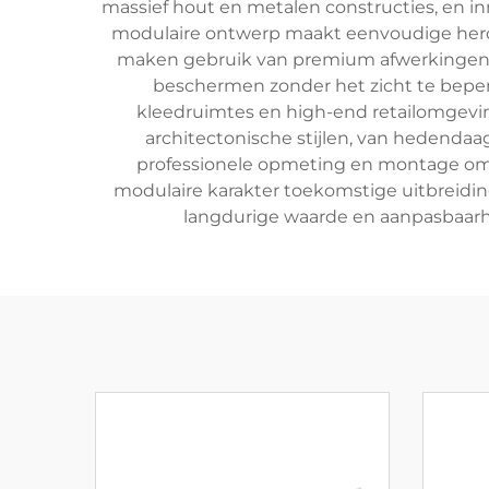
massief hout en metalen constructies, en i
modulaire ontwerp maakt eenvoudige herco
maken gebruik van premium afwerkingen zo
beschermen zonder het zicht te beper
kleedruimtes en high-end retailomgevin
architectonische stijlen, van hedendaags
professionele opmeting en montage om e
modulaire karakter toekomstige uitbreidi
langdurige waarde en aanpasbaarhe