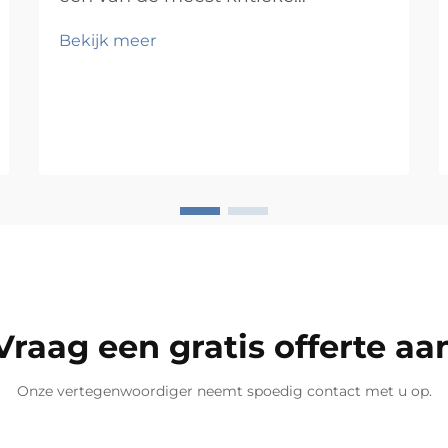
operationele factoren voor elk
Bekijk meer
bedrijf dat fysieke goederen
verwerkt. Of u nu een kleine
voorraadkamer of een grootschalig
distributiecentrum beheert, de
manier waarop u uw voorraad
opslaat, heeft direct invloed op het
orderpicken...
Vraag een gratis offerte aa
Onze vertegenwoordiger neemt spoedig contact met u op.