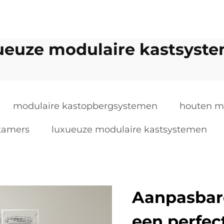
ueuze modulaire kastsyst
modulaire kastopbergsystemen
houten m
kamers
luxueuze modulaire kastsystemen
Aanpasbare
een perfec