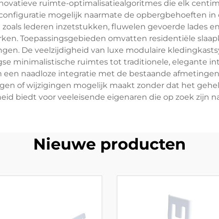
nnovatieve ruimte-optimalisatiealgoritmes die elk centi
nfiguratie mogelijk naarmate de opbergbehoeften in d
als lederen inzetstukken, fluwelen gevoerde lades en
ken. Toepassingsgebieden omvatten residentiële slaapk
gen. De veelzijdigheid van luxe modulaire kledingkast
e minimalistische ruimtes tot traditionele, elegante int
en naadloze integratie met de bestaande afmetingen v
ngen of wijzigingen mogelijk maakt zonder dat het gehe
id biedt voor veeleisende eigenaren die op zoek zijn na
Nieuwe producten