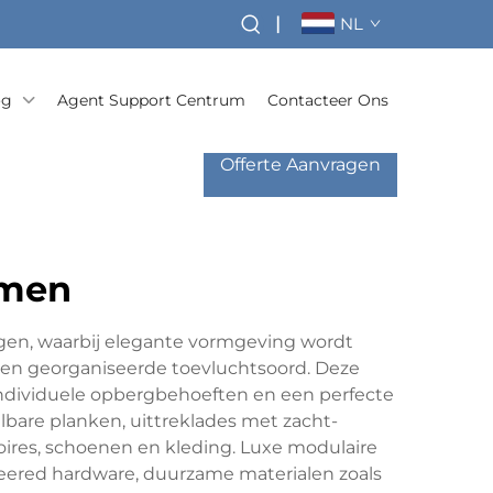
|
NL
og
Agent Support Centrum
Contacteer Ons
Offerte Aanvragen
emen
gen, waarbij elegante vormgeving wordt
een georganiseerde toevluchtsoord. Deze
ndividuele opbergbehoeften en een perfecte
lbare planken, uittreklades met zacht-
ires, schoenen en kleding. Luxe modulaire
neered hardware, duurzame materialen zoals