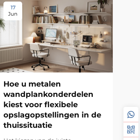
17
1
Jun
Ju
Hoe u metalen
wandplankonderdelen
kiest voor flexibele
opslagopstellingen in de
Dr
thuissituatie
me
vo