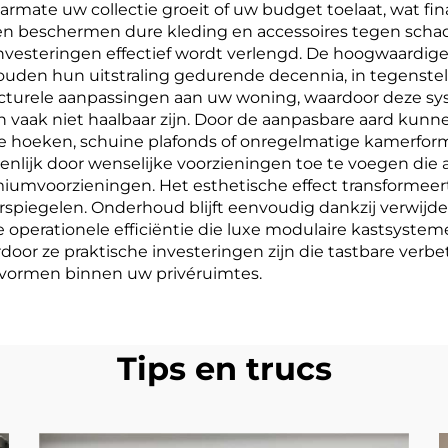
rmate uw collectie groeit of uw budget toelaat, wat finan
en beschermen dure kleding en accessoires tegen schade 
vesteringen effectief wordt verlengd. De hoogwaardige 
ouden hun uitstraling gedurende decennia, in tegenstel
structurele aanpassingen aan uw woning, waardoor deze s
vaak niet haalbaar zijn. Door de aanpasbare aard kun
ge hoeken, schuine plafonds of onregelmatige kamerfo
ijk door wenselijke voorzieningen toe te voegen die a
miumvoorzieningen. Het esthetische effect transformee
weerspiegelen. Onderhoud blijft eenvoudig dankzij verw
operationele efficiëntie die luxe modulaire kastsystem
door ze praktische investeringen zijn die tastbare verbe
rs vormen binnen uw privéruimtes.
Tips en trucs