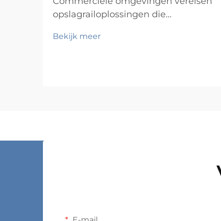
Commerciële omgevingen vereisen
opslagrailoplossingen die
duurzaamheid, functionaliteit en
Bekijk meer
kosten-effectiviteit in evenwicht
brengen, terwijl ze tegelijkertijd
voldoen aan specifieke operationele
eisen. Van magazijnen en
winkelfaciliteiten tot ziekenhuizen
en productiebedrijven: de keus...
E-mail