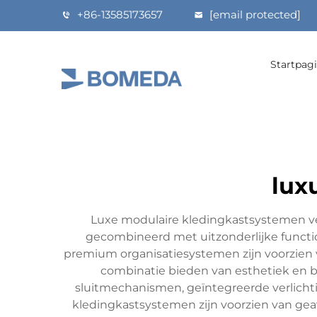
+86-13585173657
[email protected]
Startpag
lux
Luxe modulaire kledingkastsystemen ve
gecombineerd met uitzonderlijke functi
premium organisatiesystemen zijn voorzien
combinatie bieden van esthetiek en br
sluitmechanismen, geïntegreerde verlicht
kledingkastsystemen zijn voorzien van gea