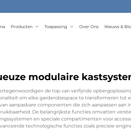
ina
Producten
Toepassing
Over Ons
Nieuws & Bl
ueuze modulaire kastsyst
rtegenwoordigen de top van verfijnde opbergoplossin
onaliteit om elke garderobespace te transformeren tot 
 van aanpasbare componenten die zich aanpassen aan i
uikbaarheid. De belangrijkste functies omvatten verste
ingssystemen en speciale compartimenten voor accesso
vanceerde technologische functies zoals precisie-engi