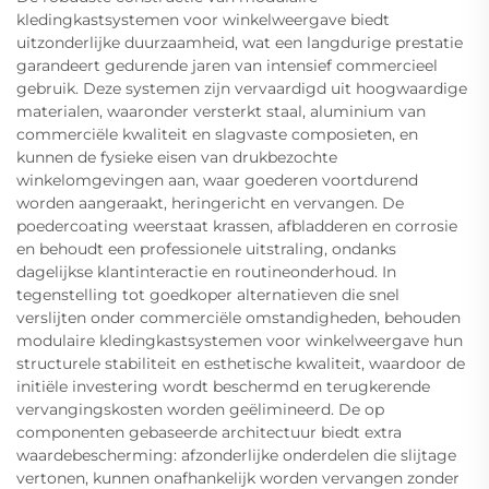
kledingkastsystemen voor winkelweergave biedt
uitzonderlijke duurzaamheid, wat een langdurige prestatie
garandeert gedurende jaren van intensief commercieel
gebruik. Deze systemen zijn vervaardigd uit hoogwaardige
materialen, waaronder versterkt staal, aluminium van
commerciële kwaliteit en slagvaste composieten, en
kunnen de fysieke eisen van drukbezochte
winkelomgevingen aan, waar goederen voortdurend
worden aangeraakt, heringericht en vervangen. De
poedercoating weerstaat krassen, afbladderen en corrosie
en behoudt een professionele uitstraling, ondanks
dagelijkse klantinteractie en routineonderhoud. In
tegenstelling tot goedkoper alternatieven die snel
verslijten onder commerciële omstandigheden, behouden
modulaire kledingkastsystemen voor winkelweergave hun
structurele stabiliteit en esthetische kwaliteit, waardoor de
initiële investering wordt beschermd en terugkerende
vervangingskosten worden geëlimineerd. De op
componenten gebaseerde architectuur biedt extra
waardebescherming: afzonderlijke onderdelen die slijtage
vertonen, kunnen onafhankelijk worden vervangen zonder