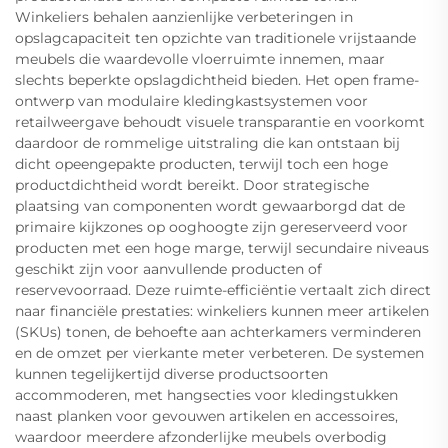
Winkeliers behalen aanzienlijke verbeteringen in
opslagcapaciteit ten opzichte van traditionele vrijstaande
meubels die waardevolle vloerruimte innemen, maar
slechts beperkte opslagdichtheid bieden. Het open frame-
ontwerp van modulaire kledingkastsystemen voor
retailweergave behoudt visuele transparantie en voorkomt
daardoor de rommelige uitstraling die kan ontstaan bij
dicht opeengepakte producten, terwijl toch een hoge
productdichtheid wordt bereikt. Door strategische
plaatsing van componenten wordt gewaarborgd dat de
primaire kijkzones op ooghoogte zijn gereserveerd voor
producten met een hoge marge, terwijl secundaire niveaus
geschikt zijn voor aanvullende producten of
reservevoorraad. Deze ruimte-efficiëntie vertaalt zich direct
naar financiële prestaties: winkeliers kunnen meer artikelen
(SKUs) tonen, de behoefte aan achterkamers verminderen
en de omzet per vierkante meter verbeteren. De systemen
kunnen tegelijkertijd diverse productsoorten
accommoderen, met hangsecties voor kledingstukken
naast planken voor gevouwen artikelen en accessoires,
waardoor meerdere afzonderlijke meubels overbodig