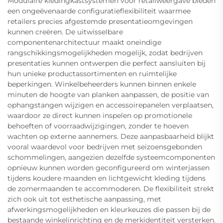
Modulaire kledingkastsystemen voor retailweergave bieden
een ongeëvenaarde configuratieflexibiliteit waarmee
retailers precies afgestemde presentatieomgevingen
kunnen creëren. De uitwisselbare
componentenarchitectuur maakt oneindige
rangschikkingsmogelijkheden mogelijk, zodat bedrijven
presentaties kunnen ontwerpen die perfect aansluiten bij
hun unieke productassortimenten en ruimtelijke
beperkingen. Winkelbeheerders kunnen binnen enkele
minuten de hoogte van planken aanpassen, de positie van
ophangstangen wijzigen en accessoirepanelen verplaatsen,
waardoor ze direct kunnen inspelen op promotionele
behoeften of voorraadwijzigingen, zonder te hoeven
wachten op externe aannemers. Deze aanpasbaarheid blijkt
vooral waardevol voor bedrijven met seizoensgebonden
schommelingen, aangezien dezelfde systeemcomponenten
opnieuw kunnen worden geconfigureerd om winterjassen
tijdens koudere maanden en lichtgewicht kleding tijdens
de zomermaanden te accommoderen. De flexibiliteit strekt
zich ook uit tot esthetische aanpassing, met
afwerkingsmogelijkheden en kleurkeuzes die passen bij de
bestaande winkelinrichting en de merkidentiteit versterken.