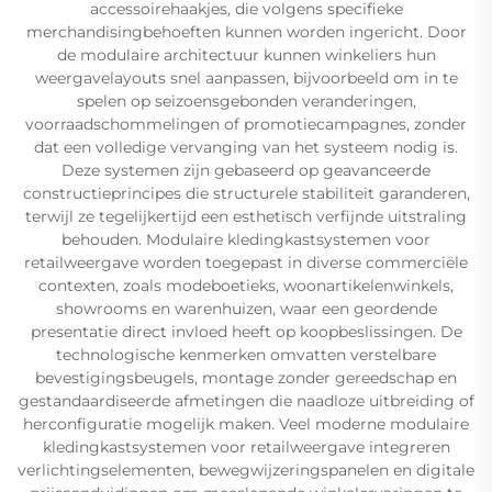
accessoirehaakjes, die volgens specifieke
merchandisingbehoeften kunnen worden ingericht. Door
de modulaire architectuur kunnen winkeliers hun
weergavelayouts snel aanpassen, bijvoorbeeld om in te
spelen op seizoensgebonden veranderingen,
voorraadschommelingen of promotiecampagnes, zonder
dat een volledige vervanging van het systeem nodig is.
Deze systemen zijn gebaseerd op geavanceerde
constructieprincipes die structurele stabiliteit garanderen,
terwijl ze tegelijkertijd een esthetisch verfijnde uitstraling
behouden. Modulaire kledingkastsystemen voor
retailweergave worden toegepast in diverse commerciële
contexten, zoals modeboetieks, woonartikelenwinkels,
showrooms en warenhuizen, waar een geordende
presentatie direct invloed heeft op koopbeslissingen. De
technologische kenmerken omvatten verstelbare
bevestigingsbeugels, montage zonder gereedschap en
gestandaardiseerde afmetingen die naadloze uitbreiding of
herconfiguratie mogelijk maken. Veel moderne modulaire
kledingkastsystemen voor retailweergave integreren
verlichtingselementen, bewegwijzeringspanelen en digitale