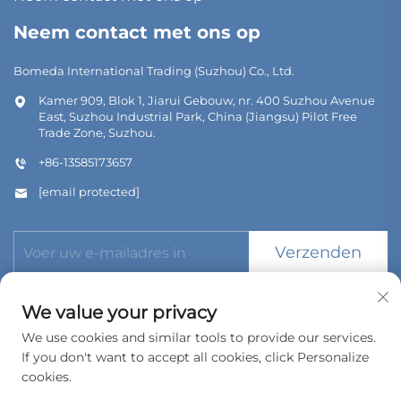
Neem contact met ons op
Bomeda International Trading (Suzhou) Co., Ltd.
Kamer 909, Blok 1, Jiarui Gebouw, nr. 400 Suzhou Avenue
East, Suzhou Industrial Park, China (Jiangsu) Pilot Free
Trade Zone, Suzhou.
+86-13585173657
[email protected]
Verzenden
We value your privacy
We use cookies and similar tools to provide our services.
If you don't want to accept all cookies, click Personalize
Copyright © 2026 Bomeda International Trading (Suzhou) Co.,
Ltd. Alle rechten voorbehouden.
cookies.
Privacybeleid