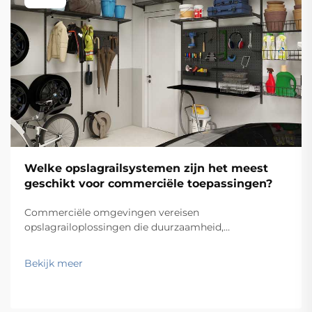
Welke opslagrailsystemen zijn het meest
geschikt voor commerciële toepassingen?
Commerciële omgevingen vereisen
opslagrailoplossingen die duurzaamheid,
functionaliteit en kosten-effectiviteit in evenwicht
brengen, terwijl ze tegelijkertijd voldoen aan
Bekijk meer
specifieke operationele eisen. Van magazijnen en
winkelfaciliteiten tot ziekenhuizen en
productiebedrijven: de keus...