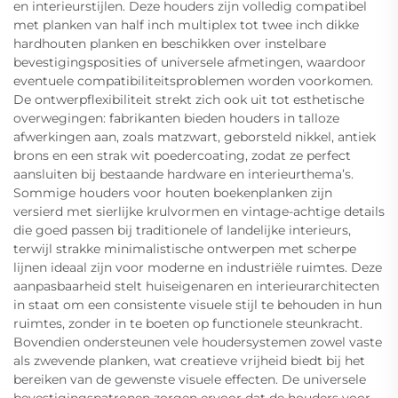
en interieurstijlen. Deze houders zijn volledig compatibel
met planken van half inch multiplex tot twee inch dikke
hardhouten planken en beschikken over instelbare
bevestigingsposities of universele afmetingen, waardoor
eventuele compatibiliteitsproblemen worden voorkomen.
De ontwerpflexibiliteit strekt zich ook uit tot esthetische
overwegingen: fabrikanten bieden houders in talloze
afwerkingen aan, zoals matzwart, geborsteld nikkel, antiek
brons en een strak wit poedercoating, zodat ze perfect
aansluiten bij bestaande hardware en interieurthema’s.
Sommige houders voor houten boekenplanken zijn
versierd met sierlijke krulvormen en vintage-achtige details
die goed passen bij traditionele of landelijke interieurs,
terwijl strakke minimalistische ontwerpen met scherpe
lijnen ideaal zijn voor moderne en industriële ruimtes. Deze
aanpasbaarheid stelt huiseigenaren en interieurarchitecten
in staat om een consistente visuele stijl te behouden in hun
ruimtes, zonder in te boeten op functionele steunkracht.
Bovendien ondersteunen vele houdersystemen zowel vaste
als zwevende planken, wat creatieve vrijheid biedt bij het
bereiken van de gewenste visuele effecten. De universele