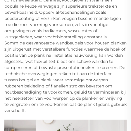
corrosieweerstand centraal; koudgewalst staal is een
populaire keuze vanwege zijn superieure treksterkte en
bewerkbaarheid. Oppervlaktebehandelingen zoals
poedercoating of verzinken voegen beschermende lagen
toe die roestvorming voorkomen, zelfs in vochtige
omgevingen zoals badkamers, wasruimtes of
kustgebieden, waar vochtblootstelling constant is.
Sommige geavanceerde wandbeugels voor houten planken
zijn uitgerust met verstelbare functies waarmee de hoek of
positie van de plank na installatie nauwkeurig kan worden
afgesteld, wat flexibiliteit biedt om scheve wanden te
compenseren of bewuste presentatiehoeken te creëren. De
technische overwegingen reiken tot aan de interface
tussen beugel en plank, waar sommige ontwerpen
rubberen bekleding of flanellen stroken bevatten om
houtbeschadiging te voorkomen, geluid te verminderen bij
het neerzetten van voorwerpen op de planken en wrijving
te vergroten om te voorkomen dat de plank tijdens gebruik
verschuift.