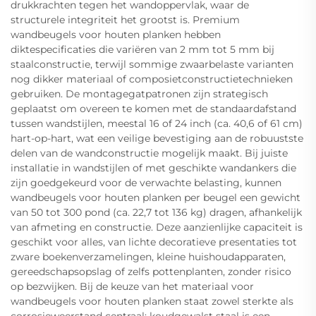
drukkrachten tegen het wandoppervlak, waar de
structurele integriteit het grootst is. Premium
wandbeugels voor houten planken hebben
diktespecificaties die variëren van 2 mm tot 5 mm bij
staalconstructie, terwijl sommige zwaarbelaste varianten
nog dikker materiaal of composietconstructietechnieken
gebruiken. De montagegatpatronen zijn strategisch
geplaatst om overeen te komen met de standaardafstand
tussen wandstijlen, meestal 16 of 24 inch (ca. 40,6 of 61 cm)
hart-op-hart, wat een veilige bevestiging aan de robuustste
delen van de wandconstructie mogelijk maakt. Bij juiste
installatie in wandstijlen of met geschikte wandankers die
zijn goedgekeurd voor de verwachte belasting, kunnen
wandbeugels voor houten planken per beugel een gewicht
van 50 tot 300 pond (ca. 22,7 tot 136 kg) dragen, afhankelijk
van afmeting en constructie. Deze aanzienlijke capaciteit is
geschikt voor alles, van lichte decoratieve presentaties tot
zware boekenverzamelingen, kleine huishoudapparaten,
gereedschapsopslag of zelfs pottenplanten, zonder risico
op bezwijken. Bij de keuze van het materiaal voor
wandbeugels voor houten planken staat zowel sterkte als