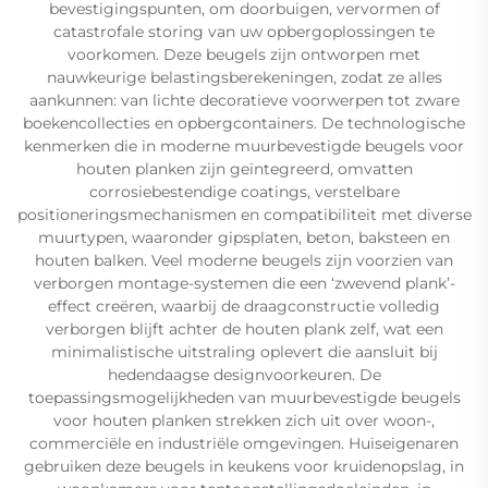
bevestigingspunten, om doorbuigen, vervormen of
catastrofale storing van uw opbergoplossingen te
voorkomen. Deze beugels zijn ontworpen met
nauwkeurige belastingsberekeningen, zodat ze alles
aankunnen: van lichte decoratieve voorwerpen tot zware
boekencollecties en opbergcontainers. De technologische
kenmerken die in moderne muurbevestigde beugels voor
houten planken zijn geïntegreerd, omvatten
corrosiebestendige coatings, verstelbare
positioneringsmechanismen en compatibiliteit met diverse
muurtypen, waaronder gipsplaten, beton, baksteen en
houten balken. Veel moderne beugels zijn voorzien van
verborgen montage-systemen die een ‘zwevend plank’-
effect creëren, waarbij de draagconstructie volledig
verborgen blijft achter de houten plank zelf, wat een
minimalistische uitstraling oplevert die aansluit bij
hedendaagse designvoorkeuren. De
toepassingsmogelijkheden van muurbevestigde beugels
voor houten planken strekken zich uit over woon-,
commerciële en industriële omgevingen. Huiseigenaren
gebruiken deze beugels in keukens voor kruidenopslag, in