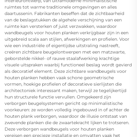
interieurontwerp, van ultramoderne minimalistische
ruimtes tot warme traditionele omgevingen en alles
daartussenin. Fabrikanten beseffen dat de zichtbaarheid
van de beslagstukken de algehele verschijning van een
ruimte kan versterken of juist verzwakken, waardoor
wandbeugels voor houten planken verkrijgbaar zijn in een
uitgebreid scala aan stijlen, afwerkingen en profielen. Voor
wie een industriële of eigentijdse uitstraling nastreeft,
creëren zichtbare beugelontwerpen met een matzwarte,
geborstelde nikkel- of rauwe staalafwerking krachtige
visuele uitspraken waarbij functioneel beslag wordt gevierd
als decoratief element. Deze zichtbare wandbeugels voor
houten planken hebben vaak schone geometrische
vormen, hoekige profielen of decoratieve sierlijsten die
architectoniek interessant maken, terwijl ze tegelijkertijd
hun structurele functie vervullen. Omgekeerd zijn
verborgen beugelsystemen gericht op minimalistische
voorkeuren: ze worden volledig ingebouwd in of achter de
houten plank verborgen, waardoor de illusie ontstaat van
zwevende planken die de zwaartekracht lijken te trotseren.
Deze verborgen wandbeugels voor houten planken
vereisen een precieze installatie en omvatten vaak het