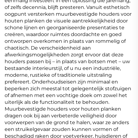
éénmalig investeert in een oplossing die jarenlang,
of zelfs decennia, blijft presteren. Vanuit esthetisch
oogpunt versterken muurbevestigde houders voor
houten planken de visuele aantrekkelijkheid door
schone lijnen en georganiseerde presentaties te
creëren, waardoor ruimtes doordachte en goed
ontworpen overkomen in plaats van rommelig of
chaotisch. De verscheidenheid aan
afwerkingsmogelijkheden zorgt ervoor dat deze
houders passen bij – in plaats van botsen met – uw
bestaande interieurstijl, of u nu een industriële,
moderne, rustieke of traditionele uitstraling
prefereert. Onderhoudseisen zijn minimaal en
beperken zich meestal tot gelegentelijk stofzuigen
of afnemen met een vochtige doek om zowel het
uiterlijk als de functionaliteit te behouden.
Muurbevestigde houders voor houten planken
dragen ook bij aan verbeterde veiligheid door
voorwerpen van de grond te halen, waar ze anders
een struikelgevaar zouden kunnen vormen of
beschadigd raken door voetverkeer, huisdieren of