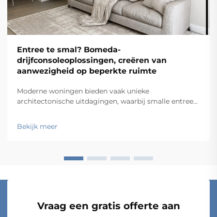
Entree te smal? Bomeda-
drijfconsoleoplossingen, creëren van
aanwezigheid op beperkte ruimte
Moderne woningen bieden vaak unieke
architectonische uitdagingen, waarbij smalle entrees
steeds vaker voorkomen in hedendaags ontwerp.
Deze compacte ruimtes vereisen doordachte
Bekijk meer
meubeloplossingen die de functionaliteit
maximaliseren zonder in te boeten op stijl...
Vraag een gratis offerte aan