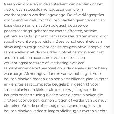
frezen van groeven in de achterkant van de plank of het
gebruik van speciale montagestangen die in
voorboorgaten worden ingevoegd. De afwerkingsopties
voor wandbeugels voor houten planken gaan verder dan
basiskleuren en omvatten ook gestructureerde
poedercoatings, gehamerde metaaleffecten, antieke
patina’s en zelfs op maat gemaakte kleurafstemming voor
specifieke ontwerpvereisten. Deze verscheidenheid aan
afwerkingen zorgt ervoor dat de beugels ofwel onopvallend
samenvallen met de muurkleur, ofwel harmoniëren met
andere metalen accessoires zoals deurklinken,
verlichtingsarmaturen of kastbeslag, wat een
samenhangende ontwerptaal door de gehele ruimte heen
waarborgt. Afmetingsvarianten van wandbeugels voor
houten planken passen zich aan verschillende plankdieptes
en -lengtes aan: compacte beugels zijn geschikt voor
smalle planken in kleine ruimtes, terwijl uitgebreide
beugels ondersteuning bieden voor diepere planken die
grotere voorwerpen kunnen dragen of verder van de muur
uitsteken. Ook de profielhoogte van wandbeugels voor
houten planken varieert: laagprofielbeugels meten slechts