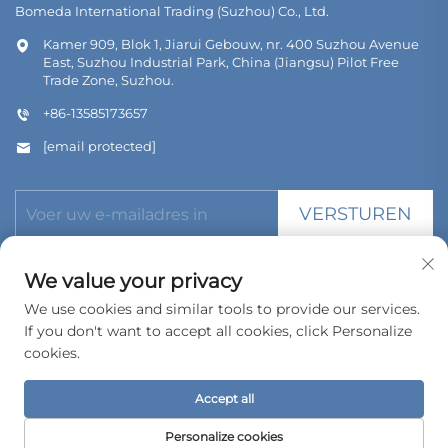
Bomeda International Trading (Suzhou) Co., Ltd.
Kamer 909, Blok 1, Jiarui Gebouw, nr. 400 Suzhou Avenue
East, Suzhou Industrial Park, China (Jiangsu) Pilot Free
Trade Zone, Suzhou.
+86-13585173657
[email protected]
VERSTUREN
We value your privacy
We use cookies and similar tools to provide our services.
If you don't want to accept all cookies, click Personalize
Copyright © 2026 Bomeda International Trading (Suzhou) Co.,
Ltd. Alle rechten voorbehouden.
cookies.
Privacybeleid
Accept all
Personalize cookies