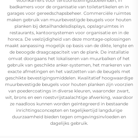
woonkamers voor tentoonstellingsdoeleinden, in
badkamers voor de organisatie van toiletartikelen en in
garages voor gereedschapsbeheer. Commerciële ruimtes
maken gebruik van muurbevestigde beugels voor houten
planken bij detailhandelsdisplays, opslagruimtes in
restaurants, kantoorsystemen voor organisatie en in de
horeca. De veelzijdigheid van deze montage-oplossingen
maakt aanpassing mogelijk op basis van de dikte, lengte en
de beoogde draagcapaciteit van de plank. De installatie
omvat doorgaans het lokaliseren van muurbalken of het
gebruik van geschikte anker-systemen, het markeren van
exacte afmetingen en het vastzetten van de beugels met
geschikte bevestigingsmiddelen. Kwalitatief hoogwaardige
muurbevestigde beugels voor houten planken zijn voorzien
van poedercoatings in diverse kleuren, waaronder zwart,
wit, brons en een roestvrijstaalachtige afwerking, waardoor
ze naadloos kunnen worden geïntegreerd in bestaande
inrichtingsconcepten en tegelijkertijd langdurige
duurzaamheid bieden tegen omgevingsinvloeden en
dagelijks gebruik.