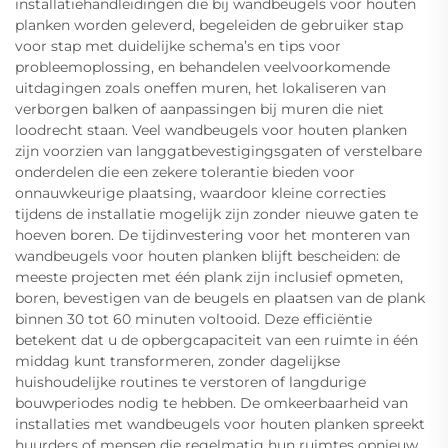
installatiehandleidingen die bij wandbeugels voor houten
planken worden geleverd, begeleiden de gebruiker stap
voor stap met duidelijke schema’s en tips voor
probleemoplossing, en behandelen veelvoorkomende
uitdagingen zoals oneffen muren, het lokaliseren van
verborgen balken of aanpassingen bij muren die niet
loodrecht staan. Veel wandbeugels voor houten planken
zijn voorzien van langgatbevestigingsgaten of verstelbare
onderdelen die een zekere tolerantie bieden voor
onnauwkeurige plaatsing, waardoor kleine correcties
tijdens de installatie mogelijk zijn zonder nieuwe gaten te
hoeven boren. De tijdinvestering voor het monteren van
wandbeugels voor houten planken blijft bescheiden: de
meeste projecten met één plank zijn inclusief opmeten,
boren, bevestigen van de beugels en plaatsen van de plank
binnen 30 tot 60 minuten voltooid. Deze efficiëntie
betekent dat u de opbergcapaciteit van een ruimte in één
middag kunt transformeren, zonder dagelijkse
huishoudelijke routines te verstoren of langdurige
bouwperiodes nodig te hebben. De omkeerbaarheid van
installaties met wandbeugels voor houten planken spreekt
huurders of mensen die regelmatig hun ruimtes opnieuw