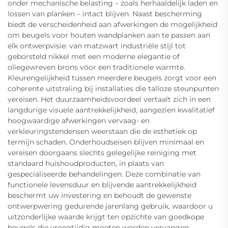
onder mechanische belasting – zoals herhaaldelijk laden en
lossen van planken – intact blijven. Naast bescherming
biedt de verscheidenheid aan afwerkingen de mogelijkheid
om beugels voor houten wandplanken aan te passen aan
elk ontwerpvisie: van matzwart industriële stijl tot
geborsteld nikkel met een moderne elegantie of
oliegewreven brons voor een traditionele warmte.
Kleurengelijkheid tussen meerdere beugels zorgt voor een
coherente uitstraling bij installaties die talloze steunpunten
vereisen. Het duurzaamheidsvoordeel vertaalt zich in een
langdurige visuele aantrekkelijkheid, aangezien kwalitatief
hoogwaardige afwerkingen vervaag- en
verkleuringstendensen weerstaan die de esthetiek op
termijn schaden. Onderhoudseisen blijven minimaal en
vereisen doorgaans slechts gelegelijke reiniging met
standaard huishoudproducten, in plaats van
gespecialiseerde behandelingen. Deze combinatie van
functionele levensduur en blijvende aantrekkelijkheid
beschermt uw investering en behoudt de gewenste
ontwerpwering gedurende jarenlang gebruik, waardoor u
uitzonderlijke waarde krijgt ten opzichte van goedkope
beugels die vroegtijdig moeten worden vervangen.