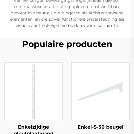
van verborgen bevestigingsmogelijkheden die een
minimalistische uitstraling opleveren tot zichtbare
decoratieve beugels die fungeren als architectonische
elementen, en die zowel functionele ondersteuning als
visuele aantrekkelijkheid bieden voor elke ruimte.
Populaire producten
Enkelzijdige
Enkel-S-50 beugel
gleufplaatwand