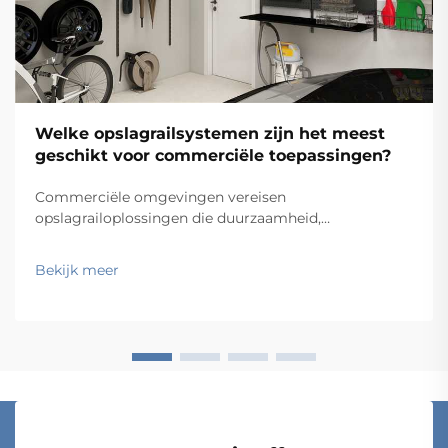
Welke opslagrailsystemen zijn het meest
geschikt voor commerciële toepassingen?
Commerciële omgevingen vereisen
opslagrailoplossingen die duurzaamheid,
functionaliteit en kosten-effectiviteit in evenwicht
brengen, terwijl ze tegelijkertijd voldoen aan
Bekijk meer
specifieke operationele eisen. Van magazijnen en
winkelfaciliteiten tot ziekenhuizen en
productiebedrijven: de keus...