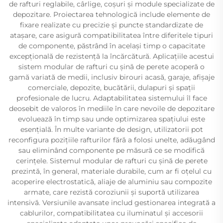
de rafturi reglabile, cârlige, coșuri și module specializate de
depozitare. Proiectarea tehnologică include elemente de
fixare realizate cu precizie și puncte standardizate de
atașare, care asigură compatibilitatea între diferitele tipuri
de componente, păstrând în același timp o capacitate
excepțională de rezistență la încărcătură. Aplicațiile acestui
sistem modular de rafturi cu șină de perete acoperă o
gamă variată de medii, inclusiv birouri acasă, garaje, afișaje
comerciale, depozite, bucătării, dulapuri și spații
profesionale de lucru. Adaptabilitatea sistemului îl face
deosebit de valoros în mediile în care nevoile de depozitare
evoluează în timp sau unde optimizarea spațiului este
esențială. În multe variante de design, utilizatorii pot
reconfigura pozițiile rafturilor fără a folosi unelte, adăugând
sau eliminând componente pe măsură ce se modifică
cerințele. Sistemul modular de rafturi cu șină de perete
prezintă, în general, materiale durabile, cum ar fi oțelul cu
acoperire electrostatică, aliaje de aluminiu sau compozite
armate, care rezistă coroziunii și suportă utilizarea
intensivă. Versiunile avansate includ gestionarea integrată a
cablurilor, compatibilitatea cu iluminatul și accesorii