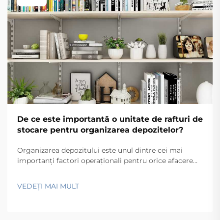
De ce este importantă o unitate de rafturi de
stocare pentru organizarea depozitelor?
Organizarea depozitului este unul dintre cei mai
importanți factori operaționali pentru orice afacere
care gestionează mărfuri fizice. Indiferent dacă
administrați o mică cameră de stocare sau un centru
VEDEȚI MAI MULT
de distribuție de mare amploare, modul în care
stocați inventarul dumneavoastră afectează direct
procesul de preluare...