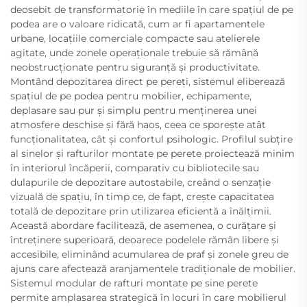
deosebit de transformatorie în mediile în care spațiul de pe
podea are o valoare ridicată, cum ar fi apartamentele
urbane, locațiile comerciale compacte sau atelierele
agitate, unde zonele operaționale trebuie să rămână
neobstrucționate pentru siguranță și productivitate.
Montând depozitarea direct pe pereți, sistemul eliberează
spațiul de pe podea pentru mobilier, echipamente,
deplasare sau pur și simplu pentru menținerea unei
atmosfere deschise și fără haos, ceea ce sporește atât
funcționalitatea, cât și confortul psihologic. Profilul subțire
al sinelor și rafturilor montate pe perete proiectează minim
în interiorul încăperii, comparativ cu bibliotecile sau
dulapurile de depozitare autostabile, creând o senzație
vizuală de spațiu, în timp ce, de fapt, crește capacitatea
totală de depozitare prin utilizarea eficientă a înălțimii.
Această abordare facilitează, de asemenea, o curățare și
întreținere superioară, deoarece podelele rămân libere și
accesibile, eliminând acumularea de praf și zonele greu de
ajuns care afectează aranjamentele tradiționale de mobilier.
Sistemul modular de rafturi montate pe sine perete
permite amplasarea strategică în locuri în care mobilierul