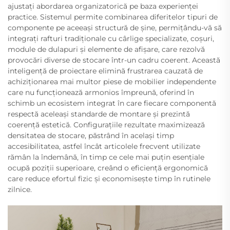
ajustați abordarea organizatorică pe baza experienței
practice. Sistemul permite combinarea diferitelor tipuri de
componente pe aceeași structură de șine, permițându-vă să
integrați rafturi tradiționale cu cârlige specializate, coșuri,
module de dulapuri și elemente de afișare, care rezolvă
provocări diverse de stocare într-un cadru coerent. Această
inteligență de proiectare elimină frustrarea cauzată de
achiziționarea mai multor piese de mobilier independente
care nu funcționează armonios împreună, oferind în
schimb un ecosistem integrat în care fiecare componentă
respectă aceleași standarde de montare și prezintă
coerență estetică. Configurațiile rezultate maximizează
densitatea de stocare, păstrând în același timp
accesibilitatea, astfel încât articolele frecvent utilizate
rămân la îndemână, în timp ce cele mai puțin esențiale
ocupă poziții superioare, creând o eficiență ergonomică
care reduce efortul fizic și economisește timp în rutinele
zilnice.