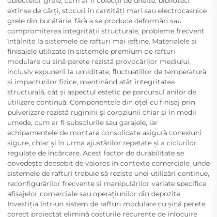
obiectelor grele, cum ar fi colecții de unelte, biblioteci
extinse de cărți, stocuri în cantități mari sau electrocasnice
grele din bucătărie, fără a se produce deformări sau
compromiterea integrității structurale, probleme frecvent
întâlnite la sistemele de rafturi mai ieftine. Materialele și
finisajele utilizate în sistemele premium de rafturi
modulare cu șină perete rezistă provocărilor mediului,
inclusiv expunerii la umiditate, fluctuațiilor de temperatură
și impacturilor fizice, menținând atât integritatea
structurală, cât și aspectul estetic pe parcursul anilor de
utilizare continuă. Componentele din oțel cu finisaj prin
pulverizare rezistă ruginirii și coroziunii chiar și în medii
umede, cum ar fi subsolurile sau garajele, iar
echipamentele de montare consolidate asigură conexiuni
sigure, chiar și în urma ajustărilor repetate și a ciclurilor
regulate de încărcare. Acest factor de durabilitate se
dovedește deosebit de valoros în contexte comerciale, unde
sistemele de rafturi trebuie să reziste unei utilizări continue,
reconfigurărilor frecvente și manipulărilor variate specifice
afișajelor comerciale sau operațiunilor din depozite.
Investiția într-un sistem de rafturi modulare cu șină perete
corect proiectat elimină costurile recurente de înlocuire