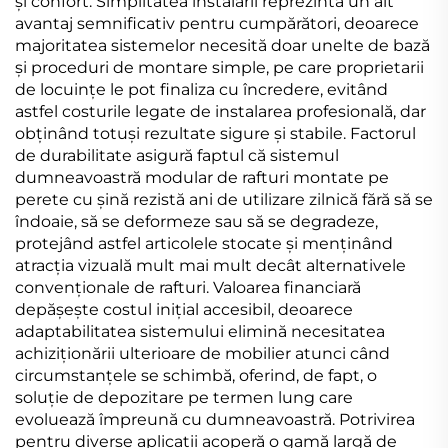
și confort. Simplitatea instalării reprezintă un alt
avantaj semnificativ pentru cumpărători, deoarece
majoritatea sistemelor necesită doar unelte de bază
și proceduri de montare simple, pe care proprietarii
de locuințe le pot finaliza cu încredere, evitând
astfel costurile legate de instalarea profesională, dar
obținând totuși rezultate sigure și stabile. Factorul
de durabilitate asigură faptul că sistemul
dumneavoastră modular de rafturi montate pe
perete cu șină rezistă ani de utilizare zilnică fără să se
îndoaie, să se deformeze sau să se degradeze,
protejând astfel articolele stocate și menținând
atracția vizuală mult mai mult decât alternativele
convenționale de rafturi. Valoarea financiară
depășește costul inițial accesibil, deoarece
adaptabilitatea sistemului elimină necesitatea
achiziționării ulterioare de mobilier atunci când
circumstanțele se schimbă, oferind, de fapt, o
soluție de depozitare pe termen lung care
evoluează împreună cu dumneavoastră. Potrivirea
pentru diverse aplicații acoperă o gamă largă de