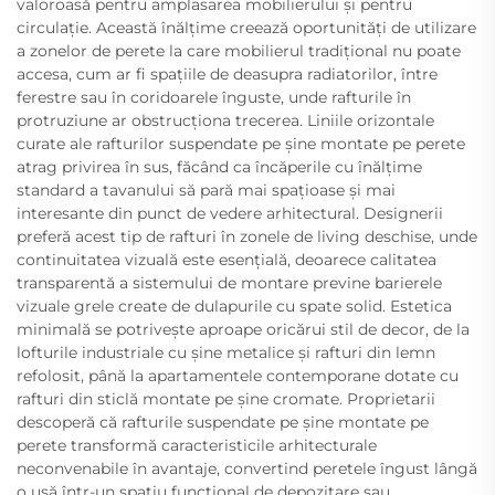
valoroasă pentru amplasarea mobilierului și pentru
circulație. Această înălțime creează oportunități de utilizare
a zonelor de perete la care mobilierul tradițional nu poate
accesa, cum ar fi spațiile de deasupra radiatorilor, între
ferestre sau în coridoarele înguste, unde rafturile în
protruziune ar obstrucționa trecerea. Liniile orizontale
curate ale rafturilor suspendate pe șine montate pe perete
atrag privirea în sus, făcând ca încăperile cu înălțime
standard a tavanului să pară mai spațioase și mai
interesante din punct de vedere arhitectural. Designerii
preferă acest tip de rafturi în zonele de living deschise, unde
continuitatea vizuală este esențială, deoarece calitatea
transparentă a sistemului de montare previne barierele
vizuale grele create de dulapurile cu spate solid. Estetica
minimală se potrivește aproape oricărui stil de decor, de la
lofturile industriale cu șine metalice și rafturi din lemn
refolosit, până la apartamentele contemporane dotate cu
rafturi din sticlă montate pe șine cromate. Proprietarii
descoperă că rafturile suspendate pe șine montate pe
perete transformă caracteristicile arhitecturale
neconvenabile în avantaje, convertind peretele îngust lângă
o ușă într-un spațiu funcțional de depozitare sau