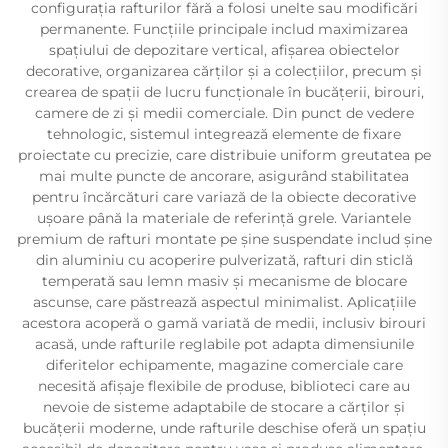
configurația rafturilor fără a folosi unelte sau modificări
permanente. Funcțiile principale includ maximizarea
spațiului de depozitare vertical, afișarea obiectelor
decorative, organizarea cărților și a colecțiilor, precum și
crearea de spații de lucru funcționale în bucățerii, birouri,
camere de zi și medii comerciale. Din punct de vedere
tehnologic, sistemul integrează elemente de fixare
proiectate cu precizie, care distribuie uniform greutatea pe
mai multe puncte de ancorare, asigurând stabilitatea
pentru încărcături care variază de la obiecte decorative
ușoare până la materiale de referință grele. Variantele
premium de rafturi montate pe șine suspendate includ șine
din aluminiu cu acoperire pulverizată, rafturi din sticlă
temperată sau lemn masiv și mecanisme de blocare
ascunse, care păstrează aspectul minimalist. Aplicațiile
acestora acoperă o gamă variată de medii, inclusiv birouri
acasă, unde rafturile reglabile pot adapta dimensiunile
diferitelor echipamente, magazine comerciale care
necesită afișaje flexibile de produse, biblioteci care au
nevoie de sisteme adaptabile de stocare a cărților și
bucățerii moderne, unde rafturile deschise oferă un spațiu