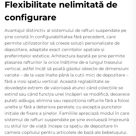
Flexibilitate nelimitată de
configurare
Avantajul distinctiv al sistemului de rafturi suspendate pe
șine constă în configurabilitatea fără precedent, care
permite utilizatorilor să creeze soluții personalizate de
depozitare, adaptate exact cerințelor spațiale și
preferințelor estetice. Arhitectura bazată pe șine permite
plasarea rafturilor la orice înălțime de-a lungul traseului
vertical, astfel încât să poată găzdui obiecte de dimensiuni
variate – de la vaze înalte până la cutii mici de depozitare –
fără a irosi spațiu vertical. Această reglabilitate se
dovedește extrem de valoroasă atunci când colecțiile se
extind sau când funcția unei încăperi se modifică, deoarece
puteți adăuga, elimina sau repoziționa rafturile fără a folosi
unelte și fără a deteriora peretele, cu excepția punctelor
inițiale de fixare a șinelor. Familiile apreciază modul în care
sistemul de rafturi suspendate pe șine evoluează împreună
cu stilul lor de viață: începe ca spațiu de depozitare în
camera copilului pentru articolele de bază ale bebelușului,