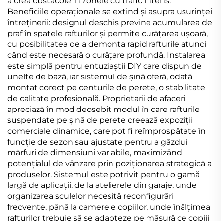
a crea obstacole în zonele cu trafic intens.
Beneficiile operaționale se extind și asupra ușurinței
întreținerii: designul deschis previne acumularea de
praf în spatele rafturilor și permite curățarea ușoară,
cu posibilitatea de a demonta rapid rafturile atunci
când este necesară o curățare profundă. Instalarea
este simplă pentru entuziaștii DIY care dispun de
unelte de bază, iar sistemul de șină oferă, odată
montat corect pe centurile de perete, o stabilitate
de calitate profesională. Proprietarii de afaceri
apreciază în mod deosebit modul în care rafturile
suspendate pe șină de perete creează expoziții
comerciale dinamice, care pot fi reîmprospătate în
funcție de sezon sau ajustate pentru a găzdui
mărfuri de dimensiuni variabile, maximizând
potențialul de vânzare prin poziționarea strategică a
produselor. Sistemul este potrivit pentru o gamă
largă de aplicații: de la atelierele din garaje, unde
organizarea sculelor necesită reconfigurări
frecvente, până la camerele copiilor, unde înălțimea
rafturilor trebuie să se adapteze pe măsură ce copiii