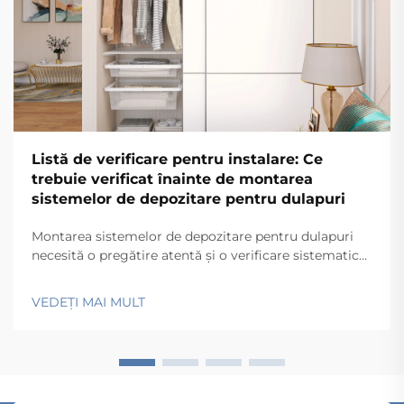
Listă de verificare pentru instalare: Ce
trebuie verificat înainte de montarea
sistemelor de depozitare pentru dulapuri
Montarea sistemelor de depozitare pentru dulapuri
necesită o pregătire atentă și o verificare sistematică
pentru a asigura funcționarea optimă și durabilitatea
pe termen lung. Contractorii profesioniști și
VEDEȚI MAI MULT
managerii de facilități înțeleg că instalarea cu succes
a sistemelor de depozitare pentru dulapuri implică...