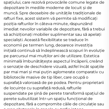
spațiului, care rezolvă provocările comune legate de
depozitare în mediile moderne de locuit și de
muncă. Spre deosebire de unitățile tradiționale de
rafturi fixe, acest sistem vă permite să modificați
poziția rafturilor în câteva minute, răspunzând
imediat nevoilor variabile de depozitare, fără a trebui
să achiziționați mobilier suplimentar sau să apelați
specialiști. Această flexibilitate se traduce în
economii pe termen lung, deoarece investiția
inițială continuă să îndeplinească scopuri în evoluție
pe parcursul mai mulților ani de utilizare. Estetica
minimală îmbunătățește aspectul încăperii, creând
o senzație de deschidere vizuală, astfel încât spațiile
par mai mari și mai puțin aglomerate comparativ cu
bibliotecile masive de tip liber, care ocupă o
suprafață valoroasă de pe podea. Pentru proprietarii
de locuințe cu suprafață redusă, rafturile
suspendate pe șină de perete transformă spațiul de
perete subutilizat într-un spațiu funcțional de
depozitare, fără a compromite căile de circulație sau