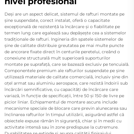
nivel profesional
Deși are un aspect delicat, sistemul de rafturi montate pe
șine suspendate, corect instalat, oferă o capacitate
excepțională de rezistență la încărcare și o fiabilitate pe
termen lung care egalează sau depășește cea a sistemelor
tradiționale de rafturi. Ingineria din spatele sistemelor de
șine de calitate distribuie greutatea pe mai multe puncte
de ancorare fixate direct în centurile peretelui, creând o
conexiune structurală mult superioară suporturilor
montate pe suprafață, care se bazează exclusiv pe tencuială.
Componentele premium ale rafturilor suspendate pe șine
utilizează materiale de calitate comercială, inclusiv șine din
oțel armat sau aluminiu aerospace, care rezistă îndoirii sub
încărcări semnificative, cu capacități de încărcare care
variază, în funcție de specificații, între 50 și 150 de livre pe
picior liniar. Echipamentul de montare ascuns include
mecanisme speciale de blocare care previn alunecarea sau
înclinarea rafturilor în timpul utilizării, asigurând astfel că
obiectele expuse rămân în siguranță, chiar și în medii cu
activitate intensă sau în zone predispuse la cutremure.
Durabilitatea se extinde și asupra calității finisajului,