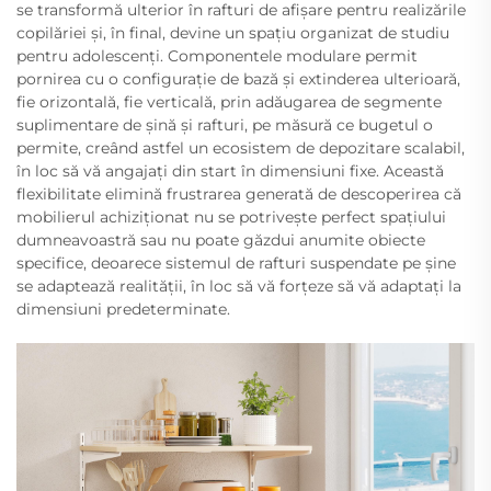
se transformă ulterior în rafturi de afișare pentru realizările
copilăriei și, în final, devine un spațiu organizat de studiu
pentru adolescenți. Componentele modulare permit
pornirea cu o configurație de bază și extinderea ulterioară,
fie orizontală, fie verticală, prin adăugarea de segmente
suplimentare de șină și rafturi, pe măsură ce bugetul o
permite, creând astfel un ecosistem de depozitare scalabil,
în loc să vă angajați din start în dimensiuni fixe. Această
flexibilitate elimină frustrarea generată de descoperirea că
mobilierul achiziționat nu se potrivește perfect spațiului
dumneavoastră sau nu poate găzdui anumite obiecte
specifice, deoarece sistemul de rafturi suspendate pe șine
se adaptează realității, în loc să vă forțeze să vă adaptați la
dimensiuni predeterminate.