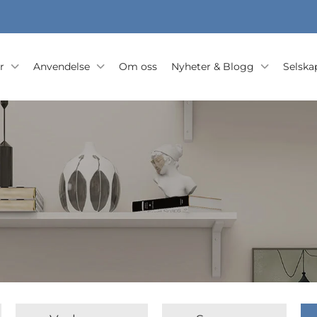
r
Anvendelse
Om oss
Nyheter & Blogg
Selska