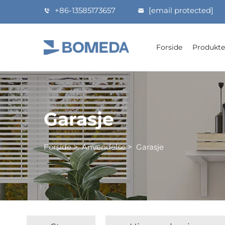
+86-13585173657
[email protected]
Forside
Produkte
Garasje
Forside
>
Anvendelse
>
Garasje