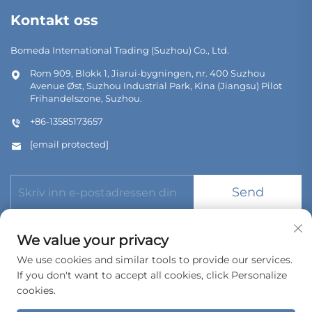
Kontakt oss
Bomeda International Trading (Suzhou) Co., Ltd.
Rom 909, Blokk 1, Jiarui-bygningen, nr. 400 Suzhou
Avenue Øst, Suzhou Industrial Park, Kina (Jiangsu) Pilot
Frihandelszone, Suzhou.
+86-13585173657
[email protected]
Send
We value your privacy
We use cookies and similar tools to provide our services.
If you don't want to accept all cookies, click Personalize
Copyright © 2026 Bomeda International Trading (Suzhou) Co.,
Ltd. Alle rettigheter forbeholdes.
cookies.
Personvernpolicy