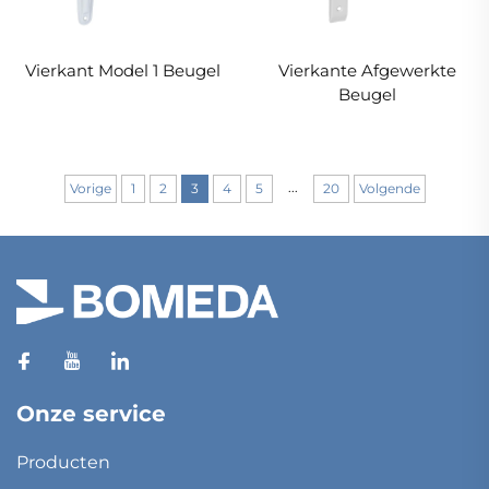
Vierkant Model 1 Beugel
Vierkante Afgewerkte
Beugel
...
Vorige
1
2
3
4
5
20
Volgende
Onze service
Producten