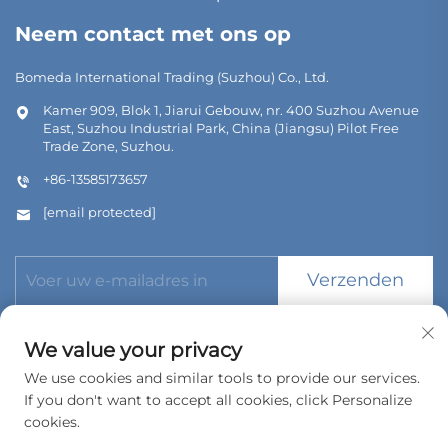
Neem contact met ons op
Bomeda International Trading (Suzhou) Co., Ltd.
Kamer 909, Blok 1, Jiarui Gebouw, nr. 400 Suzhou Avenue
East, Suzhou Industrial Park, China (Jiangsu) Pilot Free
Trade Zone, Suzhou.
+86-13585173657
[email protected]
Verzenden
We value your privacy
We use cookies and similar tools to provide our services.
If you don't want to accept all cookies, click Personalize
Copyright © 2026 Bomeda International Trading (Suzhou) Co.,
Ltd. Alle rechten voorbehouden.
cookies.
Privacybeleid