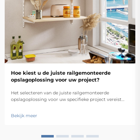
Hoe kiest u de juiste railgemonteerde
opslagoplossing voor uw project?
Het selecteren van de juiste railgemonteerde
opslagoplossing voor uw specifieke project vereist
zorgvuldige overweging van meerdere technische en
operationele factoren die direct van invloed zijn op
Bekijk meer
zowel de functionaliteit als de langetermijnprestaties.
Het besluitvormingsproces om...