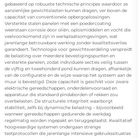
gebaseerd op robuuste technische principes waardoor ze
aanzienlijke gewichtslasten kunnen dragen, ver boven de
capaciteit van conventionele opbergoplossingen.
Versterkte stalen panelen met een poedercoating
weerstaan corrosie door oliën, oplosmiddelen en vocht die
veelvoorkomend zijn in werkplaatsomgevingen, wat
jarenlange betrouwbare werking zonder kwaliteitsverlies
garandeert. Technologie voor gewichtsverdeling verspreidt
de belasting over meerdere bevestigingspunten en
versterkte panelen, zodat individuele secties veilig tussen
de vijftig en tweehonderd pond kunnen dragen, afhankelijk
van de configuratie en de wijze waarop het systeem aan de
muur is bevestigd. Deze capaciteit is geschikt voor zware
elektrische gereedschappen, onderdelenvoorraad en
apparatuur die standaard pindaborden of rekken zou
overbelasten. De structurele integriteit waarborgt
stabiliteit, zelfs bij dynamische belasting – bijvoorbeeld
wanneer gereedschappen gedurende de werkdag
regelmatig worden ingepakt en teruggeplaatst. Kwalitatief
hoogwaardige systemen ondergaan strenge
testprotocollen die jarenlange intensieve gebruikssituaties