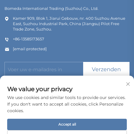
Bomeda International Trading (Suzhou) Co., Ltd.
Kamer 909, Blok 1, Jiarui Gebouw, nr. 400 Suzhou Avenue
East, Suzhou Industrial Park, China (Jiangsu) Pilot Free
Trade Zone, Suzhou.
+86-13585173657
[email protected]
Verzenden
We value your privacy
We use cookies and similar tools to provide our services.
If you don't want to accept all cookies, click Personalize
Copyright © 2026 Bomeda International Trading (Suzhou) Co.,
cookies.
Ltd. Alle rechten voorbehouden.
Privacybeleid
Accept all