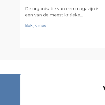
De organisatie van een magazijn is
een van de meest kritieke
operationele factoren voor elk
Bekijk meer
bedrijf dat fysieke goederen
verwerkt. Of u nu een kleine
voorraadkamer of een grootschalig
distributiecentrum beheert, de
manier waarop u uw voorraad
opslaat, heeft direct invloed op het
orderpicken...