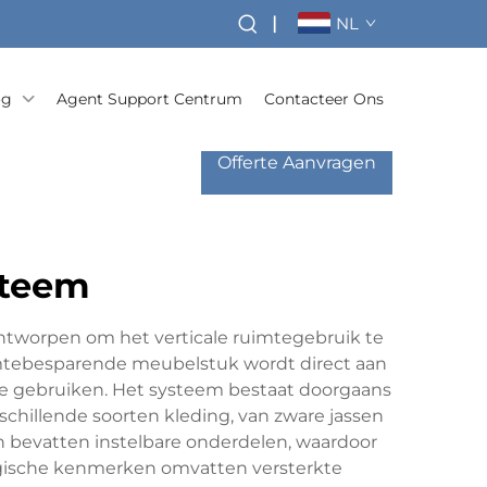
|
NL
og
Agent Support Centrum
Contacteer Ons
Offerte Aanvragen
steem
ntworpen om het verticale ruimtegebruik te
uimtebesparende meubelstuk wordt direct aan
te gebruiken. Het systeem bestaat doorgaans
chillende soorten kleding, van zware jassen
 bevatten instelbare onderdelen, waardoor
ogische kenmerken omvatten versterkte