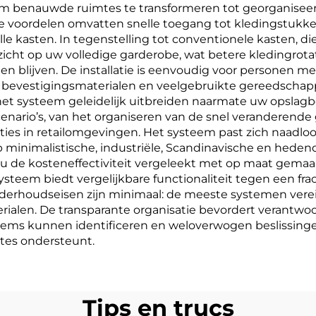
 benauwde ruimtes te transformeren tot georganiseerd
ele voordelen omvatten snelle toegang tot kledingstukk
olle kasten. In tegenstelling tot conventionele kasten, 
zicht op uw volledige garderobe, wat betere kledingrot
 blijven. De installatie is eenvoudig voor personen m
ard bevestigingsmaterialen en veelgebruikte gereedsch
t systeem geleidelijk uitbreiden naarmate uw opslagbe
scenario’s, van het organiseren van de snel veranderend
s in retailomgevingen. Het systeem past zich naadloos 
 minimalistische, industriële, Scandinavische en hede
u de kosteneffectiviteit vergeleekt met op maat gema
m biedt vergelijkbare functionaliteit tegen een fractie v
erhoudseisen zijn minimaal: de meeste systemen vereise
ialen. De transparante organisatie bevordert verantwoo
e items kunnen identificeren en weloverwogen besliss
tes ondersteunt.
Tips en trucs