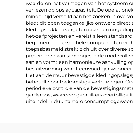
waarderen het vermogen van het systeem om
verliezen op opslagcapaciteit. De operation
minder tijd verspild aan het zoeken in overv
biedt dit open toegankelijke ontwerp direct 
kledingstukken vergeten raken en ongedragen
het-zelfprojecten en vereist alleen standa
beginnen met essentiële componenten en he
toepasbaarheid strekt zich uit over diverse 
presenteren van samengestelde modecollectie
aan en vormt een harmonieuze aanvulling op
besluitvorming wordt eenvoudiger wanneer 
Het aan de muur bevestigde kledingopslagsystee
behoudt voor toekomstige verhuizingen. Ond
periodieke controle van de bevestigingsmater
garderobe, waardoor gebruikers overtollig
uiteindelijk duurzamere consumptiegewoon