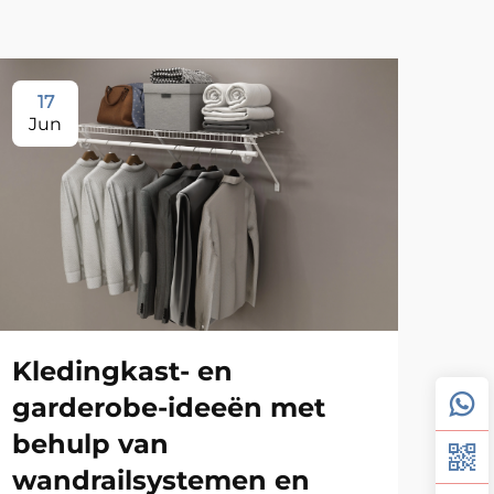
17
1
Jun
Ju
Kledingkast- en
Wa
garderobe-ideeën met
vo
behulp van
ru
wandrailsystemen en