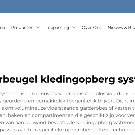
ina
Producten
Toepassing
Over Ons
Nieuws & Bl
beugel kledingopberg sy
steem is een innovatieve organisatieoplossing die is o
es geordend en gemakkelijk toegankelijk blijven. Dit r
 is om volumineuze vloerstaande garderobes of kasten 
n, haken en compartimenten die geschikt zijn voor vers
pen van aan de wand bevestigde kledingopbergsystemen
npassen aan hun specifieke opbergbehoeften. Technol