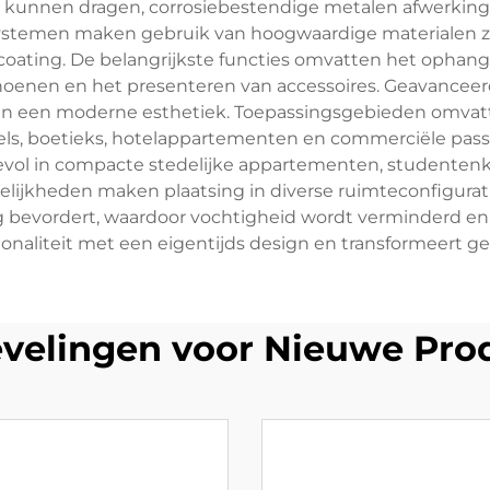
ht kunnen dragen, corrosiebestendige metalen afwerki
ystemen maken gebruik van hoogwaardige materialen zoal
ating. De belangrijkste functies omvatten het ophan
hoenen en het presenteren van accessoires. Geavanceer
 en een moderne esthetiek. Toepassingsgebieden omvat
kels, boetieks, hotelappartementen en commerciële pa
vol in compacte stedelijke appartementen, studentenka
ogelijkheden maken plaatsing in diverse ruimteconfigurat
g bevordert, waardoor vochtigheid wordt verminderd en 
onaliteit met een eigentijds design en transformeert g
velingen voor Nieuwe Pro