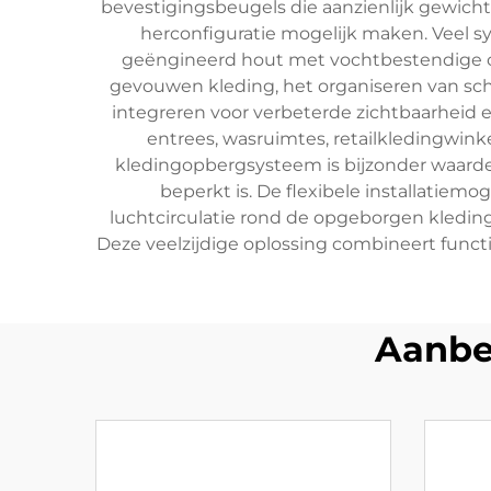
bevestigingsbeugels die aanzienlijk gewic
herconfiguratie mogelijk maken. Veel s
geëngineerd hout met vochtbestendige co
gevouwen kleding, het organiseren van sc
integreren voor verbeterde zichtbaarheid
entrees, wasruimtes, retailkledingwin
kledingopbergsysteem is bijzonder waarde
beperkt is. De flexibele installatiem
luchtcirculatie rond de opgeborgen kledin
Deze veelzijdige oplossing combineert functi
Aanbe