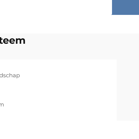
steem
edschap
em