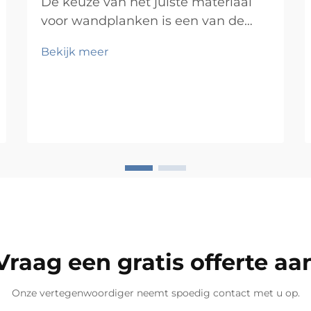
De keuze van het juiste materiaal
voor wandplanken is een van de
meest doorslaggevende
Bekijk meer
beslissingen bij elk opberg- of
presentatieproject. Of u nu een
residentiële woonruimte, een
commerciële retailomgeving of een
industriële werkruimte inricht, het
materiaal dat u kiest bepaalt de
duurzaamheid, belastbaarheid en
esthetische uitstraling van de
planken...
Vraag een gratis offerte aa
Onze vertegenwoordiger neemt spoedig contact met u op.