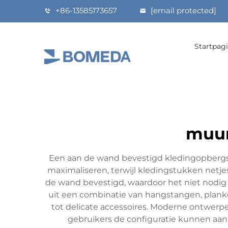
+86-13585173657
[email protected]
Startpag
muur
Een aan de wand bevestigd kledingopbergsy
maximaliseren, terwijl kledingstukken netj
de wand bevestigd, waardoor het niet nodig
uit een combinatie van hangstangen, planke
tot delicate accessoires. Moderne ontwer
gebruikers de configuratie kunnen aa