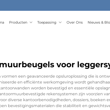
ina
Producten
Toepassing
Over Ons
Nieuws & Bl
muurbeugels voor legger
ormen een geavanceerde opsluroplossing die is ontwor
rganiseerde en efficiënte werkomgeving wordt gehandhaa
kantoorwanden worden bevestigd en essentiële opslag
antoormuurbevestigde rekensystemen zijn voorzien van 
jn voor diverse kantoorbenodigdheden, dossiers, boeken 
 bevestigingsmaterialen die stabiliteit en gewichtsv