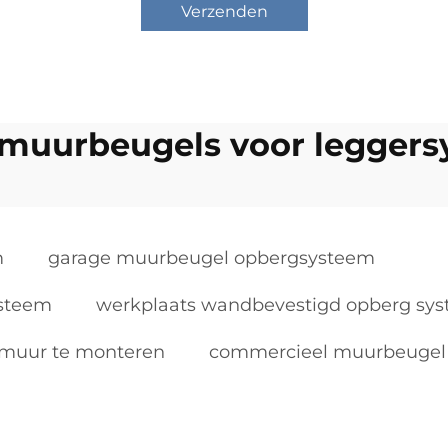
Verzenden
muurbeugels voor legger
m
garage muurbeugel opbergsysteem
ysteem
werkplaats wandbevestigd opberg sy
 muur te monteren
commercieel muurbeugel