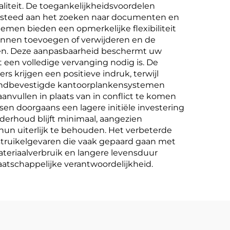
aliteit. De toegankelijkheidsvoordelen
 besteed aan het zoeken naar documenten en
men bieden een opmerkelijke flexibiliteit
unnen toevoegen of verwijderen en de
ren. Deze aanpasbaarheid beschermt uw
en volledige vervanging nodig is. De
s krijgen een positieve indruk, terwijl
 wandbevestigde kantoorplankensystemen
anvullen in plaats van in conflict te komen
sen doorgaans een lagere initiële investering
derhoud blijft minimaal, aangezien
un uiterlijk te behouden. Het verbeterde
struikelgevaren die vaak gepaard gaan met
teriaalverbruik en langere levensduur
aatschappelijke verantwoordelijkheid.