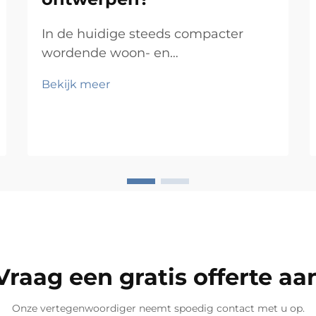
In de huidige steeds compacter
wordende woon- en
werkomgevingen is de druk om elk
Bekijk meer
vierkante voet optimaal te benutten
nog nooit zo groot geweest. Of u nu
een stadsappartement, een
thuiskantoor, een retailshowroom of
een commerciële werkruimte
inricht, de uitdaging om efficiëntie
en esthetiek te combineren blijft
groot...
Vraag een gratis offerte aa
Onze vertegenwoordiger neemt spoedig contact met u op.