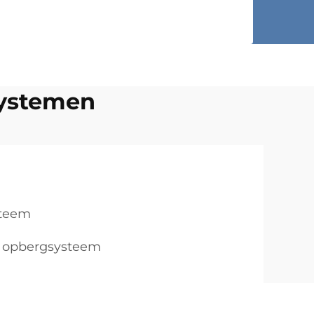
systemen
steem
 opbergsysteem