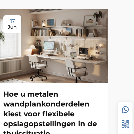
17
1
Jun
Ju
Hoe u metalen
wandplankonderdelen
kiest voor flexibele
opslagopstellingen in de
Ma
thuissituatie