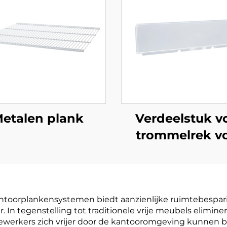
etalen plank
Verdeelstuk v
trommelrek v
plank
orplankensystemen biedt aanzienlijke ruimtebesparing
r. In tegenstelling tot traditionele vrije meubels elim
erkers zich vrijer door de kantooromgeving kunnen bew