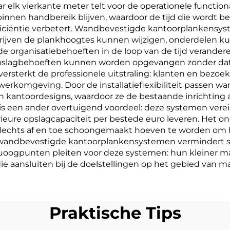
r elk vierkante meter telt voor de operationele function
binnen handbereik blijven, waardoor de tijd die wordt
iëntie verbetert. Wandbevestigde kantoorplankensyste
rijven de plankhoogtes kunnen wijzigen, onderdelen k
e organisatiebehoeften in de loop van de tijd verande
pslagbehoeften kunnen worden opgevangen zonder dat e
rsterkt de professionele uitstraling: klanten en bezoeker
werkomgeving. Door de installatieflexibiliteit passen
en kantoordesigns, waardoor ze de bestaande inrichting a
 is een ander overtuigend voordeel: deze systemen verei
ieure opslagcapaciteit per bestede euro leveren. Het on
slechts af en toe schoongemaakt hoeven te worden om h
rde wandbevestigde kantoorplankensystemen vermindert 
uoogpunten pleiten voor deze systemen: hun kleiner ma
e aansluiten bij de doelstellingen op het gebied van m
Praktische Tips