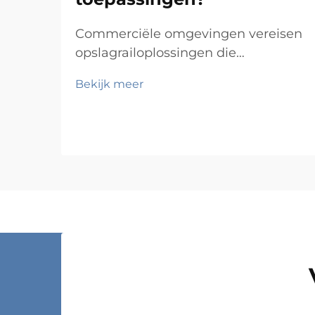
Commerciële omgevingen vereisen
opslagrailoplossingen die
duurzaamheid, functionaliteit en
Bekijk meer
kosten-effectiviteit in evenwicht
brengen, terwijl ze tegelijkertijd
voldoen aan specifieke operationele
eisen. Van magazijnen en
winkelfaciliteiten tot ziekenhuizen
en productiebedrijven: de keus...