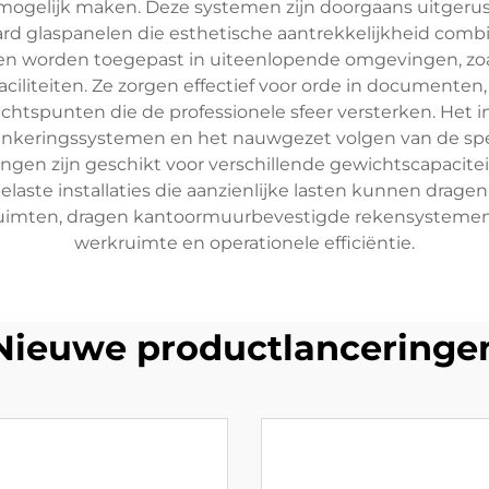
mogelijk maken. Deze systemen zijn doorgaans uitgerus
rd glaspanelen die esthetische aantrekkelijkheid comb
worden toegepast in uiteenlopende omgevingen, zoals z
iliteiten. Ze zorgen effectief voor orde in documenten
chtspunten die de professionele sfeer versterken. Het in
rankeringssystemen en het nauwgezet volgen van de speci
gen zijn geschikt voor verschillende gewichtscapaciteit
elaste installaties die aanzienlijke lasten kunnen dra
uimten, dragen kantoormuurbevestigde rekensystemen aa
werkruimte en operationele efficiëntie.
Nieuwe productlanceringe