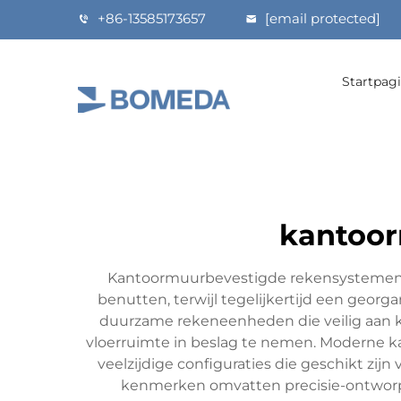
+86-13585173657
[email protected]
Startpag
kantoor
Kantoormuurbevestigde rekensystemen v
benutten, terwijl tegelijkertijd een geo
duurzame rekeneenheden die veilig aan 
vloerruimte in beslag te nemen. Moderne k
veelzijdige configuraties die geschikt zi
kenmerken omvatten precisie-ontworpen