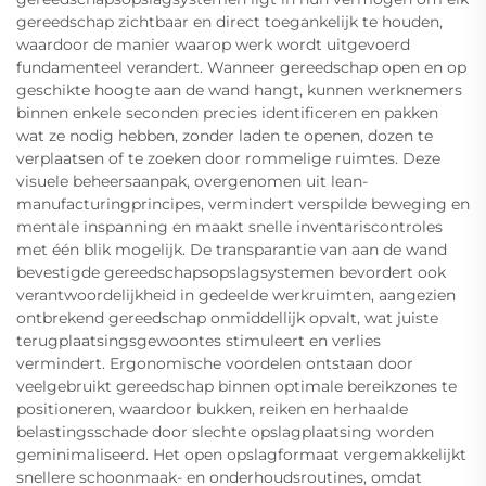
gereedschap zichtbaar en direct toegankelijk te houden,
waardoor de manier waarop werk wordt uitgevoerd
fundamenteel verandert. Wanneer gereedschap open en op
geschikte hoogte aan de wand hangt, kunnen werknemers
binnen enkele seconden precies identificeren en pakken
wat ze nodig hebben, zonder laden te openen, dozen te
verplaatsen of te zoeken door rommelige ruimtes. Deze
visuele beheersaanpak, overgenomen uit lean-
manufacturingprincipes, vermindert verspilde beweging en
mentale inspanning en maakt snelle inventariscontroles
met één blik mogelijk. De transparantie van aan de wand
bevestigde gereedschapsopslagsystemen bevordert ook
verantwoordelijkheid in gedeelde werkruimten, aangezien
ontbrekend gereedschap onmiddellijk opvalt, wat juiste
terugplaatsingsgewoontes stimuleert en verlies
vermindert. Ergonomische voordelen ontstaan door
veelgebruikt gereedschap binnen optimale bereikzones te
positioneren, waardoor bukken, reiken en herhaalde
belastingsschade door slechte opslagplaatsing worden
geminimaliseerd. Het open opslagformaat vergemakkelijkt
snellere schoonmaak- en onderhoudsroutines, omdat