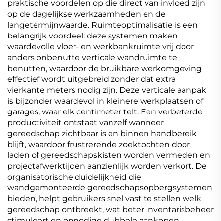
praktische voordelen op die direct van invloed zijn
op de dagelijkse werkzaamheden en de
langetermijnwaarde. Ruimteoptimalisatie is een
belangrijk voordeel: deze systemen maken
waardevolle vloer- en werkbankruimte vrij door
anders onbenutte verticale wandruimte te
benutten, waardoor de bruikbare werkomgeving
effectief wordt uitgebreid zonder dat extra
vierkante meters nodig zijn. Deze verticale aanpak
is bijzonder waardevol in kleinere werkplaatsen of
garages, waar elk centimeter telt. Een verbeterde
productiviteit ontstaat vanzelf wanneer
gereedschap zichtbaar is en binnen handbereik
blijft, waardoor frustrerende zoektochten door
laden of gereedschapskisten worden vermeden en
projectafwerktijden aanzienlijk worden verkort. De
organisatorische duidelijkheid die
wandgemonteerde gereedschapsopbergsystemen
bieden, helpt gebruikers snel vast te stellen welk
gereedschap ontbreekt, wat beter inventarisbeheer
stimuleert en onnodige dubbele aankopen